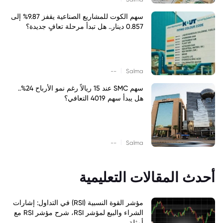
سهم الكوت للمشاريع الصناعية يقفز 9.87% إلى
0.857 دينار.. هل تبدأ مرحلة تعافٍ جديدة؟
|
--
Salma
سهم SMC عند 15 ريالاً رغم نمو الأرباح 24%..
هل يبدأ سهم 4019 التعافي؟
|
--
Salma
أحدث المقالات التعليمية
مؤشر القوة النسبية (RSI) في التداول: إشارات
الشراء والبيع لمؤشر RSI، شرح مؤشر RSI مع
أمثلة