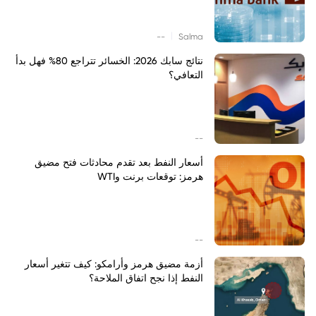
|
--
Salma
نتائج سابك 2026: الخسائر تتراجع 80% فهل بدأ
التعافي؟
--
أسعار النفط بعد تقدم محادثات فتح مضيق
هرمز: توقعات برنت وWTI
--
أزمة مضيق هرمز وأرامكو: كيف تتغير أسعار
النفط إذا نجح اتفاق الملاحة؟