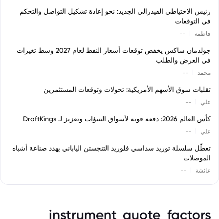
رئيس الاحتياطي الفيدرالي الجديد: نحو إعادة تشكيل التواصل والتحكم
في التوقعات
|
فاطمة
--
جولدمان ساكس يخفض توقعات أسعار النفط لعام 2027 وسط تغيرات
في العرض والطلب
|
محمد
--
تقلبات سوق الأسهم الأمريكية: تحولات وتوقعات المستثمرين
|
علي
--
كأس العالم 2026: دفعة قوية لأسواق التنبؤات وتعزيز لـ DraftKings
|
علي
--
تعطّل سلسلة توريد سداسي فلوريد التنجستن الياباني يهدد صناعة أشباه
الموصلات
|
عائشة
--
instrument_quote_factors