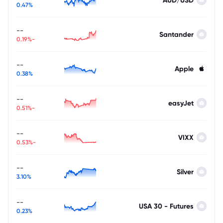
AUD/USD
0.47%
--
Santander
-0.19%
--
Apple
0.38%
--
easyJet
-0.51%
--
VIXX
-0.53%
--
Silver
3.10%
--
USA 30 - Futures
0.23%