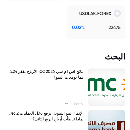
USDLAK.FOREX
0.02%
22475
البحث
نتائج اس ام سي Q2 2026: الأرباح تقفز 24%
فما توقعات النمو؟
|
--
Salma
الإنماء: نمو التمويل يرفع دخل العمليات 6.2%..
لماذا تباطأت أرباح الربع الثاني؟