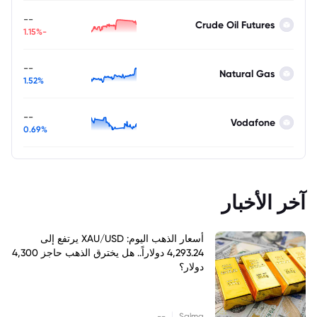
--
Crude Oil Futures
-1.15%
--
Natural Gas
1.52%
--
Vodafone
0.69%
آخر الأخبار
أسعار الذهب اليوم: XAU/USD يرتفع إلى
4,293.24 دولاراً.. هل يخترق الذهب حاجز 4,300
دولار؟
|
--
Salma