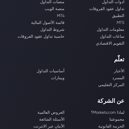
أدوات التداول
منصات التداول
تداول عقود الفروقات
منصة الويب
التطبيق
MT4
MT5
قائمة الأصول المالية
معلومات التداول
شروط التداول
ساعات التداول
حاسبة تداول عقود الفروقات
التقويم الاقتصادي
تعلّم
الأخبار
أساسيات التداول
المسرد
ويبنارات
المركز التعليمي
عن الشركة
لماذا Markets.com؟
العروض العالمية
مجموعتنا
الأسئلة الشائعة
الحزمة القانونية
الأمان عبر الانترنت