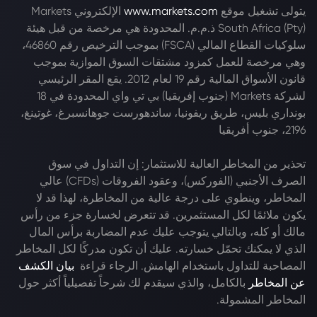
يتولى تشغيل موقع
www.markets.com
الإلكتروني Markets
South Africa (Pty) ذ.م.م. المحدودة هي مرخصة من قبل هيئة
سلوكيات القطاع المالي (FSCA) بموجب الترخيص رقم 46860،
وهي مرخصة للعمل كمزود مشتقات السوق الموازية بموجب
قانون الأسواق المالية رقم 19 لعام 2012. يقع المقر الرئيسي
لشركة Markets (جنوب إفريقيا) بي تي واي المحدودة في 18
بونداري بليس، طريق ريفونيا، ساندهورست جوهانسبرغ، غوتينغ،
2196، جنوب أفريقيا
تحذير من المخاطر العالية للاستثمار: إن التداول في سوق
الصرف الأجنبي (الفوركس)، وعقود الفروقات (CFDs) عالي
المخاطر، وينطوي على درجة عالية من المخاطرة، لهذا قد لا
يكون ملائمًا لكل المستثمرين. قد تتعرض لخسارة جزء من رأس
مالك أو كله، وبالتالي يتوجب عليك عدم المضاربة برأس المال
الذي لا يمكنك تحمّل خسارته. عليك أن تكون مدركًا لكل المخاطر
المصاحبة للتداول باستخدام الهامش. الرجاء قراءة
بيان الكشف
عن المخاطر
بالكامل، والذي سيقدم لك شرحاً تفصيلياً أكثر حول
المخاطر المشمولة.