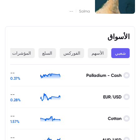
|
--
Salma
الأسواق
شعبي
الأسهم
الفوركس
السلع
المؤشرات
ا
--
Palladium - Cash
0.37%
--
EUR/USD
0.28%
--
Cotton
1.57%
--