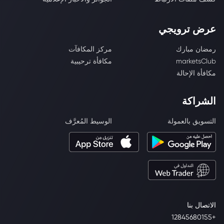
عرض ترويجي
رمضان مبارك
مركز المكافآت
marketsClub
مكافأة ترحيبية
مكافأة الإحالة
الشراكة
التسويق بالعمولة
الوسيط المُعرَّف
الاتصال بنا
+12845680155