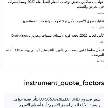
جولدمان ساكس يخفض توقعات أسعار النفط لعام 2027 وسط تغيرات
في العرض والطلب
|
محمد
--
تقلبات سوق الأسهم الأمريكية: تحولات وتوقعات المستثمرين
|
علي
--
كأس العالم 2026: دفعة قوية لأسواق التنبؤات وتعزيز لـ DraftKings
|
علي
--
تعطّل سلسلة توريد سداسي فلوريد التنجستن الياباني يهدد صناعة أشباه
الموصلات
|
عائشة
--
instrument_quote_factors
سعر صندوق LU1506064382.EUFUND يتأثر بعدة عوامل
رئيسية: الأداء العام لسوق الأسهم: أداء أسواق الأسهم