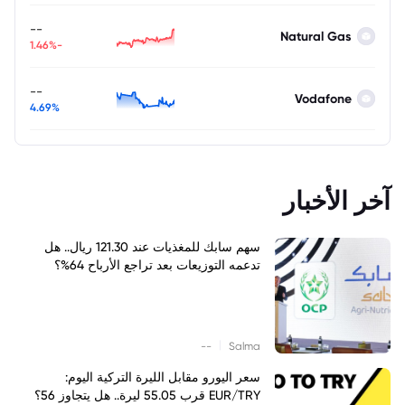
--
Natural Gas
-1.46%
--
Vodafone
4.69%
آخر الأخبار
سهم سابك للمغذيات عند 121.30 ريال.. هل
تدعمه التوزيعات بعد تراجع الأرباح 64%؟
|
--
Salma
سعر اليورو مقابل الليرة التركية اليوم:
EUR/TRY قرب 55.05 ليرة.. هل يتجاوز 56؟