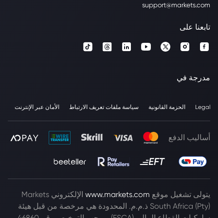
support@markets.com
تابعنا على
مدرجة في
Legal
الحزمة القانونية
سياسة ملفات تعريف الارتباط
الأمان عبر الإنترنت
أساليب الدفع
يتولى تشغيل موقع
www.markets.com
الإلكتروني Markets
South Africa (Pty) ذ.م.م. المحدودة هي مرخصة من قبل هيئة
سلوكيات القطاع المالي (FSCA) بموجب الترخيص رقم 46860،