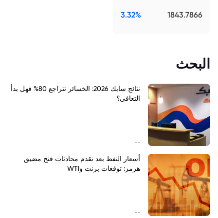
3.32%
1843.7866
البحث
نتائج سابك 2026: الخسائر تتراجع 80% فهل بدأ
التعافي؟
--
أسعار النفط بعد تقدم محادثات فتح مضيق
هرمز: توقعات برنت وWTI
--