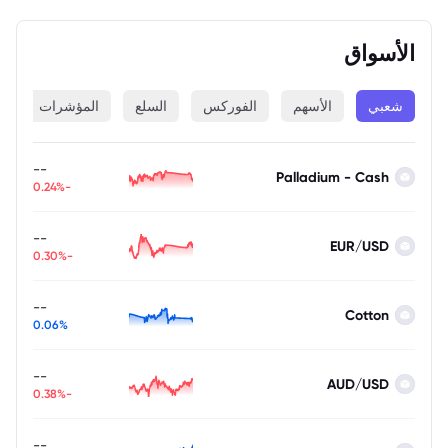
الأسواق
شعبي
الأسهم
الفوركس
السلع
المؤشرات
ا
--
Palladium - Cash
-0.24%
--
EUR/USD
-0.30%
--
Cotton
0.06%
--
AUD/USD
-0.38%
--