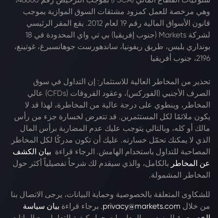
وهي مرخصة للعمل كمزود مشتقات السوق الموازية بموجب
قانون الأسواق المالية رقم 19 لعام 2012. يقع المقر الرئيسي
لشركة Markets (جنوب إفريقيا) بي تي واي المحدودة في 18
بونداري بليس، طريق ريفونيا، ساندهورست جوهانسبرغ، غوتينغ،
2196، جنوب أفريقيا
تحذير من المخاطر العالية للاستثمار: إن التداول في سوق
الصرف الأجنبي (الفوركس)، وعقود الفروقات (CFDs) عالي
المخاطر، وينطوي على درجة عالية من المخاطرة، لهذا قد لا
يكون ملائمًا لكل المستثمرين. قد تتعرض لخسارة جزء من رأس
مالك أو كله، وبالتالي يتوجب عليك عدم المضاربة برأس المال
الذي لا يمكنك تحمّل خسارته. عليك أن تكون مدركًا لكل المخاطر
المصاحبة للتداول باستخدام الهامش. الرجاء قراءة
بيان الكشف
عن المخاطر
بالكامل، والذي سيقدم لك شرحاً تفصيلياً أكثر حول
المخاطر المشمولة.
للشكاوى المتعلقة بالخصوصية وحماية البيانات، يرجى الاتصال بنا
من خلال
privacy@markets.com
. برجاء قراءة
بيان سياسة
الخصوصية
للمزيد من المعلومات حول كيفية التعامل مع البيانات