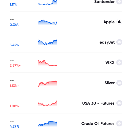
Santander
1.11%
--
Apple
0.34%
--
easyJet
3.42%
--
VIXX
-2.57%
--
Silver
-1.13%
--
USA 30 - Futures
-1.08%
--
Crude Oil Futures
4.29%