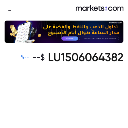
LU1506064382
--
$
%
--