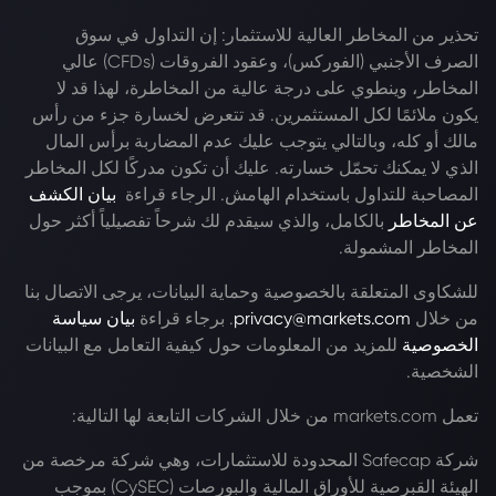
تحذير من المخاطر العالية للاستثمار: إن التداول في سوق
الصرف الأجنبي (الفوركس)، وعقود الفروقات (CFDs) عالي
المخاطر، وينطوي على درجة عالية من المخاطرة، لهذا قد لا
يكون ملائمًا لكل المستثمرين. قد تتعرض لخسارة جزء من رأس
مالك أو كله، وبالتالي يتوجب عليك عدم المضاربة برأس المال
الذي لا يمكنك تحمّل خسارته. عليك أن تكون مدركًا لكل المخاطر
المصاحبة للتداول باستخدام الهامش. الرجاء قراءة
بيان الكشف
عن المخاطر
بالكامل، والذي سيقدم لك شرحاً تفصيلياً أكثر حول
المخاطر المشمولة.
للشكاوى المتعلقة بالخصوصية وحماية البيانات، يرجى الاتصال بنا
من خلال
privacy@markets.com
. برجاء قراءة
بيان سياسة
الخصوصية
للمزيد من المعلومات حول كيفية التعامل مع البيانات
الشخصية.
تعمل markets.com من خلال الشركات التابعة لها التالية:
شركة Safecap المحدودة للاستثمارات، وهي شركة مرخصة من
الهيئة القبرصية للأوراق المالية والبورصات (CySEC) بموجب