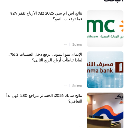
نتائج اس ام سي Q2 2026: الأرباح تقفز 24%
فما توقعات النمو؟
|
--
Salma
الإنماء: نمو التمويل يرفع دخل العمليات 6.2%..
لماذا تباطأت أرباح الربع الثاني؟
|
--
Salma
نتائج سابك 2026: الخسائر تتراجع 80% فهل بدأ
التعافي؟
--