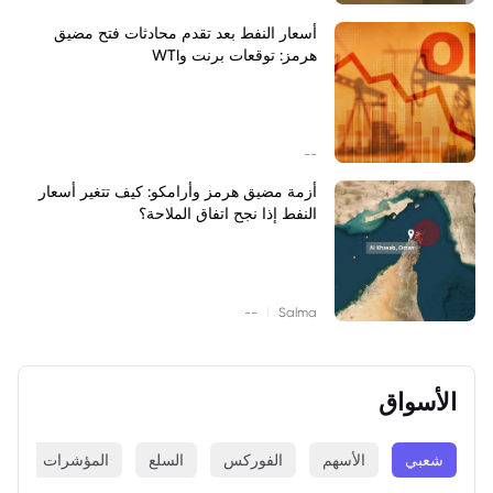
أسعار النفط بعد تقدم محادثات فتح مضيق
هرمز: توقعات برنت وWTI
--
أزمة مضيق هرمز وأرامكو: كيف تتغير أسعار
النفط إذا نجح اتفاق الملاحة؟
|
--
Salma
الأسواق
شعبي
الأسهم
الفوركس
السلع
المؤشرات
ا