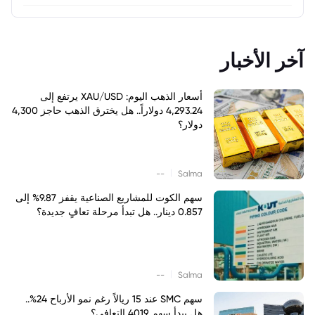
آخر الأخبار
أسعار الذهب اليوم: XAU/USD يرتفع إلى
4,293.24 دولاراً.. هل يخترق الذهب حاجز 4,300
دولار؟
|
--
Salma
سهم الكوت للمشاريع الصناعية يقفز 9.87% إلى
0.857 دينار.. هل تبدأ مرحلة تعافٍ جديدة؟
|
--
Salma
سهم SMC عند 15 ريالاً رغم نمو الأرباح 24%..
هل يبدأ سهم 4019 التعافي؟