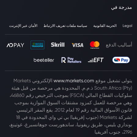
مدرجة في
Legal
الحزمة القانونية
سياسة ملفات تعريف الارتباط
الأمان عبر الإنترنت
أساليب الدفع
يتولى تشغيل موقع
www.markets.com
الإلكتروني Markets
South Africa (Pty) ذ.م.م. المحدودة هي مرخصة من قبل هيئة
سلوكيات القطاع المالي (FSCA) بموجب الترخيص رقم 46860،
وهي مرخصة للعمل كمزود مشتقات السوق الموازية بموجب
قانون الأسواق المالية رقم 19 لعام 2012. يقع المقر الرئيسي
لشركة Markets (جنوب إفريقيا) بي تي واي المحدودة في 18
بونداري بليس، طريق ريفونيا، ساندهورست جوهانسبرغ، غوتينغ،
2196، جنوب أفريقيا