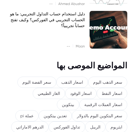
|
--
Ahmed Abushar
دليل استخدام حساب التداول التجريبي: ما هو
الحساب التجريبي في الفوركس؟ وكيف تفتح
حساباً تجريبياً؟
|
--
Moon
المواضيع الموصى بها
سعر الذهب اليوم
اسعار الذهب
سعر الفضة اليوم
اسعار النفط
اسعار الوقود
الغاز الطبيعي
اسعار العملات الرقمية
بيتكوين
سعر البتكوين اليوم بالدولار
تعدين بيتكوين
عملة pi
ايثريوم
الريبل
تداول الفوركس
الدرهم الاماراتي