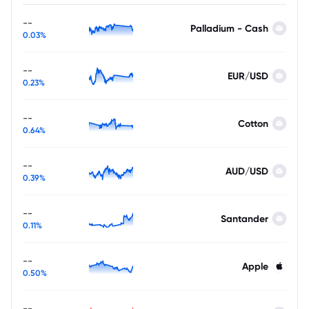
--
Palladium - Cash
0.03%
--
EUR/USD
0.23%
--
Cotton
0.64%
--
AUD/USD
0.39%
--
Santander
0.11%
--
Apple
0.50%
--