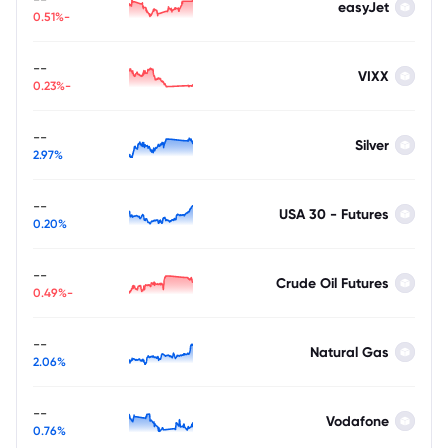
easyJet
-0.51%
--
VIXX
-0.23%
--
Silver
2.97%
--
USA 30 - Futures
0.20%
--
Crude Oil Futures
-0.49%
--
Natural Gas
2.06%
--
Vodafone
0.76%