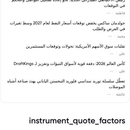
في التوقعات
|
فاطمة
--
جولدمان ساكس يخفض توقعات أسعار النفط لعام 2027 وسط تغيرات
في العرض والطلب
|
محمد
--
تقلبات سوق الأسهم الأمريكية: تحولات وتوقعات المستثمرين
|
علي
--
كأس العالم 2026: دفعة قوية لأسواق التنبؤات وتعزيز لـ DraftKings
|
علي
--
تعطّل سلسلة توريد سداسي فلوريد التنجستن الياباني يهدد صناعة أشباه
الموصلات
|
عائشة
--
instrument_quote_factors