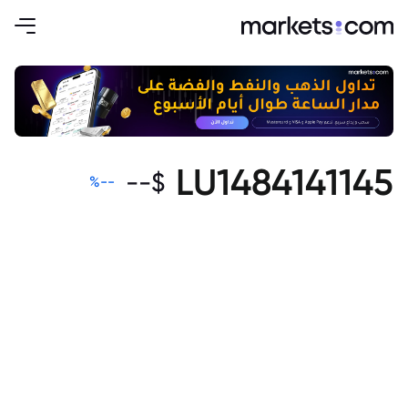
LU1484141145
--
$
%
--