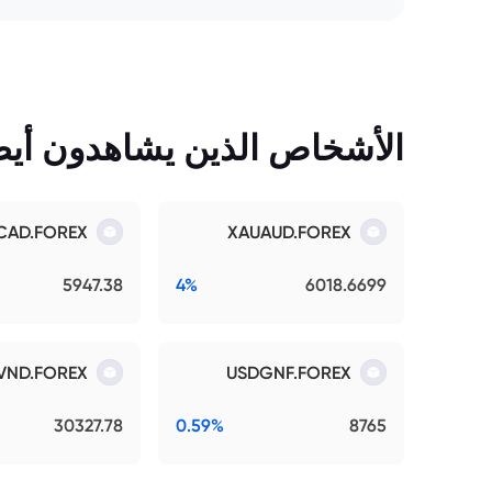
الأشخاص الذين يشاهدون أيضً
CAD.FOREX
XAUAUD.FOREX
5947.38
4%
6018.6699
VND.FOREX
USDGNF.FOREX
30327.78
0.59%
8765