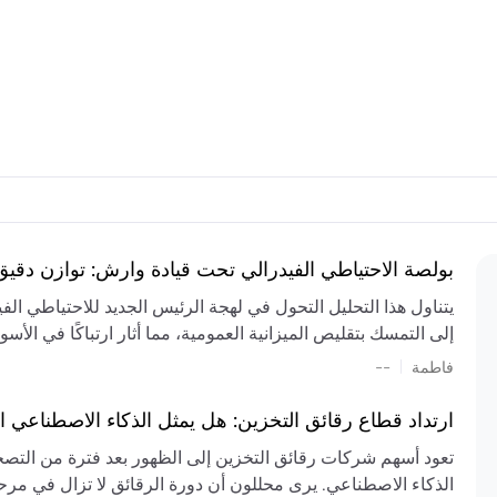
بولصة الاحتياطي الفيدرالي تحت قيادة وارش: توازن دقي
يتناول هذا التحليل التحول في لهجة الرئيس الجديد للاحتياطي ال
إلى التمسك بتقليص الميزانية العمومية، مما أثار ارتباكًا في الأس
المستمر، والعجز المالي الكبير، والتوترات الجيوسياسية في الش
|
فاطمة
--
الميزانية بشكل حاد. يتنبأ الخبراء بفترة ترقب للسياسة النقدية، 
وتجنب التدابير الاستفزازية التي قد تزعزع استقرار السوق.
ارتداد قطاع رقائق التخزين: هل يمثل الذكاء الاصطناعي ا
تعود أسهم شركات رقائق التخزين إلى الظهور بعد فترة من التص
الذكاء الاصطناعي. يرى محللون أن دورة الرقائق لا تزال في مرحل