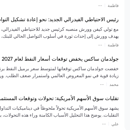
تشكيل تقييم الصناعة، مع توقعات بارتفاع مستمر في الأسعار عل
|
فاطمة
--
المعروض.
رئيس الاحتياطي الفيدرالي الجديد: نحو إعادة تشكيل التو
مع تولي كيفن وورش منصبه كرئيس جديد للاحتياطي الفيدرالي، تتجه
يهدف وورش إلى إحداث ثورة في أسلوب التواصل الحالي للبنك، مع
السياسة ويمنح البنك المركزي دوراً مبالغاً فيه. يسعى إلى إعاد
|
فاطمة
--
وتواترها، بهدف تقليل الاعتماد على إشارات السوق المسبقة وتعزيز
جولدمان ساكس يخفض توقعات أسعار النفط لعام 2027 وسط تغيرات في العرض والطلب
زيادة قوية في نمو المعروض العالمي واستمرار ضعف الطلب. ور
|
محمد
--
عام 2026. يشير التقرير أيضًا إلى أن تأثير اضطرابات الن
العالمية في الربع الثاني بلغت 
تقلبات سوق الأسهم الأمريكية: تحولات وتوقعات المستثم
سابقًا. من المتوقع عودة صادرات دول الخليج إلى طبيعتها بحل
يشهد سوق الأسهم الأمريكية تحولاً ملحوظاً في ديناميكيات التدا
عدم اليقين الجيوسياسي يمكن أن يؤدي إلى تقلبات سعرية حادة، 
التقلبات. يوضح هذا التحليل الأسباب الكامنة وراء هذه التحولات، ب
استمرار الاضطرابات، وسيناريوهات لانخفاض الأسعار في حال
|
علي
إضافي.
--