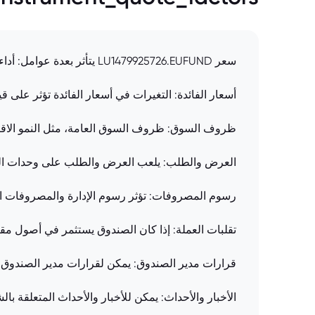
سعر LU1479925726.EUFUND يتأثر بعدة عوامل: أداء الأصول الأساسية: يعتمد سعر الصندوق بشكل كبير على أداء الأوراق المالية (الأسهم، السندات، إلخ) التي يستثمر فيها.
أسعار الفائدة: التغيرات في أسعار الفائدة تؤثر على ق
ظروف السوق: ظروف السوق العامة، مثل النمو الاقتص
العرض والطلب: يلعب العرض والطلب على وحدات الصند
رسوم المصروفات: تؤثر رسوم الإدارة والمصروفات الأ
تقلبات العملة: إذا كان الصندوق يستثمر في أصول مق
قرارات مدير الصندوق: يمكن لقرارات مدير الصندوق 
الأخبار والأحداث: يمكن للأخبار والأحداث المتعلقة ب