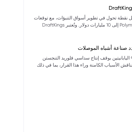
التكنولوجيا:** فقدت الأسهم التكنولوجية الكبرى قوتها الرائدة، وأصبحت حركاتها السعرية متقلبة. * **زيادة تقلب
المؤشرات:** بلغ تذبذب مؤشر S&P 500 مستويات قياسية، مما يشير إلى انخفاض كبير في استقرار السوق. * **عوامل
ديث من بيرنشتاين إلى أن كأس العالم 2026 قد تمثل نقطة تحول في تطوير أسواق التنبؤات، مع توقعات
وبيانات التوظيف، تضع المستثمرين في حالة صراع بين
بأن تصل حجم الرهانات الأمريكية في أسواق مثل Kalshi و Polymarket إلى 10 مليارات دولار. وتُعتبر DraftKings
داول القطاعات وتبادل الأنماط، مع تباعد آراء المستثمرين حول
 الحصرية باللغة الإسبانية، بالإضافة إلى توسعها في
يدرالي:** يترقب السوق قرارات مجلس الاحتياطي الفيدرالي ومؤتمراته
لاتجاه المستقبلي. * **تحذيرات محللي وول ستريت:** تصاعد التشاؤم بين محللي وول
د صناعة أشباه الموصلات
يستعرض هذا التحليل تداعيات قرار شركتي關東電化 و中央硝子 اليابانيتين بوقف إنتاج سداسي فلوريد التنجستن
يناقش الأسباب الكامنة وراء هذا القرار، بما في ذلك
ة الأمد في تأمين الإمدادات. كما يسلط الضوء على
المخاطر التي تواجه شركات الرقائق الكبرى مثل سامسونج، وSK Hynix، وTSMC، والحاجة الملحة لإيجاد بدائل. ويتطرق
لية، وآفاق إعادة هيكلة سلسلة التوريد العالمية نحو
كون طويلة الأمد ومكلفة.