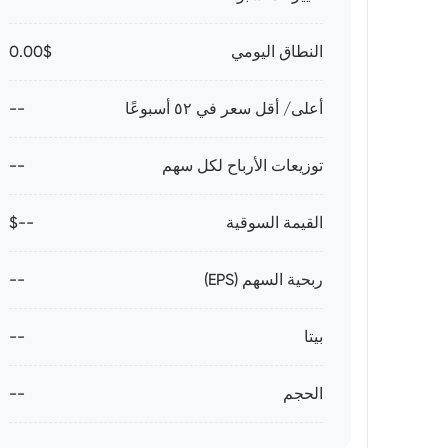
النطاق اليومي
0.00$
أعلى/ أقل سعر في ٥٢ أسبوعًا
--
توزيعات الأرباح لكل سهم
--
القيمة السوقية
--$
ربحية السهم (EPS)
--
بيتا
--
الحجم
--