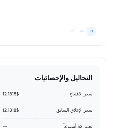
1m
1w
1d
التحاليل والإحصائيات
سعر الاقتتاح
12.1818$
سعر الإغلاق السابق
12.1818$
تغيير 52 أسبوعاً
--