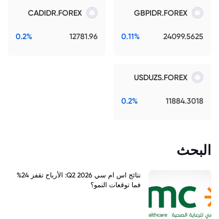
CADIDR.FOREX
GBPIDR.FOREX
0.2%
12781.96
0.11%
24099.5625
USDUZS.FOREX
0.2%
11884.3018
البحث
نتائج اس ام سي Q2 2026: الأرباح تقفز 24%
فما توقعات النمو؟