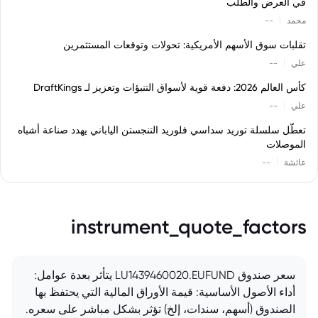
في العرض والطلب
|
محمد
--
تقلبات سوق الأسهم الأمريكية: تحولات وتوقعات المستثمرين
|
علي
--
كأس العالم 2026: دفعة قوية لأسواق التنبؤات وتعزيز لـ DraftKings
|
علي
--
تعطّل سلسلة توريد سداسي فلوريد التنجستن الياباني يهدد صناعة أشباه
الموصلات
|
عائشة
--
instrument_quote_factors
سعر صندوق LU1439460020.EUFUND يتأثر بعدة عوامل:
أداء الأصول الأساسية: قيمة الأوراق المالية التي يحتفظ بها
الصندوق (أسهم، سندات، إلخ) تؤثر بشكل مباشر على سعره.