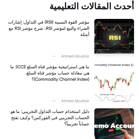
أحدث المقالات التعليمية
مؤشر القوة النسبية (RSI) في التداول: إشارات
الشراء والبيع لمؤشر RSI، شرح مؤشر RSI مع
أمثلة
|
--
Ahmed Abushar
ما هي استراتيجية مؤشر قناة السلع (CCI): ما
هي معادلة حساب مؤشر قناة السلع
(Commodity Channel Index)؟
|
--
Ahmed Abushar
دليل استخدام حساب التداول التجريبي: ما هو
الحساب التجريبي في الفوركس؟ وكيف تفتح
حساباً تجريبياً؟