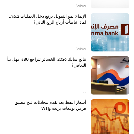
|
--
Salma
الإنماء: نمو التمويل يرفع دخل العمليات 6.2%..
لماذا تباطأت أرباح الربع الثاني؟
|
--
Salma
نتائج سابك 2026: الخسائر تتراجع 80% فهل بدأ
التعافي؟
--
أسعار النفط بعد تقدم محادثات فتح مضيق
هرمز: توقعات برنت وWTI