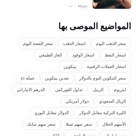
|
--
Moon
المواضيع الموصى بها
سعر الذهب اليوم
اسعار الذهب
سعر الفضة اليوم
اسعار النفط
اسعار الوقود
الغاز الطبيعي
اسعار العملات الرقمية
بيتكوين
سعر البتكوين اليوم بالدولار
تعدين بيتكوين
عملة pi
ايثريوم
الريبل
تداول الفوركس
الدرهم الاماراتي
الريال السعودي
دولار أمريكي
الليرة التركية مقابل الدولار
الدولار مقابل اليورو
الأسهم الحلال
سعر سهم تسلا
سعر سهم سابك
سهم ارامكو
سهم الراجحي
ETF