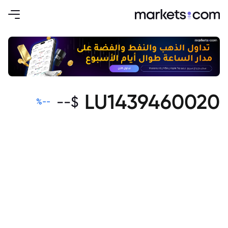
LU1439460020
--
$
%
--