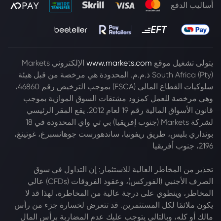
أساليب الدفع
يتولى تشغيل موقع
www.markets.com
الإلكتروني Markets
South Africa (Pty) ذ.م.م. المحدودة هي مرخصة من قبل هيئة
سلوكيات القطاع المالي (FSCA) بموجب الترخيص رقم 46860،
وهي مرخصة للعمل كمزود مشتقات السوق الموازية بموجب
قانون الأسواق المالية رقم 19 لعام 2012. يقع المقر الرئيسي
لشركة Markets (جنوب إفريقيا) بي تي واي المحدودة في 18
بونداري بليس، طريق ريفونيا، ساندهورست جوهانسبرغ، غوتينغ،
2196، جنوب أفريقيا
تحذير من المخاطر العالية للاستثمار: إن التداول في سوق
الصرف الأجنبي (الفوركس)، وعقود الفروقات (CFDs) عالي
المخاطر، وينطوي على درجة عالية من المخاطرة، لهذا قد لا
يكون ملائمًا لكل المستثمرين. قد تتعرض لخسارة جزء من رأس
مالك أو كله، وبالتالي يتوجب عليك عدم المضاربة برأس المال