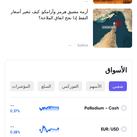
--
أزمة مضيق هرمز وأرامكو: كيف تتغير أسعار
النفط إذا نجح اتفاق الملاحة؟
|
--
Salma
الأسواق
شعبي
الأسهم
الفوركس
السلع
المؤشرات
ا
--
Palladium - Cash
0.37%
--
EUR/USD
0.28%