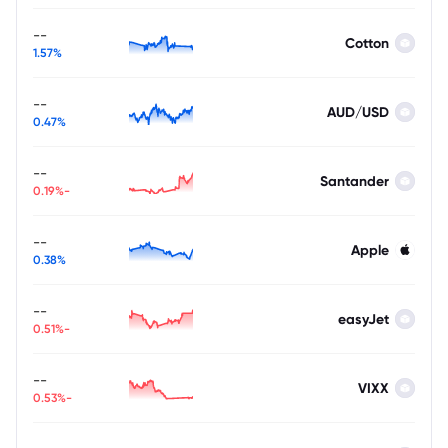
--
Cotton
1.57%
--
AUD/USD
0.47%
--
Santander
-0.19%
--
Apple
0.38%
--
easyJet
-0.51%
--
VIXX
-0.53%