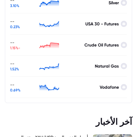
--
Silver
3.10%
--
USA 30 - Futures
0.23%
--
Crude Oil Futures
-1.15%
--
Natural Gas
1.52%
--
Vodafone
0.69%
آخر الأخبار