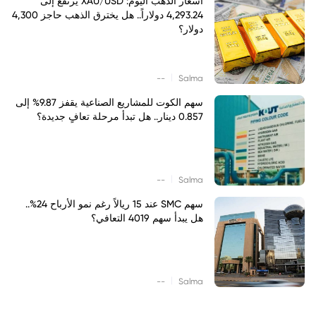
أسعار الذهب اليوم: XAU/USD يرتفع إلى
4,293.24 دولاراً.. هل يخترق الذهب حاجز 4,300
دولار؟
|
--
Salma
سهم الكوت للمشاريع الصناعية يقفز 9.87% إلى
0.857 دينار.. هل تبدأ مرحلة تعافٍ جديدة؟
|
--
Salma
سهم SMC عند 15 ريالاً رغم نمو الأرباح 24%..
هل يبدأ سهم 4019 التعافي؟
|
--
Salma