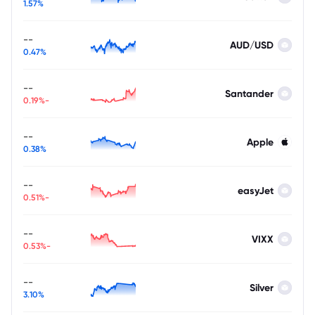
1.57%
--
AUD/USD
0.47%
--
Santander
-0.19%
--
Apple
0.38%
--
easyJet
-0.51%
--
VIXX
-0.53%
--
Silver
3.10%