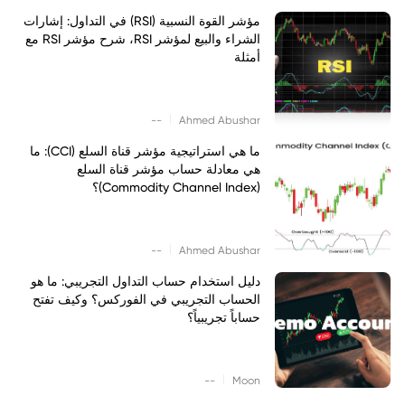
مؤشر القوة النسبية (RSI) في التداول: إشارات
الشراء والبيع لمؤشر RSI، شرح مؤشر RSI مع
أمثلة
|
--
Ahmed Abushar
ما هي استراتيجية مؤشر قناة السلع (CCI): ما
هي معادلة حساب مؤشر قناة السلع
(Commodity Channel Index)؟
|
--
Ahmed Abushar
دليل استخدام حساب التداول التجريبي: ما هو
الحساب التجريبي في الفوركس؟ وكيف تفتح
حساباً تجريبياً؟
|
--
Moon