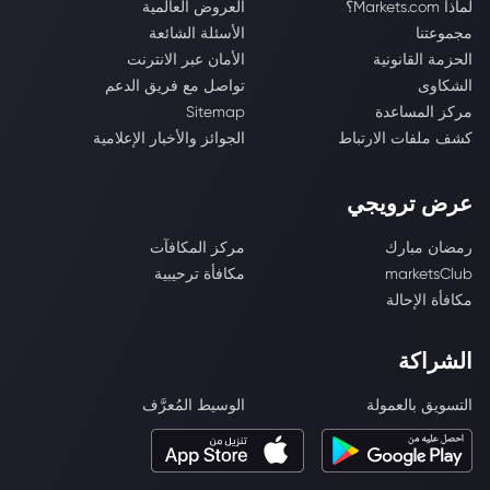
لماذا Markets.com؟
العروض العالمية
مجموعتنا
الأسئلة الشائعة
الحزمة القانونية
الأمان عبر الانترنت
الشكاوى
تواصل مع فريق الدعم
مركز المساعدة
Sitemap
كشف ملفات الارتباط
الجوائز والأخبار الإعلامية
عرض ترويجي
رمضان مبارك
مركز المكافآت
marketsClub
مكافأة ترحيبية
مكافأة الإحالة
الشراكة
التسويق بالعمولة
الوسيط المُعرَّف