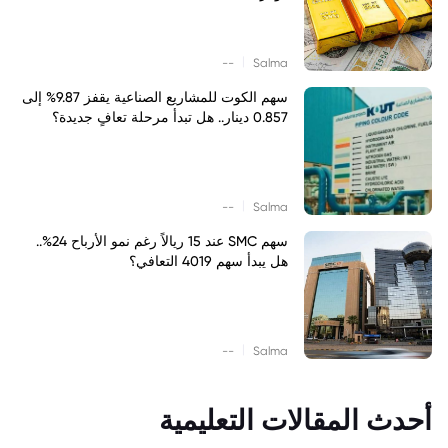
|
--
Salma
سهم الكوت للمشاريع الصناعية يقفز 9.87% إلى
0.857 دينار.. هل تبدأ مرحلة تعافٍ جديدة؟
|
--
Salma
سهم SMC عند 15 ريالاً رغم نمو الأرباح 24%..
هل يبدأ سهم 4019 التعافي؟
|
--
Salma
أحدث المقالات التعليمية