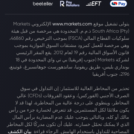
يتولى تشغيل موقع
www.markets.com
الإلكتروني Markets
South Africa (Pty) ذ.م.م. المحدودة هي مرخصة من قبل هيئة
سلوكيات القطاع المالي (FSCA) بموجب الترخيص رقم 46860،
وهي مرخصة للعمل كمزود مشتقات السوق الموازية بموجب
قانون الأسواق المالية رقم 19 لعام 2012. يقع المقر الرئيسي
لشركة Markets (جنوب إفريقيا) بي تي واي المحدودة في 18
بونداري بليس، طريق ريفونيا، ساندهورست جوهانسبرغ، غوتينغ،
2196، جنوب أفريقيا
تحذير من المخاطر العالية للاستثمار: إن التداول في سوق
الصرف الأجنبي (الفوركس)، وعقود الفروقات (CFDs) عالي
المخاطر، وينطوي على درجة عالية من المخاطرة، لهذا قد لا
يكون ملائمًا لكل المستثمرين. قد تتعرض لخسارة جزء من رأس
مالك أو كله، وبالتالي يتوجب عليك عدم المضاربة برأس المال
الذي لا يمكنك تحمّل خسارته. عليك أن تكون مدركًا لكل المخاطر
المصاحبة للتداول باستخدام الهامش. الرجاء قراءة
بيان الكشف