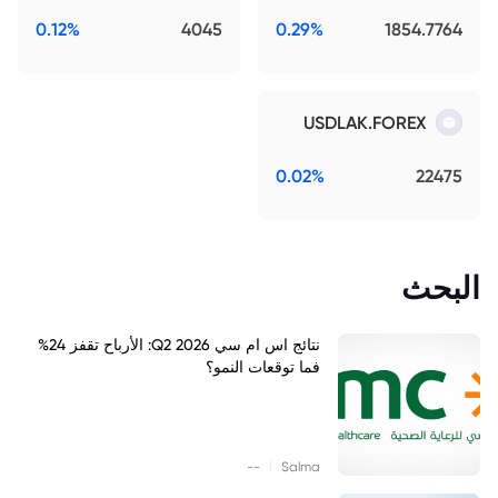
0.12%
4045
0.29%
1854.7764
USDLAK.FOREX
0.02%
22475
البحث
نتائج اس ام سي Q2 2026: الأرباح تقفز 24%
فما توقعات النمو؟
|
--
Salma