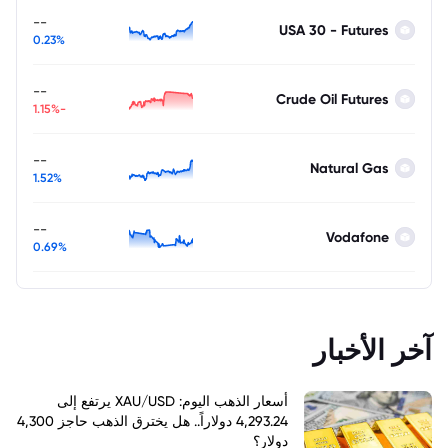
--
USA 30 - Futures
0.23%
--
Crude Oil Futures
-1.15%
--
Natural Gas
1.52%
--
Vodafone
0.69%
آخر الأخبار
أسعار الذهب اليوم: XAU/USD يرتفع إلى
4,293.24 دولاراً.. هل يخترق الذهب حاجز 4,300
دولار؟