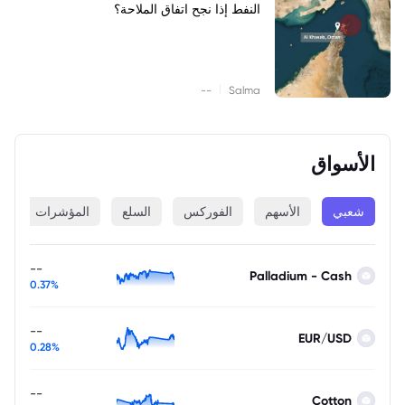
النفط إذا نجح اتفاق الملاحة؟
|
--
Salma
الأسواق
شعبي
الأسهم
الفوركس
السلع
المؤشرات
ا
--
Palladium - Cash
0.37%
--
EUR/USD
0.28%
--
Cotton