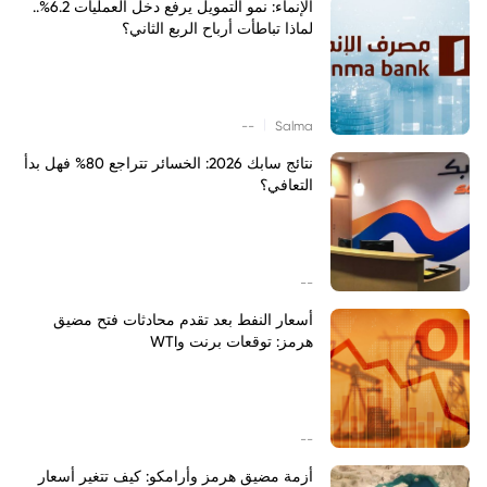
الإنماء: نمو التمويل يرفع دخل العمليات 6.2%..
لماذا تباطأت أرباح الربع الثاني؟
|
--
Salma
نتائج سابك 2026: الخسائر تتراجع 80% فهل بدأ
التعافي؟
--
أسعار النفط بعد تقدم محادثات فتح مضيق
هرمز: توقعات برنت وWTI
--
أزمة مضيق هرمز وأرامكو: كيف تتغير أسعار