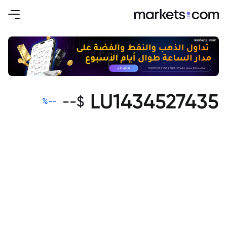
LU1434527435
--
$
%
--