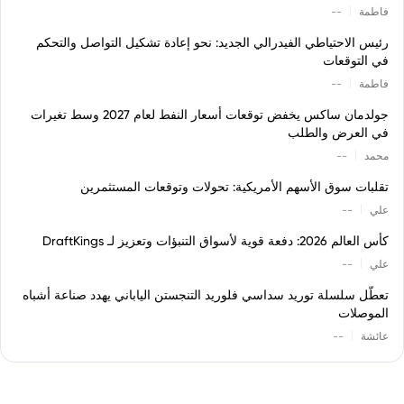
|
فاطمة
--
رئيس الاحتياطي الفيدرالي الجديد: نحو إعادة تشكيل التواصل والتحكم
في التوقعات
|
فاطمة
--
جولدمان ساكس يخفض توقعات أسعار النفط لعام 2027 وسط تغيرات
في العرض والطلب
|
محمد
--
تقلبات سوق الأسهم الأمريكية: تحولات وتوقعات المستثمرين
|
علي
--
كأس العالم 2026: دفعة قوية لأسواق التنبؤات وتعزيز لـ DraftKings
|
علي
--
تعطّل سلسلة توريد سداسي فلوريد التنجستن الياباني يهدد صناعة أشباه
الموصلات
|
عائشة
--