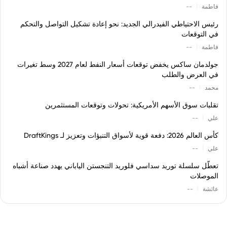
|
فاطمة
--
رئيس الاحتياطي الفيدرالي الجديد: نحو إعادة تشكيل التواصل والتحكم
في التوقعات
|
فاطمة
--
جولدمان ساكس يخفض توقعات أسعار النفط لعام 2027 وسط تغيرات
في العرض والطلب
|
محمد
--
تقلبات سوق الأسهم الأمريكية: تحولات وتوقعات المستثمرين
|
علي
--
كأس العالم 2026: دفعة قوية لأسواق التنبؤات وتعزيز لـ DraftKings
|
علي
--
تعطّل سلسلة توريد سداسي فلوريد التنجستن الياباني يهدد صناعة أشباه
الموصلات
|
عائشة
--