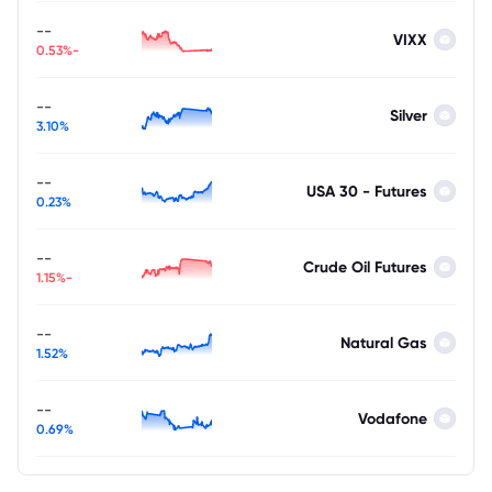
--
VIXX
-0.53%
--
Silver
3.10%
--
USA 30 - Futures
0.23%
--
Crude Oil Futures
-1.15%
--
Natural Gas
1.52%
--
Vodafone
0.69%