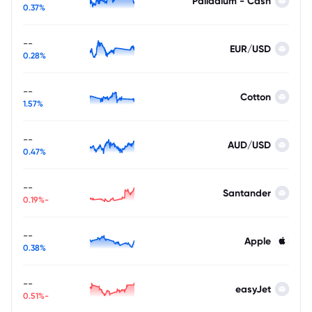
Palladium - Cash
0.37%
--
EUR/USD
0.28%
--
Cotton
1.57%
--
AUD/USD
0.47%
--
Santander
-0.19%
--
Apple
0.38%
--
easyJet
-0.51%