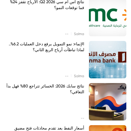
نتائج اس ام سي Q2 2026: الأرباح تقفز 24%
فما توقعات النمو؟
|
--
Salma
الإنماء: نمو التمويل يرفع دخل العمليات 6.2%..
لماذا تباطأت أرباح الربع الثاني؟
|
--
Salma
نتائج سابك 2026: الخسائر تتراجع 80% فهل بدأ
التعافي؟
--
أسعار النفط بعد تقدم محادثات فتح مضيق