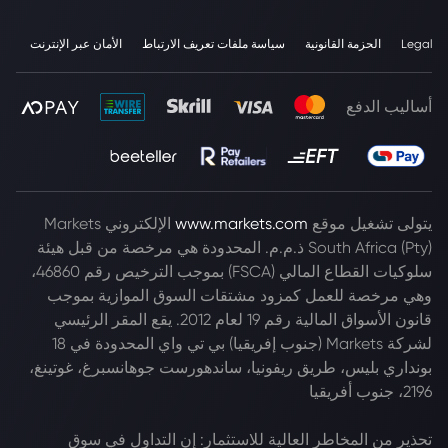
Legal
الحزمة القانونية
سياسة ملفات تعريف الارتباط
الأمان عبر الإنترنت
أساليب الدفع
يتولى تشغيل موقع
www.markets.com
الإلكتروني Markets
South Africa (Pty) ذ.م.م. المحدودة هي مرخصة من قبل هيئة
سلوكيات القطاع المالي (FSCA) بموجب الترخيص رقم 46860،
وهي مرخصة للعمل كمزود مشتقات السوق الموازية بموجب
قانون الأسواق المالية رقم 19 لعام 2012. يقع المقر الرئيسي
لشركة Markets (جنوب إفريقيا) بي تي واي المحدودة في 18
بونداري بليس، طريق ريفونيا، ساندهورست جوهانسبرغ، غوتينغ،
2196، جنوب أفريقيا
تحذير من المخاطر العالية للاستثمار: إن التداول في سوق