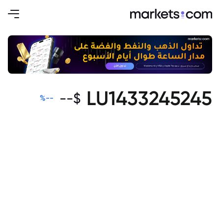
LU1433245245
--
$
%
--