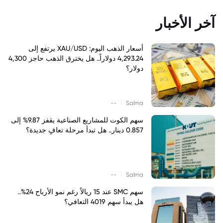
آخر الأخبار
أسعار الذهب اليوم: XAU/USD يرتفع إلى
4,293.24 دولاراً.. هل يخترق الذهب حاجز 4,300
دولار؟
|
--
Salma
سهم الكوت للمشاريع الصناعية يقفز 9.87% إلى
0.857 دينار.. هل تبدأ مرحلة تعافٍ جديدة؟
|
--
Salma
سهم SMC عند 15 ريالاً رغم نمو الأرباح 24%..
هل يبدأ سهم 4019 التعافي؟