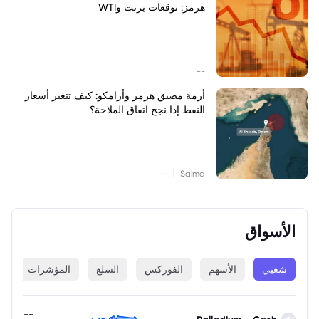
هرمز: توقعات برنت وWTI
--
أزمة مضيق هرمز وأرامكو: كيف تتغير أسعار
النفط إذا نجح اتفاق الملاحة؟
|
--
Salma
الأسواق
شعبي
الأسهم
الفوركس
السلع
المؤشرات
ا
--