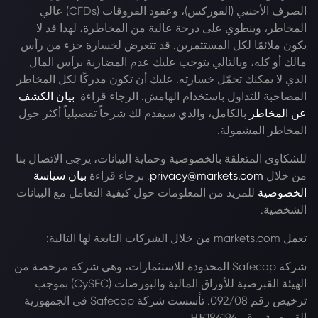
الصرف الأجنبي (الفوركس)، وعقود الفروقات (CFDs) عالي
المخاطر، وينطوي على درجة عالية من المخاطرة، لهذا قد لا
يكون ملائمًا لكل المستثمرين. قد تتعرض لخسارة جزء من رأس
مالك أو كله، وبالتالي يتوجب عليك عدم المضاربة برأس المال
الذي لا يمكنك تحمّل خسارته. عليك أن تكون مدركًا لكل المخاطر
المصاحبة للتداول باستخدام الهامش. الرجاء قراءة
بيان الكشف
عن المخاطر
بالكامل، والذي سيقدم لك شرحاً تفصيلياً أكثر حول
المخاطر المشمولة.
للشكاوى المتعلقة بالخصوصية وحماية البيانات، يرجى الاتصال بنا
من خلال
privacy@markets.com
. برجاء قراءة
بيان سياسة
الخصوصية
للمزيد من المعلومات حول كيفية التعامل مع البيانات
الشخصية.
تعمل markets.com من خلال الشركات التابعة لها التالية:
شركة Safecap المحدودة للاستثمارات، وهي شركة مرخصة من
الهيئة القبرصية للأوراق المالية والبورصات (CySEC) بموجب
ترخيص رقم 092/08. تأسست شركة Safecap في الجمهورية
القبرصية برقم ΗΕ186196.