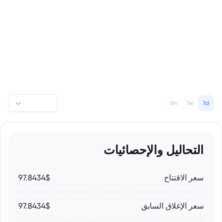
1m
1w
1d
التحاليل والإحصائيات
سعر الاقتتاح
97.8434$
سعر الإغلاق السابق
97.8434$