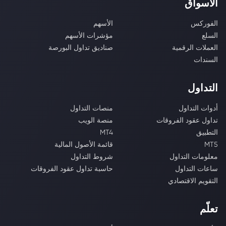
الأسواق
الفوركس
الأسهم
السلع
مؤشرات الأسهم
العملات الرقمية
صناديق تداول البورصة
السندات
التداول
أدوات التداول
منصات التداول
تداول عقود الفروقات
منصة الويب
التطبيق
MT4
MT5
قائمة الأصول المالية
معلومات التداول
شروط التداول
ساعات التداول
حاسبة تداول عقود الفروقات
التقويم الاقتصادي
تعلّم