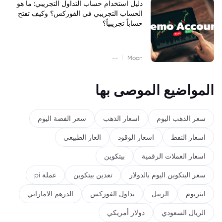
دليل استخدام حساب التداول التجريبي: ما هو
الحساب التجريبي في الفوركس؟ وكيف تفتح
حساباً تجريبياً؟
|
--
Moon
المواضيع الموصى بها
سعر الذهب اليوم
اسعار الذهب
سعر الفضة اليوم
اسعار النفط
اسعار الوقود
الغاز الطبيعي
اسعار العملات الرقمية
بيتكوين
سعر البتكوين اليوم بالدولار
تعدين بيتكوين
عملة pi
ايثريوم
الريبل
تداول الفوركس
الدرهم الاماراتي
الريال السعودي
دولار أمريكي