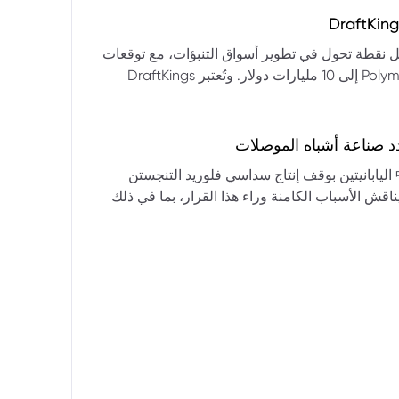
التكنولوجيا:** فقدت الأسهم التكنولوجية الكبرى قوتها الرائدة، وأصبحت حركاتها السعرية متقلبة. * **زيادة تقلب
المؤشرات:** بلغ تذبذب مؤشر S&P 500 مستويات قياسية، مما يشير إلى انخفاض كبير في استقرار السوق. * **عوامل
ديث من بيرنشتاين إلى أن كأس العالم 2026 قد تمثل نقطة تحول في تطوير أسواق التنبؤات، مع توقعات
وبيانات التوظيف، تضع المستثمرين في حالة صراع بين
بأن تصل حجم الرهانات الأمريكية في أسواق مثل Kalshi و Polymarket إلى 10 مليارات دولار. وتُعتبر DraftKings
داول القطاعات وتبادل الأنماط، مع تباعد آراء المستثمرين حول
 الحصرية باللغة الإسبانية، بالإضافة إلى توسعها في
يدرالي:** يترقب السوق قرارات مجلس الاحتياطي الفيدرالي ومؤتمراته
لاتجاه المستقبلي. * **تحذيرات محللي وول ستريت:** تصاعد التشاؤم بين محللي وول
د صناعة أشباه الموصلات
يستعرض هذا التحليل تداعيات قرار شركتي關東電化 و中央硝子 اليابانيتين بوقف إنتاج سداسي فلوريد التنجستن
يناقش الأسباب الكامنة وراء هذا القرار، بما في ذلك
ة الأمد في تأمين الإمدادات. كما يسلط الضوء على
المخاطر التي تواجه شركات الرقائق الكبرى مثل سامسونج، وSK Hynix، وTSMC، والحاجة الملحة لإيجاد بدائل. ويتطرق
لية، وآفاق إعادة هيكلة سلسلة التوريد العالمية نحو
كون طويلة الأمد ومكلفة.