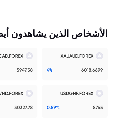
الأشخاص الذين يشاهدون أيضً
CAD.FOREX
XAUAUD.FOREX
5947.38
4%
6018.6699
VND.FOREX
USDGNF.FOREX
30327.78
0.59%
8765