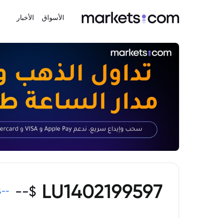
الأسواق
الأخبار
LU1402199597
--
$
%
--