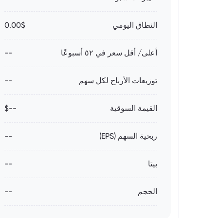
النطاق اليومي
0.00$
أعلى/ أقل سعر في ٥٢ أسبوعًا
--
توزيعات الأرباح لكل سهم
--
القيمة السوقية
--$
ربحية السهم (EPS)
--
بيتا
--
الحجم
--