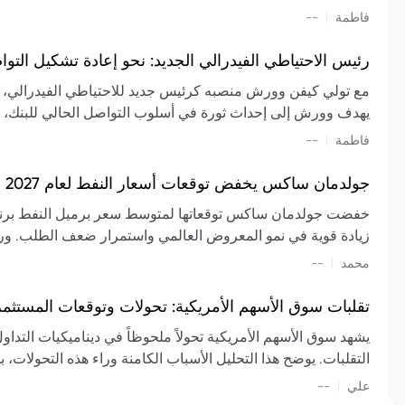
تشكيل تقييم الصناعة، مع توقعات بارتفاع مستمر في الأسعار عل
|
فاطمة
--
المعروض.
رئيس الاحتياطي الفيدرالي الجديد: نحو إعادة تشكيل التو
مع تولي كيفن وورش منصبه كرئيس جديد للاحتياطي الفيدرالي، تتجه
يهدف وورش إلى إحداث ثورة في أسلوب التواصل الحالي للبنك، مع
السياسة ويمنح البنك المركزي دوراً مبالغاً فيه. يسعى إلى إعاد
|
فاطمة
--
وتواترها، بهدف تقليل الاعتماد على إشارات السوق المسبقة وتعزيز
جولدمان ساكس يخفض توقعات أسعار النفط لعام 2027 وسط تغيرات في العرض والطلب
زيادة قوية في نمو المعروض العالمي واستمرار ضعف الطلب. ور
|
محمد
--
عام 2026. يشير التقرير أيضًا إلى أن تأثير اضطرابات الن
العالمية في الربع الثاني بلغت 
تقلبات سوق الأسهم الأمريكية: تحولات وتوقعات المستثم
سابقًا. من المتوقع عودة صادرات دول الخليج إلى طبيعتها بحل
يشهد سوق الأسهم الأمريكية تحولاً ملحوظاً في ديناميكيات التدا
عدم اليقين الجيوسياسي يمكن أن يؤدي إلى تقلبات سعرية حادة، 
التقلبات. يوضح هذا التحليل الأسباب الكامنة وراء هذه التحولات، ب
استمرار الاضطرابات، وسيناريوهات لانخفاض الأسعار في حال
|
علي
إضافي.
--