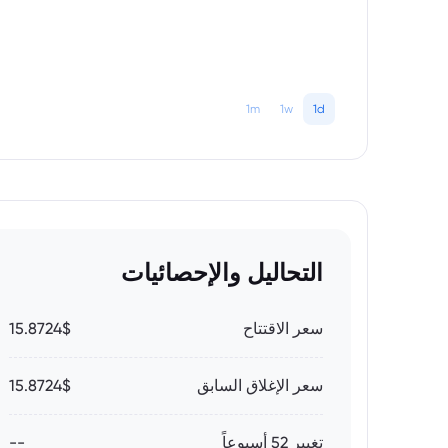
1m
1w
1d
التحاليل والإحصائيات
سعر الاقتتاح
15.8724$
سعر الإغلاق السابق
15.8724$
تغيير 52 أسبوعاً
--