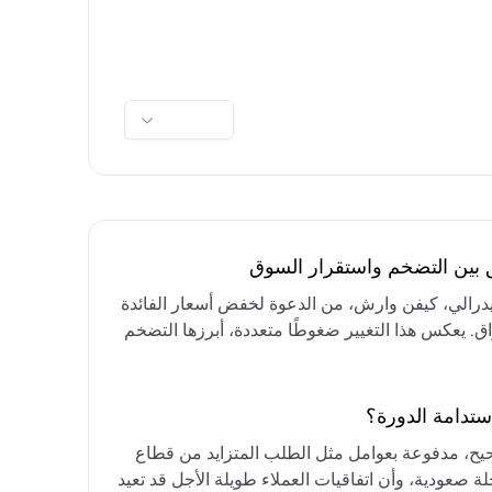
ق بين التضخم واستقرار السوق
فيدرالي، كيفن وارش، من الدعوة لخفض أسعار الفائدة
واق. يعكس هذا التغيير ضغوطًا متعددة، أبرزها التضخم
رق الأوسط، التي تقيد خيارات خفض الفائدة أو خفض
مع التركيز على الحفاظ على أسعار الفائدة مرتفعة
ستدامة الدورة؟
حيح، مدفوعة بعوامل مثل الطلب المتزايد من قطاع
ة صعودية، وأن اتفاقيات العملاء طويلة الأجل قد تعيد