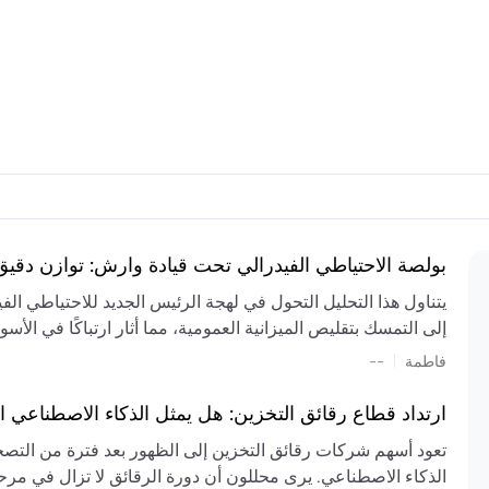
بولصة الاحتياطي الفيدرالي تحت قيادة وارش: توازن دقي
يتناول هذا التحليل التحول في لهجة الرئيس الجديد للاحتياطي ال
إلى التمسك بتقليص الميزانية العمومية، مما أثار ارتباكًا في الأس
المستمر، والعجز المالي الكبير، والتوترات الجيوسياسية في الش
|
فاطمة
--
الميزانية بشكل حاد. يتنبأ الخبراء بفترة ترقب للسياسة النقدية، 
وتجنب التدابير الاستفزازية التي قد تزعزع استقرار السوق.
ارتداد قطاع رقائق التخزين: هل يمثل الذكاء الاصطناعي ا
تعود أسهم شركات رقائق التخزين إلى الظهور بعد فترة من التص
الذكاء الاصطناعي. يرى محللون أن دورة الرقائق لا تزال في مرحل