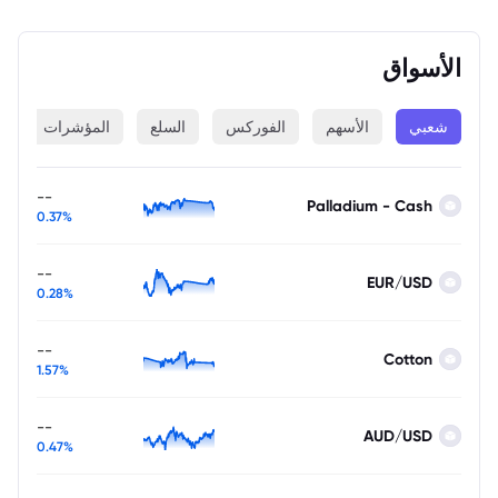
الأسواق
شعبي
الأسهم
الفوركس
السلع
المؤشرات
ا
--
Palladium - Cash
0.37%
--
EUR/USD
0.28%
--
Cotton
1.57%
--
AUD/USD
0.47%