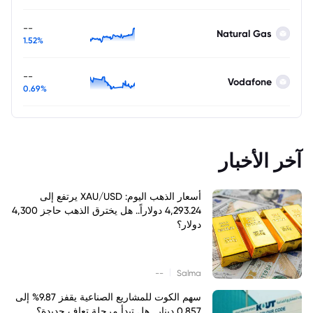
--
Natural Gas
1.52%
--
Vodafone
0.69%
آخر الأخبار
أسعار الذهب اليوم: XAU/USD يرتفع إلى
4,293.24 دولاراً.. هل يخترق الذهب حاجز 4,300
دولار؟
|
--
Salma
سهم الكوت للمشاريع الصناعية يقفز 9.87% إلى
0.857 دينار.. هل تبدأ مرحلة تعافٍ جديدة؟