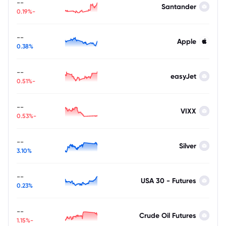
--
Santander
-0.19%
--
Apple
0.38%
--
easyJet
-0.51%
--
VIXX
-0.53%
--
Silver
3.10%
--
USA 30 - Futures
0.23%
--
Crude Oil Futures
-1.15%