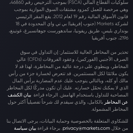
سلوكيات القطاع المالي (FSCA) بموجب الترخيص رقم 46860،
وهي مرخصة للعمل كمزود مشتقات السوق الموازية بموجب
قانون الأسواق المالية رقم 19 لعام 2012. يقع المقر الرئيسي
لشركة Markets (جنوب إفريقيا) بي تي واي المحدودة في 18
بونداري بليس، طريق ريفونيا، ساندهورست جوهانسبرغ، غوتينغ،
2196، جنوب أفريقيا
تحذير من المخاطر العالية للاستثمار: إن التداول في سوق
الصرف الأجنبي (الفوركس)، وعقود الفروقات (CFDs) عالي
المخاطر، وينطوي على درجة عالية من المخاطرة، لهذا قد لا
يكون ملائمًا لكل المستثمرين. قد تتعرض لخسارة جزء من رأس
مالك أو كله، وبالتالي يتوجب عليك عدم المضاربة برأس المال
الذي لا يمكنك تحمّل خسارته. عليك أن تكون مدركًا لكل المخاطر
المصاحبة للتداول باستخدام الهامش. الرجاء قراءة
بيان الكشف
عن المخاطر
بالكامل، والذي سيقدم لك شرحاً تفصيلياً أكثر حول
المخاطر المشمولة.
للشكاوى المتعلقة بالخصوصية وحماية البيانات، يرجى الاتصال بنا
من خلال
privacy@markets.com
. برجاء قراءة
بيان سياسة