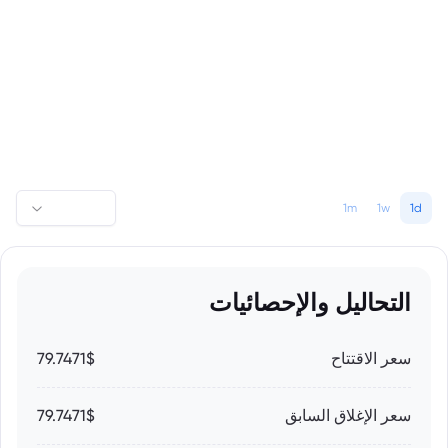
1m
1w
1d
التحاليل والإحصائيات
سعر الاقتتاح
79.7471$
سعر الإغلاق السابق
79.7471$