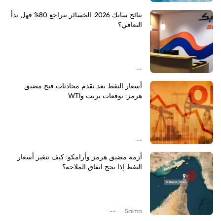
نتائج سابك 2026: الخسائر تتراجع 80% فهل بدأ
التعافي؟
--
أسعار النفط بعد تقدم محادثات فتح مضيق
هرمز: توقعات برنت وWTI
--
أزمة مضيق هرمز وأرامكو: كيف تتغير أسعار
النفط إذا نجح اتفاق الملاحة؟
|
--
Salma