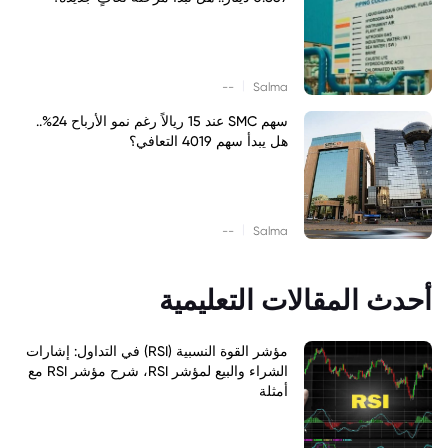
|
--
Salma
سهم SMC عند 15 ريالاً رغم نمو الأرباح 24%..
هل يبدأ سهم 4019 التعافي؟
|
--
Salma
أحدث المقالات التعليمية
مؤشر القوة النسبية (RSI) في التداول: إشارات
الشراء والبيع لمؤشر RSI، شرح مؤشر RSI مع
أمثلة