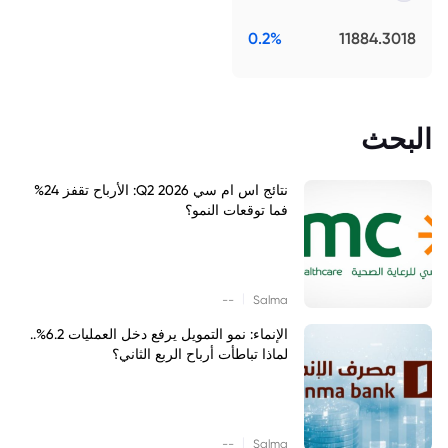
0.2%
11884.3018
البحث
نتائج اس ام سي Q2 2026: الأرباح تقفز 24%
فما توقعات النمو؟
|
--
Salma
الإنماء: نمو التمويل يرفع دخل العمليات 6.2%..
لماذا تباطأت أرباح الربع الثاني؟
|
--
Salma