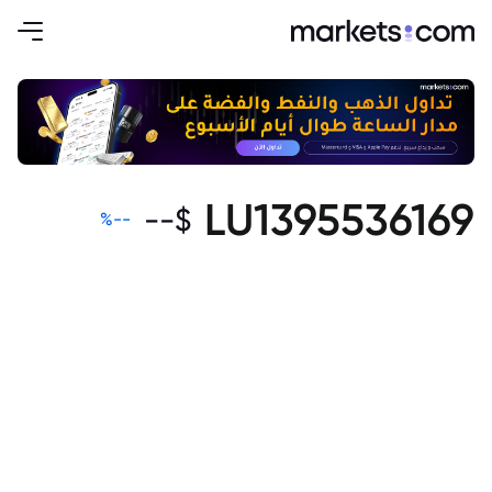
LU1395536169
--
$
%
--