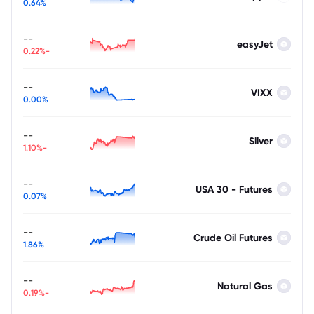
0.64%
--
easyJet
-0.22%
--
VIXX
0.00%
--
Silver
-1.10%
--
USA 30 - Futures
0.07%
--
Crude Oil Futures
1.86%
--
Natural Gas
-0.19%