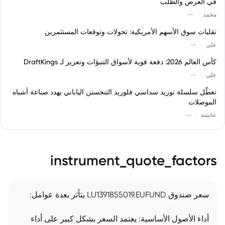
في العرض والطلب
|
محمد
--
تقلبات سوق الأسهم الأمريكية: تحولات وتوقعات المستثمرين
|
علي
--
كأس العالم 2026: دفعة قوية لأسواق التنبؤات وتعزيز لـ DraftKings
|
علي
--
تعطّل سلسلة توريد سداسي فلوريد التنجستن الياباني يهدد صناعة أشباه
الموصلات
|
عائشة
--
instrument_quote_factors
سعر صندوق LU1391855019.EUFUND يتأثر بعدة عوامل:
أداء الأصول الأساسية: يعتمد السعر بشكل كبير على أداء