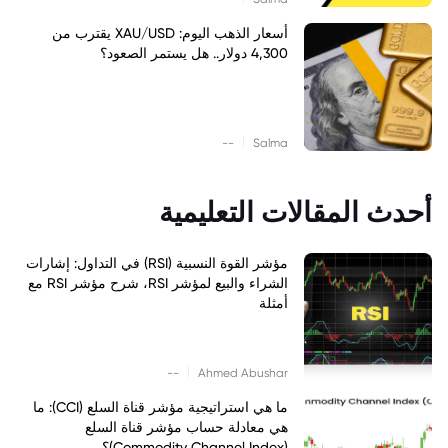
أسعار الذهب اليوم: XAU/USD يقترب من
4,300 دولار.. هل يستمر الصعود؟
|
--
Salma
أحدث المقالات التعليمية
مؤشر القوة النسبية (RSI) في التداول: إشارات
الشراء والبيع لمؤشر RSI، شرح مؤشر RSI مع
أمثلة
|
--
Ahmed Abushar
ما هي استراتيجية مؤشر قناة السلع (CCI): ما
هي معادلة حساب مؤشر قناة السلع
(Commodity Channel Index)؟