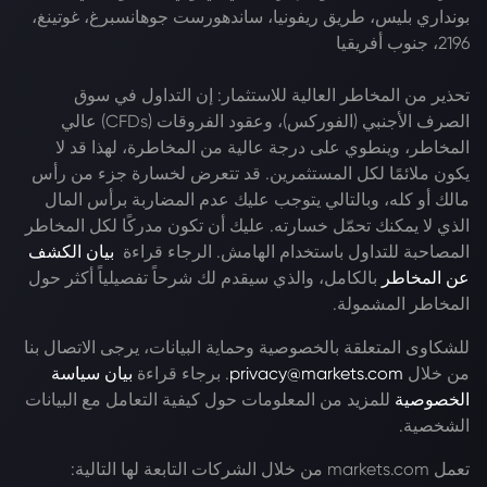
بونداري بليس، طريق ريفونيا، ساندهورست جوهانسبرغ، غوتينغ،
2196، جنوب أفريقيا
تحذير من المخاطر العالية للاستثمار: إن التداول في سوق
الصرف الأجنبي (الفوركس)، وعقود الفروقات (CFDs) عالي
المخاطر، وينطوي على درجة عالية من المخاطرة، لهذا قد لا
يكون ملائمًا لكل المستثمرين. قد تتعرض لخسارة جزء من رأس
مالك أو كله، وبالتالي يتوجب عليك عدم المضاربة برأس المال
الذي لا يمكنك تحمّل خسارته. عليك أن تكون مدركًا لكل المخاطر
المصاحبة للتداول باستخدام الهامش. الرجاء قراءة
بيان الكشف
عن المخاطر
بالكامل، والذي سيقدم لك شرحاً تفصيلياً أكثر حول
المخاطر المشمولة.
للشكاوى المتعلقة بالخصوصية وحماية البيانات، يرجى الاتصال بنا
من خلال
privacy@markets.com
. برجاء قراءة
بيان سياسة
الخصوصية
للمزيد من المعلومات حول كيفية التعامل مع البيانات
الشخصية.
تعمل markets.com من خلال الشركات التابعة لها التالية: