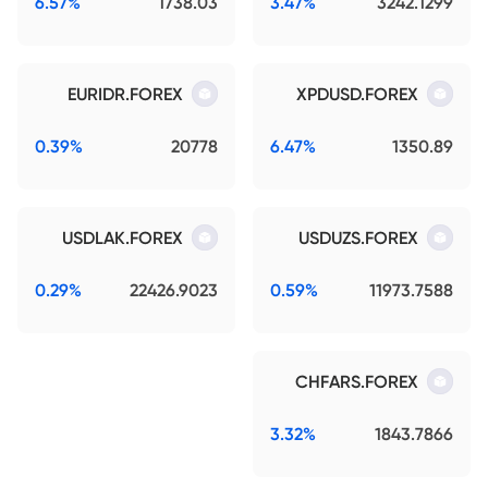
6.57%
1738.03
3.47%
3242.1299
EURIDR.FOREX
XPDUSD.FOREX
0.39%
20778
6.47%
1350.89
USDLAK.FOREX
USDUZS.FOREX
0.29%
22426.9023
0.59%
11973.7588
CHFARS.FOREX
3.32%
1843.7866