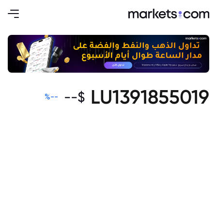
LU1391855019
--
$
%
--