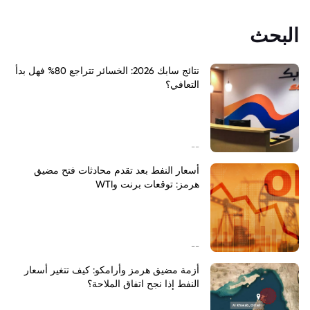
البحث
نتائج سابك 2026: الخسائر تتراجع 80% فهل بدأ
التعافي؟
--
أسعار النفط بعد تقدم محادثات فتح مضيق
هرمز: توقعات برنت وWTI
--
أزمة مضيق هرمز وأرامكو: كيف تتغير أسعار
النفط إذا نجح اتفاق الملاحة؟