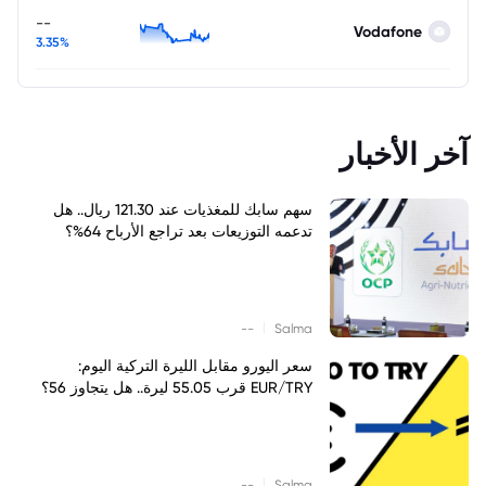
--
Vodafone
3.35%
آخر الأخبار
سهم سابك للمغذيات عند 121.30 ريال.. هل
تدعمه التوزيعات بعد تراجع الأرباح 64%؟
|
--
Salma
سعر اليورو مقابل الليرة التركية اليوم:
EUR/TRY قرب 55.05 ليرة.. هل يتجاوز 56؟
|
--
Salma