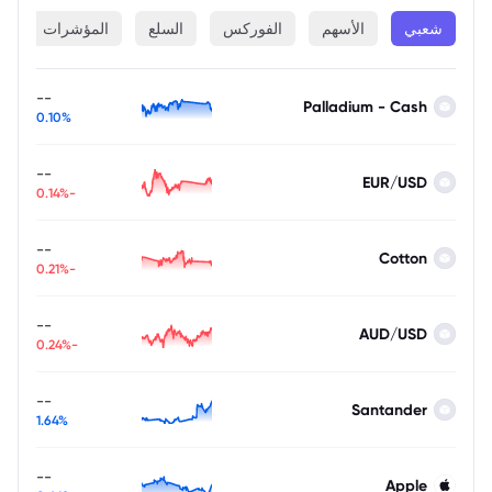
شعبي
الأسهم
الفوركس
السلع
المؤشرات
ا
--
Palladium - Cash
0.10%
--
EUR/USD
-0.14%
--
Cotton
-0.21%
--
AUD/USD
-0.24%
--
Santander
1.64%
--
Apple