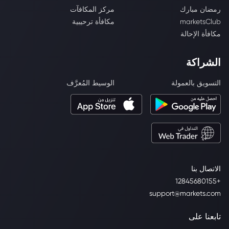
رمضان مبارك
مركز المكافآت
marketsClub
مكافأة ترحيبية
مكافأة الإحالة
الشراكة
التسويق بالعمولة
الوسيط المُعرَّف
الاتصال بنا
+12845680155
support@markets.com
تابعنا على