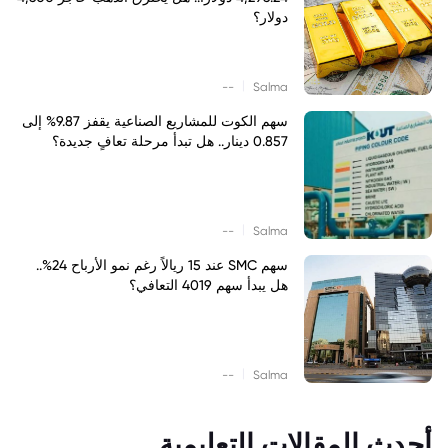
دولار؟
|
--
Salma
سهم الكوت للمشاريع الصناعية يقفز 9.87% إلى
0.857 دينار.. هل تبدأ مرحلة تعافٍ جديدة؟
|
--
Salma
سهم SMC عند 15 ريالاً رغم نمو الأرباح 24%..
هل يبدأ سهم 4019 التعافي؟
|
--
Salma
أحدث المقالات التعليمية