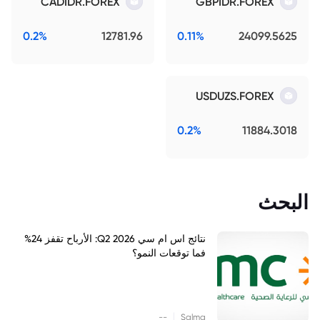
CADIDR.FOREX
GBPIDR.FOREX
0.2%
12781.96
0.11%
24099.5625
USDUZS.FOREX
0.2%
11884.3018
البحث
نتائج اس ام سي Q2 2026: الأرباح تقفز 24%
فما توقعات النمو؟
|
--
Salma