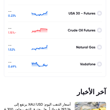
--
USA 30 - Futures
0.23%
--
Crude Oil Futures
-1.15%
--
Natural Gas
1.52%
--
Vodafone
0.69%
آخر الأخبار
أسعار الذهب اليوم: XAU/USD يرتفع إلى
4,293.24 دولاراً.. هل يخترق الذهب حاجز 4,300