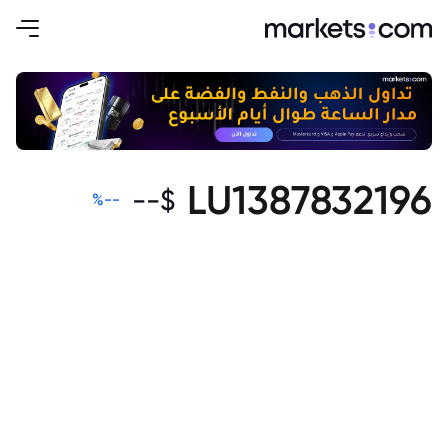
LU1387832196
--
$
%
--