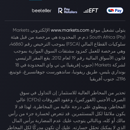
يتولى تشغيل موقع
www.markets.com
الإلكتروني Markets
South Africa (Pty) ذ.م.م. المحدودة هي مرخصة من قبل هيئة
سلوكيات القطاع المالي (FSCA) بموجب الترخيص رقم 46860،
وهي مرخصة للعمل كمزود مشتقات السوق الموازية بموجب
قانون الأسواق المالية رقم 19 لعام 2012. يقع المقر الرئيسي
لشركة Markets (جنوب إفريقيا) بي تي واي المحدودة في 18
بونداري بليس، طريق ريفونيا، ساندهورست جوهانسبرغ، غوتينغ،
2196، جنوب أفريقيا
تحذير من المخاطر العالية للاستثمار: إن التداول في سوق
الصرف الأجنبي (الفوركس)، وعقود الفروقات (CFDs) عالي
المخاطر، وينطوي على درجة عالية من المخاطرة، لهذا قد لا
يكون ملائمًا لكل المستثمرين. قد تتعرض لخسارة جزء من رأس
مالك أو كله، وبالتالي يتوجب عليك عدم المضاربة برأس المال
الذي لا يمكنك تحمّل خسارته. عليك أن تكون مدركًا لكل المخاطر