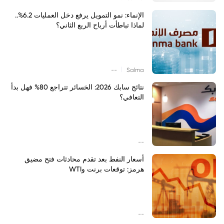
الإنماء: نمو التمويل يرفع دخل العمليات 6.2%..
لماذا تباطأت أرباح الربع الثاني؟
|
--
Salma
نتائج سابك 2026: الخسائر تتراجع 80% فهل بدأ
التعافي؟
--
أسعار النفط بعد تقدم محادثات فتح مضيق
هرمز: توقعات برنت وWTI
--