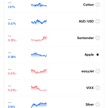
--
Cotton
1.57%
--
AUD/USD
0.47%
--
Santander
-0.19%
--
Apple
0.38%
--
easyJet
-0.51%
--
VIXX
-0.53%
--
Silver
3.10%