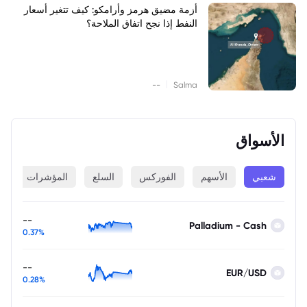
أزمة مضيق هرمز وأرامكو: كيف تتغير أسعار
النفط إذا نجح اتفاق الملاحة؟
|
--
Salma
الأسواق
شعبي
الأسهم
الفوركس
السلع
المؤشرات
ا
--
Palladium - Cash
0.37%
--
EUR/USD
0.28%