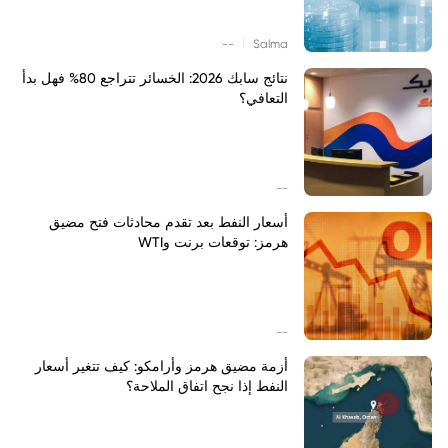
|
--
Salma
نتائج سابك 2026: الخسائر تتراجع 80% فهل بدأ
التعافي؟
--
أسعار النفط بعد تقدم محادثات فتح مضيق
هرمز: توقعات برنت وWTI
--
أزمة مضيق هرمز وأرامكو: كيف تتغير أسعار
النفط إذا نجح اتفاق الملاحة؟