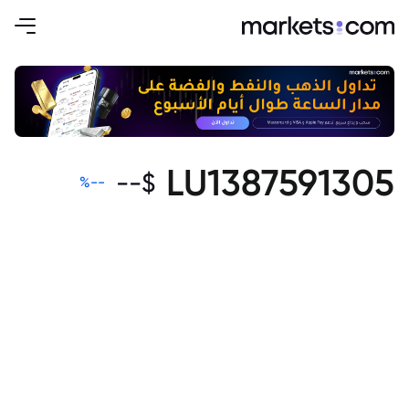
LU1387591305
--
$
%
--