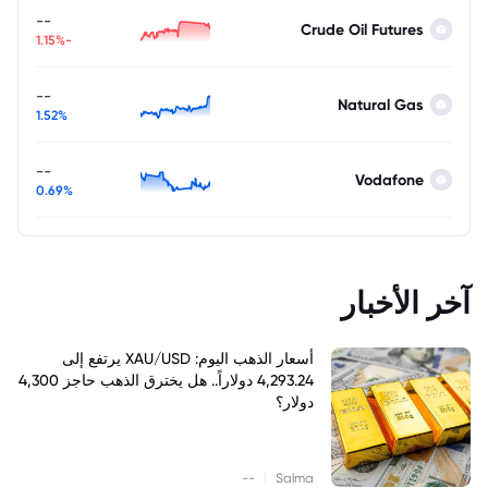
--
Crude Oil Futures
-1.15%
--
Natural Gas
1.52%
--
Vodafone
0.69%
آخر الأخبار
أسعار الذهب اليوم: XAU/USD يرتفع إلى
4,293.24 دولاراً.. هل يخترق الذهب حاجز 4,300
دولار؟
|
--
Salma