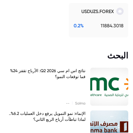
USDUZS.FOREX
0.2%
11884.3018
البحث
نتائج اس ام سي Q2 2026: الأرباح تقفز 24%
فما توقعات النمو؟
|
--
Salma
الإنماء: نمو التمويل يرفع دخل العمليات 6.2%..
لماذا تباطأت أرباح الربع الثاني؟