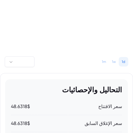
1m
1w
1d
التحاليل والإحصائيات
سعر الاقتتاح
48.6318$
سعر الإغلاق السابق
48.6318$