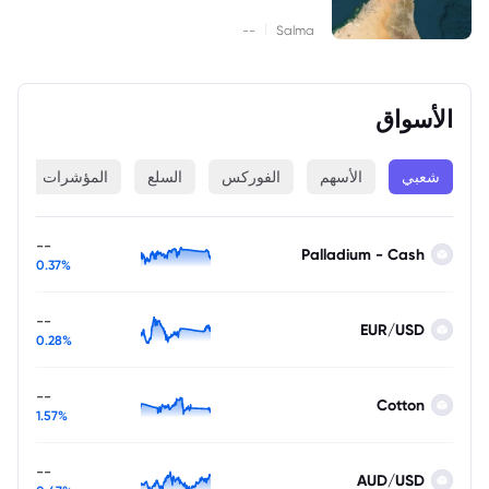
|
--
Salma
الأسواق
شعبي
الأسهم
الفوركس
السلع
المؤشرات
ا
--
Palladium - Cash
0.37%
--
EUR/USD
0.28%
--
Cotton
1.57%
--
AUD/USD