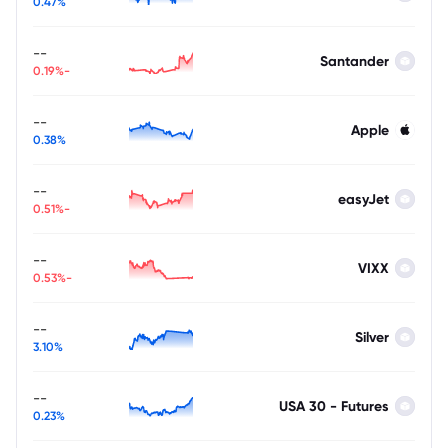
0.47%
--
Santander
-0.19%
--
Apple
0.38%
--
easyJet
-0.51%
--
VIXX
-0.53%
--
Silver
3.10%
--
USA 30 - Futures
0.23%