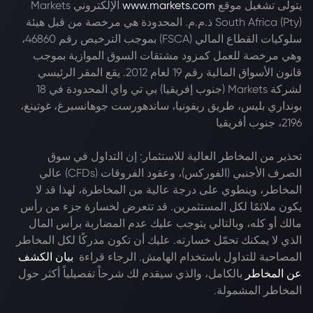
يتولى تشغيل موقع
www.markets.com
الإلكتروني Markets
South Africa (Pty) ذ.م.م. المحدودة هي مرخصة من قبل هيئة
سلوكيات القطاع المالي (FSCA) بموجب الترخيص رقم 46860،
وهي مرخصة للعمل كمزود مشتقات السوق الموازية بموجب
قانون الأسواق المالية رقم 19 لعام 2012. يقع المقر الرئيسي
لشركة Markets (جنوب إفريقيا) بي تي واي المحدودة في 18
بونداري بليس، طريق ريفونيا، ساندهورست جوهانسبرغ، غوتينغ،
2196، جنوب أفريقيا
تحذير من المخاطر العالية للاستثمار: إن التداول في سوق
الصرف الأجنبي (الفوركس)، وعقود الفروقات (CFDs) عالي
المخاطر، وينطوي على درجة عالية من المخاطرة، لهذا قد لا
يكون ملائمًا لكل المستثمرين. قد تتعرض لخسارة جزء من رأس
مالك أو كله، وبالتالي يتوجب عليك عدم المضاربة برأس المال
الذي لا يمكنك تحمّل خسارته. عليك أن تكون مدركًا لكل المخاطر
المصاحبة للتداول باستخدام الهامش. الرجاء قراءة
بيان الكشف
عن المخاطر
بالكامل، والذي سيقدم لك شرحاً تفصيلياً أكثر حول
المخاطر المشمولة.