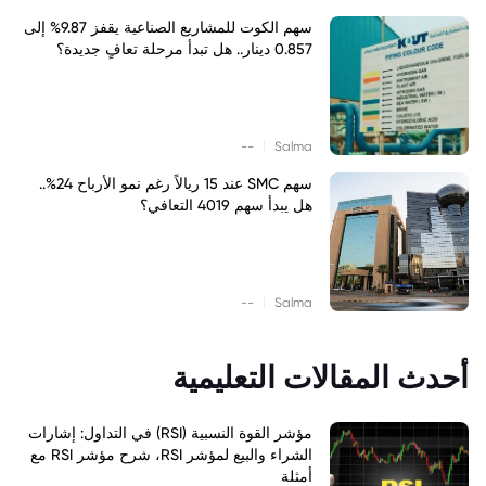
سهم الكوت للمشاريع الصناعية يقفز 9.87% إلى
0.857 دينار.. هل تبدأ مرحلة تعافٍ جديدة؟
|
--
Salma
سهم SMC عند 15 ريالاً رغم نمو الأرباح 24%..
هل يبدأ سهم 4019 التعافي؟
|
--
Salma
أحدث المقالات التعليمية
مؤشر القوة النسبية (RSI) في التداول: إشارات
الشراء والبيع لمؤشر RSI، شرح مؤشر RSI مع
أمثلة