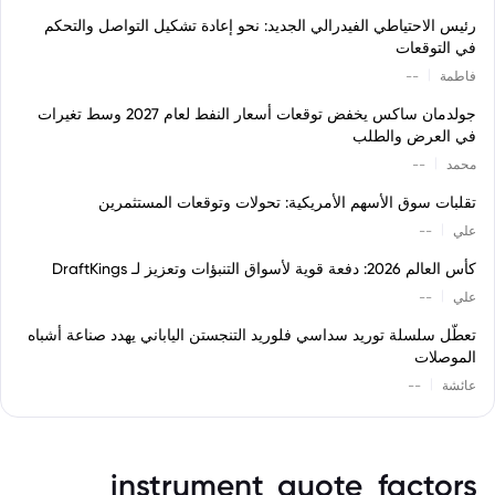
رئيس الاحتياطي الفيدرالي الجديد: نحو إعادة تشكيل التواصل والتحكم
في التوقعات
|
فاطمة
--
جولدمان ساكس يخفض توقعات أسعار النفط لعام 2027 وسط تغيرات
في العرض والطلب
|
محمد
--
تقلبات سوق الأسهم الأمريكية: تحولات وتوقعات المستثمرين
|
علي
--
كأس العالم 2026: دفعة قوية لأسواق التنبؤات وتعزيز لـ DraftKings
|
علي
--
تعطّل سلسلة توريد سداسي فلوريد التنجستن الياباني يهدد صناعة أشباه
الموصلات
|
عائشة
--
instrument_quote_factors