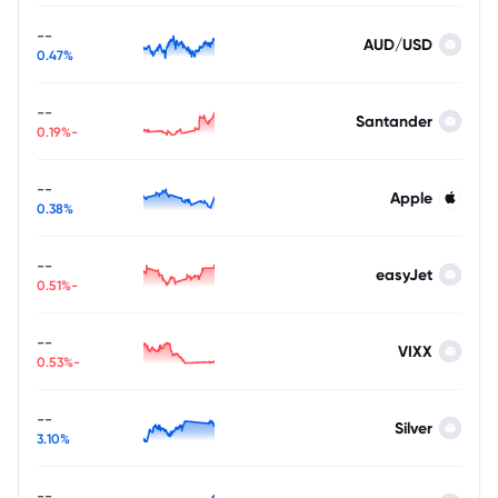
--
AUD/USD
0.47%
--
Santander
-0.19%
--
Apple
0.38%
--
easyJet
-0.51%
--
VIXX
-0.53%
--
Silver
3.10%
--