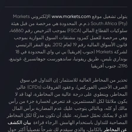
يتولى تشغيل موقع
www.markets.com
الإلكتروني Markets
South Africa (Pty) ذ.م.م. المحدودة هي مرخصة من قبل هيئة
سلوكيات القطاع المالي (FSCA) بموجب الترخيص رقم 46860،
وهي مرخصة للعمل كمزود مشتقات السوق الموازية بموجب
قانون الأسواق المالية رقم 19 لعام 2012. يقع المقر الرئيسي
لشركة Markets (جنوب إفريقيا) بي تي واي المحدودة في 18
بونداري بليس، طريق ريفونيا، ساندهورست جوهانسبرغ، غوتينغ،
2196، جنوب أفريقيا
تحذير من المخاطر العالية للاستثمار: إن التداول في سوق
الصرف الأجنبي (الفوركس)، وعقود الفروقات (CFDs) عالي
المخاطر، وينطوي على درجة عالية من المخاطرة، لهذا قد لا
يكون ملائمًا لكل المستثمرين. قد تتعرض لخسارة جزء من رأس
مالك أو كله، وبالتالي يتوجب عليك عدم المضاربة برأس المال
الذي لا يمكنك تحمّل خسارته. عليك أن تكون مدركًا لكل المخاطر
المصاحبة للتداول باستخدام الهامش. الرجاء قراءة
بيان الكشف
عن المخاطر
بالكامل، والذي سيقدم لك شرحاً تفصيلياً أكثر حول