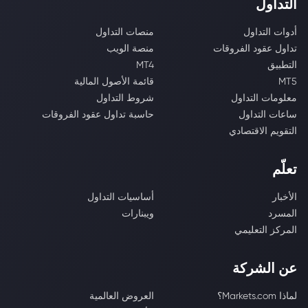
التداول
أدوات التداول
منصات التداول
تداول عقود الفروقات
منصة الويب
التطبيق
MT4
MT5
قائمة الأصول المالية
معلومات التداول
شروط التداول
ساعات التداول
حاسبة تداول عقود الفروقات
التقويم الاقتصادي
تعلّم
الأخبار
أساسيات التداول
المسرد
ويبنارات
المركز التعليمي
عن الشركة
لماذا Markets.com؟
العروض العالمية