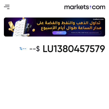
LU1380457579
--
$
%
--