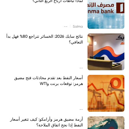
لماذا تباطأت أرباح الربع الثاني؟
|
--
Salma
نتائج سابك 2026: الخسائر تتراجع 80% فهل بدأ
التعافي؟
--
أسعار النفط بعد تقدم محادثات فتح مضيق
هرمز: توقعات برنت وWTI
--
أزمة مضيق هرمز وأرامكو: كيف تتغير أسعار
النفط إذا نجح اتفاق الملاحة؟