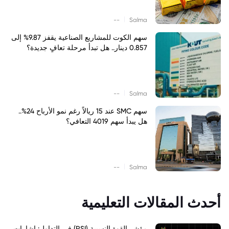
|
--
Salma
سهم الكوت للمشاريع الصناعية يقفز 9.87% إلى
0.857 دينار.. هل تبدأ مرحلة تعافٍ جديدة؟
|
--
Salma
سهم SMC عند 15 ريالاً رغم نمو الأرباح 24%..
هل يبدأ سهم 4019 التعافي؟
|
--
Salma
أحدث المقالات التعليمية
مؤشر القوة النسبية (RSI) في التداول: إشارات