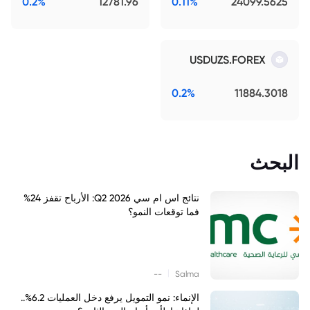
0.2%
12781.96
0.11%
24099.5625
USDUZS.FOREX
0.2%
11884.3018
البحث
نتائج اس ام سي Q2 2026: الأرباح تقفز 24%
فما توقعات النمو؟
|
--
Salma
الإنماء: نمو التمويل يرفع دخل العمليات 6.2%..