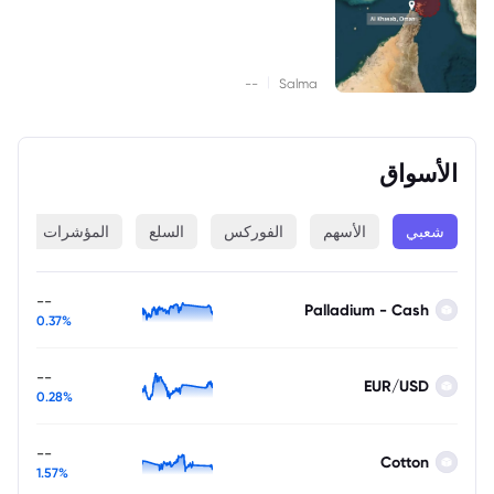
|
--
Salma
الأسواق
شعبي
الأسهم
الفوركس
السلع
المؤشرات
ا
--
Palladium - Cash
0.37%
--
EUR/USD
0.28%
--
Cotton
1.57%