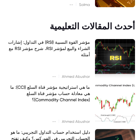
|
--
Salma
أحدث المقالات التعليمية
مؤشر القوة النسبية (RSI) في التداول: إشارات
الشراء والبيع لمؤشر RSI، شرح مؤشر RSI مع
أمثلة
|
--
Ahmed Abushar
ما هي استراتيجية مؤشر قناة السلع (CCI): ما
هي معادلة حساب مؤشر قناة السلع
(Commodity Channel Index)؟
|
--
Ahmed Abushar
دليل استخدام حساب التداول التجريبي: ما هو
الحساب التجريبي في الفوركس؟ وكيف تفتح