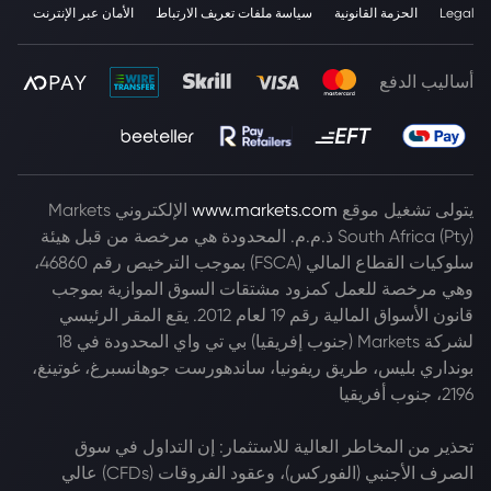
Legal
الحزمة القانونية
سياسة ملفات تعريف الارتباط
الأمان عبر الإنترنت
أساليب الدفع
يتولى تشغيل موقع
www.markets.com
الإلكتروني Markets
South Africa (Pty) ذ.م.م. المحدودة هي مرخصة من قبل هيئة
سلوكيات القطاع المالي (FSCA) بموجب الترخيص رقم 46860،
وهي مرخصة للعمل كمزود مشتقات السوق الموازية بموجب
قانون الأسواق المالية رقم 19 لعام 2012. يقع المقر الرئيسي
لشركة Markets (جنوب إفريقيا) بي تي واي المحدودة في 18
بونداري بليس، طريق ريفونيا، ساندهورست جوهانسبرغ، غوتينغ،
2196، جنوب أفريقيا
تحذير من المخاطر العالية للاستثمار: إن التداول في سوق
الصرف الأجنبي (الفوركس)، وعقود الفروقات (CFDs) عالي