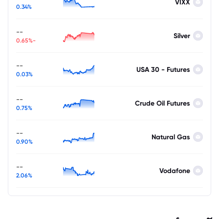
VIXX
0.34%
--
Silver
-0.65%
--
USA 30 - Futures
0.03%
--
Crude Oil Futures
0.75%
--
Natural Gas
0.90%
--
Vodafone
2.06%