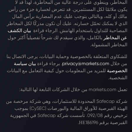
المخاطر، وينطوي على درجة عالية من المخاطرة، لهذا قد لا
يكون ملائمًا لكل المستثمرين. قد تتعرض لخسارة جزء من رأس
مالك أو كله، وبالتالي يتوجب عليك عدم المضاربة برأس المال
الذي لا يمكنك تحمّل خسارته. عليك أن تكون مدركًا لكل المخاطر
المصاحبة للتداول باستخدام الهامش. الرجاء قراءة
بيان الكشف
عن المخاطر
بالكامل، والذي سيقدم لك شرحاً تفصيلياً أكثر حول
المخاطر المشمولة.
للشكاوى المتعلقة بالخصوصية وحماية البيانات، يرجى الاتصال بنا
من خلال
privacy@markets.com
. برجاء قراءة
بيان سياسة
الخصوصية
للمزيد من المعلومات حول كيفية التعامل مع البيانات
الشخصية.
تعمل markets.com من خلال الشركات التابعة لها التالية:
شركة Safecap المحدودة للاستثمارات، وهي شركة مرخصة من
الهيئة القبرصية للأوراق المالية والبورصات (CySEC) بموجب
ترخيص رقم 092/08. تأسست شركة Safecap في الجمهورية
القبرصية برقم ΗΕ186196.