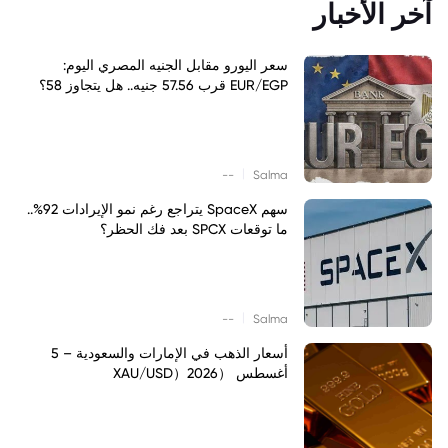
آخر الأخبار
سعر اليورو مقابل الجنيه المصري اليوم:
EUR/EGP قرب 57.56 جنيه.. هل يتجاوز 58؟
|
--
Salma
سهم SpaceX يتراجع رغم نمو الإيرادات 92%..
ما توقعات SPCX بعد فك الحظر؟
|
--
Salma
أسعار الذهب في الإمارات والسعودية – 5
أغسطس （XAU/USD）2026