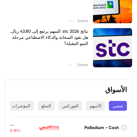
|
--
Salma
نتائج stc 2026: السهم يرتفع إلى 43.80 ريال..
هل تقود السحابة والذكاء الاصطناعي مرحلة
النمو المقبلة؟
|
--
Salma
الأسواق
شعبي
الأسهم
الفوركس
السلع
المؤشرات
ا
--
Palladium - Cash
-0.15%