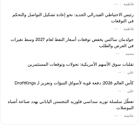
|
فاطمة
--
رئيس الاحتياطي الفيدرالي الجديد: نحو إعادة تشكيل التواصل والتحكم
في التوقعات
|
فاطمة
--
جولدمان ساكس يخفض توقعات أسعار النفط لعام 2027 وسط تغيرات
في العرض والطلب
|
محمد
--
تقلبات سوق الأسهم الأمريكية: تحولات وتوقعات المستثمرين
|
علي
--
كأس العالم 2026: دفعة قوية لأسواق التنبؤات وتعزيز لـ DraftKings
|
علي
--
تعطّل سلسلة توريد سداسي فلوريد التنجستن الياباني يهدد صناعة أشباه
الموصلات
|
عائشة
--