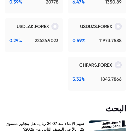
0.39%
20778
6.47%
1350.89
USDLAK.FOREX
USDUZS.FOREX
0.29%
22426.9023
0.59%
11973.7588
CHFARS.FOREX
3.32%
1843.7866
البحث
سهم الإنماء عند 24.07 ريال.. هل يتجاوز مستوى
25 ريالاً في النصف الثاني من 2026؟