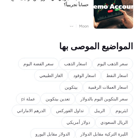
حساباً تجريبياً؟
|
--
Moon
المواضيع الموصى بها
سعر الذهب اليوم
اسعار الذهب
سعر الفضة اليوم
اسعار النفط
اسعار الوقود
الغاز الطبيعي
اسعار العملات الرقمية
بيتكوين
سعر البتكوين اليوم بالدولار
تعدين بيتكوين
عملة pi
ايثريوم
الريبل
تداول الفوركس
الدرهم الاماراتي
الريال السعودي
دولار أمريكي
الليرة التركية مقابل الدولار
الدولار مقابل اليورو