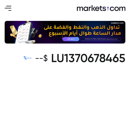
LU1370678465
--
$
%
--