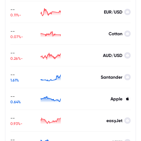
--
EUR/USD
-0.11%
--
Cotton
-0.07%
--
AUD/USD
-0.26%
--
Santander
1.61%
--
Apple
0.64%
--
easyJet
-0.93%
--