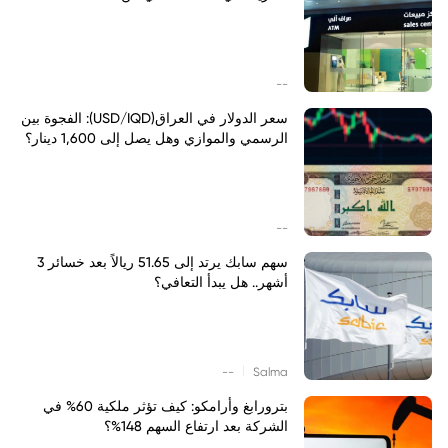
--
سعر الدولار في العراق(USD/IQD): الفجوة بين
الرسمي والموازي وهل يصل إلى 1,600 دينار؟
--
سهم سابك يرتد إلى 51.65 ريالاً بعد خسائر 3
أشهر.. هل يبدأ التعافي؟
|
--
Salma
بترورابغ وأرامكو: كيف تؤثر ملكية 60% في
الشركة بعد ارتفاع السهم 148%؟