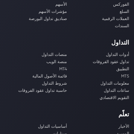
الفوركس
الأسهم
السلع
مؤشرات الأسهم
العملات الرقمية
صناديق تداول البورصة
السندات
التداول
أدوات التداول
منصات التداول
تداول عقود الفروقات
منصة الويب
التطبيق
MT4
MT5
قائمة الأصول المالية
معلومات التداول
شروط التداول
ساعات التداول
حاسبة تداول عقود الفروقات
التقويم الاقتصادي
تعلّم
الأخبار
أساسيات التداول
المسرد
ويبنارات