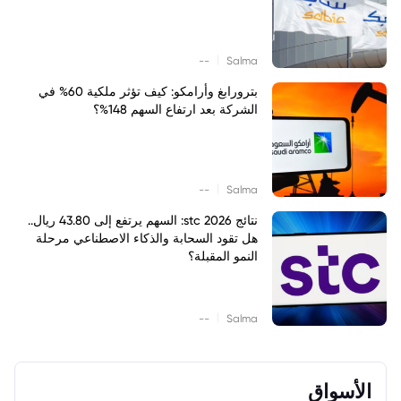
|
--
Salma
بترورابغ وأرامكو: كيف تؤثر ملكية 60% في
الشركة بعد ارتفاع السهم 148%؟
|
--
Salma
نتائج stc 2026: السهم يرتفع إلى 43.80 ريال..
هل تقود السحابة والذكاء الاصطناعي مرحلة
النمو المقبلة؟
|
--
Salma
الأسواق