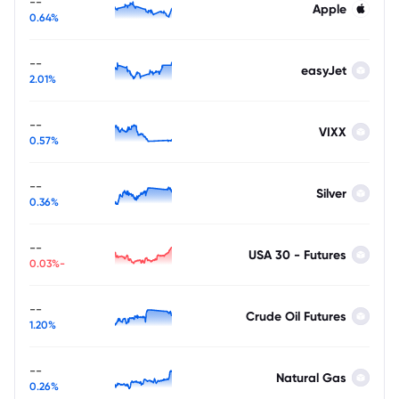
--
Apple
0.64%
--
easyJet
2.01%
--
VIXX
0.57%
--
Silver
0.36%
--
USA 30 - Futures
-0.03%
--
Crude Oil Futures
1.20%
--
Natural Gas
0.26%