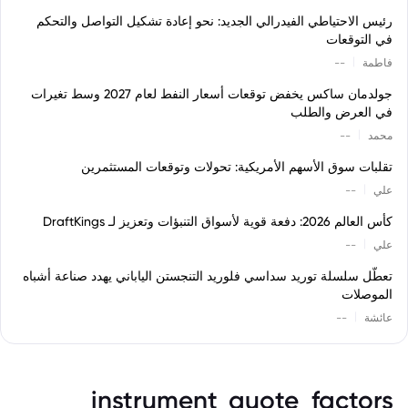
رئيس الاحتياطي الفيدرالي الجديد: نحو إعادة تشكيل التواصل والتحكم
في التوقعات
|
فاطمة
--
جولدمان ساكس يخفض توقعات أسعار النفط لعام 2027 وسط تغيرات
في العرض والطلب
|
محمد
--
تقلبات سوق الأسهم الأمريكية: تحولات وتوقعات المستثمرين
|
علي
--
كأس العالم 2026: دفعة قوية لأسواق التنبؤات وتعزيز لـ DraftKings
|
علي
--
تعطّل سلسلة توريد سداسي فلوريد التنجستن الياباني يهدد صناعة أشباه
الموصلات
|
عائشة
--
instrument_quote_factors