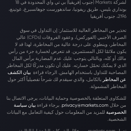
لشركة Markets (جنوب إفريقيا) بي تي واي المحدودة في 18
بونداري بليس، طريق ريفونيا، ساندهورست جوهانسبرغ، غوتينغ،
2196، جنوب أفريقيا
تحذير من المخاطر العالية للاستثمار: إن التداول في سوق
الصرف الأجنبي (الفوركس)، وعقود الفروقات (CFDs) عالي
المخاطر، وينطوي على درجة عالية من المخاطرة، لهذا قد لا
يكون ملائمًا لكل المستثمرين. قد تتعرض لخسارة جزء من رأس
مالك أو كله، وبالتالي يتوجب عليك عدم المضاربة برأس المال
الذي لا يمكنك تحمّل خسارته. عليك أن تكون مدركًا لكل المخاطر
المصاحبة للتداول باستخدام الهامش. الرجاء قراءة
بيان الكشف
عن المخاطر
بالكامل، والذي سيقدم لك شرحاً تفصيلياً أكثر حول
المخاطر المشمولة.
للشكاوى المتعلقة بالخصوصية وحماية البيانات، يرجى الاتصال بنا
من خلال
privacy@markets.com
. برجاء قراءة
بيان سياسة
الخصوصية
للمزيد من المعلومات حول كيفية التعامل مع البيانات
الشخصية.
تعمل markets.com من خلال الشركات التابعة لها التالية: