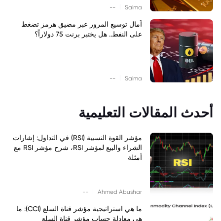
|
--
Salma
آمال توسيع المرور عبر مضيق هرمز تضغط
على النفط.. هل يختبر برنت 75 دولاراً؟
|
--
Salma
أحدث المقالات التعليمية
مؤشر القوة النسبية (RSI) في التداول: إشارات
الشراء والبيع لمؤشر RSI، شرح مؤشر RSI مع
أمثلة
|
--
Ahmed Abushar
ما هي استراتيجية مؤشر قناة السلع (CCI): ما
هي معادلة حساب مؤشر قناة السلع