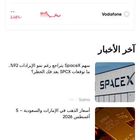
--
Vodafone
-2.48%
آخر الأخبار
سهم SpaceX يتراجع رغم نمو الإيرادات 92%..
ما توقعات SPCX بعد فك الحظر؟
|
--
Salma
أسعار الذهب في الإمارات والسعودية – 5
أغسطس 2026