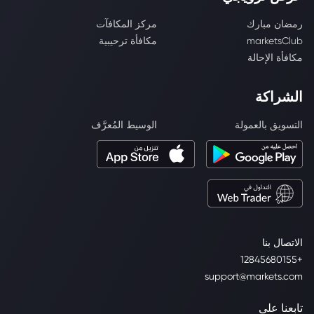
رمضان مبارك
مركز المكافآت
marketsClub
مكافأة ترحيبية
مكافأة الإحالة
الشراكة
التسويق بالعمولة
الوسيط المُعرَّف
الاتصال بنا
+12845680155
support@markets.com
تابعنا على