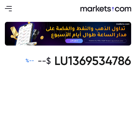
LU1369534786
--
$
%
--