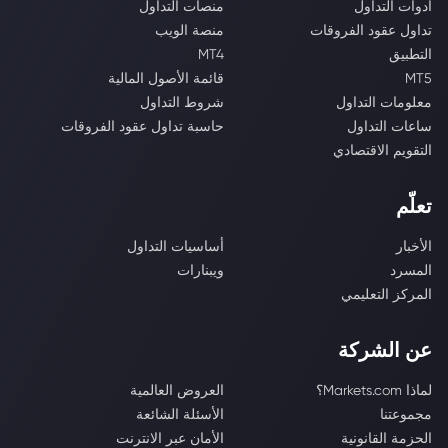
أدوات التداول
منصات التداول
تداول عقود الفروقات
منصة الويب
التطبيق
MT4
MT5
قائمة الأصول المالية
معلومات التداول
شروط التداول
ساعات التداول
حاسبة تداول عقود الفروقات
التقويم الاقتصادي
تعلّم
الأخبار
أساسيات التداول
المسرد
ويبنارات
المركز التعليمي
عن الشركة
لماذا Markets.com؟
العروض العالمية
مجموعتنا
الأسئلة الشائعة
الحزمة القانونية
الأمان عبر الانترنت