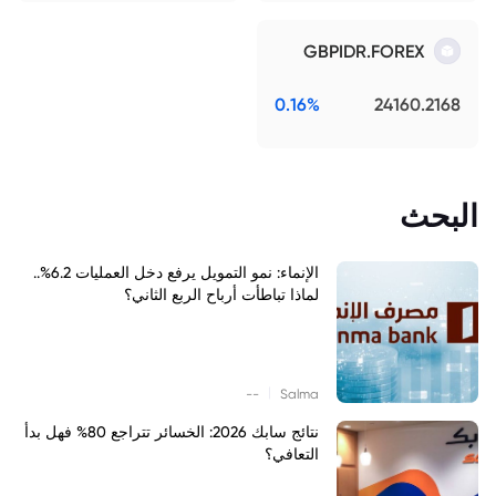
GBPIDR.FOREX
0.16%
24160.2168
البحث
الإنماء: نمو التمويل يرفع دخل العمليات 6.2%..
لماذا تباطأت أرباح الربع الثاني؟
|
--
Salma
نتائج سابك 2026: الخسائر تتراجع 80% فهل بدأ
التعافي؟