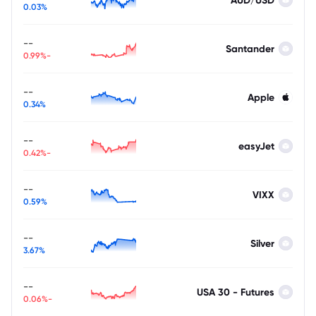
AUD/USD
0.03%
--
Santander
-0.99%
--
Apple
0.34%
--
easyJet
-0.42%
--
VIXX
0.59%
--
Silver
3.67%
--
USA 30 - Futures
-0.06%