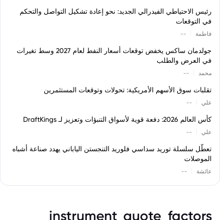
رئيس الاحتياطي الفيدرالي الجديد: نحو إعادة تشكيل التواصل والتحكم
في التوقعات
|
فاطمة
--
جولدمان ساكس يخفض توقعات أسعار النفط لعام 2027 وسط تغيرات
في العرض والطلب
|
محمد
--
تقلبات سوق الأسهم الأمريكية: تحولات وتوقعات المستثمرين
|
علي
--
كأس العالم 2026: دفعة قوية لأسواق التنبؤات وتعزيز لـ DraftKings
|
علي
--
تعطّل سلسلة توريد سداسي فلوريد التنجستن الياباني يهدد صناعة أشباه
الموصلات
|
عائشة
--
instrument_quote_factors