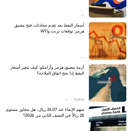
--
أسعار النفط بعد تقدم محادثات فتح مضيق
هرمز: توقعات برنت وWTI
--
أزمة مضيق هرمز وأرامكو: كيف تتغير أسعار
النفط إذا نجح اتفاق الملاحة؟
|
--
Salma
سهم الإنماء عند 24.07 ريال.. هل يتجاوز مستوى
25 ريالاً في النصف الثاني من 2026؟