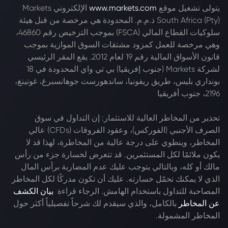
يتولى تشغيل موقع
www.markets.com
الإلكتروني Markets
South Africa (Pty) ذ.م.م. المحدودة هي مرخصة من قبل هيئة
سلوكيات القطاع المالي (FSCA) بموجب الترخيص رقم 46860،
وهي مرخصة للعمل كمزود مشتقات السوق الموازية بموجب
قانون الأسواق المالية رقم 19 لعام 2012. يقع المقر الرئيسي
لشركة Markets (جنوب إفريقيا) بي تي واي المحدودة في 18
بونداري بليس، طريق ريفونيا، ساندهورست جوهانسبرغ، غوتينغ،
2196، جنوب أفريقيا
تحذير من المخاطر العالية للاستثمار: إن التداول في سوق
الصرف الأجنبي (الفوركس)، وعقود الفروقات (CFDs) عالي
المخاطر، وينطوي على درجة عالية من المخاطرة، لهذا قد لا
يكون ملائمًا لكل المستثمرين. قد تتعرض لخسارة جزء من رأس
مالك أو كله، وبالتالي يتوجب عليك عدم المضاربة برأس المال
الذي لا يمكنك تحمّل خسارته. عليك أن تكون مدركًا لكل المخاطر
المصاحبة للتداول باستخدام الهامش. الرجاء قراءة
بيان الكشف
عن المخاطر
بالكامل، والذي سيقدم لك شرحاً تفصيلياً أكثر حول
المخاطر المشمولة.