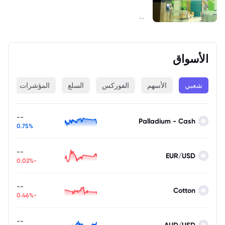
--
الأسواق
شعبي
الأسهم
الفوركس
السلع
المؤشرات
ا
--
Palladium - Cash
0.75%
--
EUR/USD
-0.02%
--
Cotton
-0.46%
--