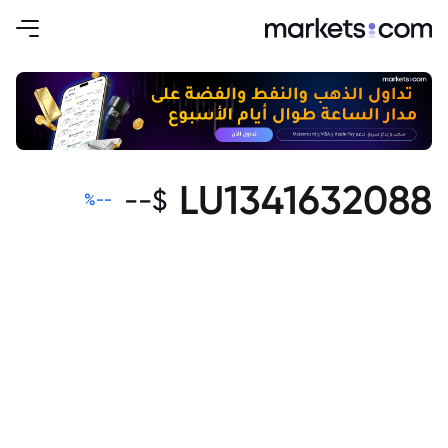
LU1341632088
--
$
%
--