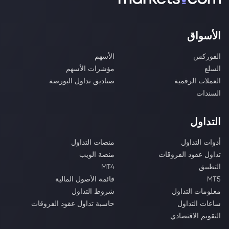
الأسواق
الفوركس
الأسهم
السلع
مؤشرات الأسهم
العملات الرقمية
صناديق تداول البورصة
السندات
التداول
أدوات التداول
منصات التداول
تداول عقود الفروقات
منصة الويب
التطبيق
MT4
MT5
قائمة الأصول المالية
معلومات التداول
شروط التداول
ساعات التداول
حاسبة تداول عقود الفروقات
التقويم الاقتصادي