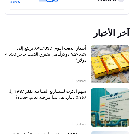
0.69%
آخر الأخبار
أسعار الذهب اليوم: XAU/USD يرتفع إلى
4,293.24 دولاراً.. هل يخترق الذهب حاجز 4,300
دولار؟
|
--
Salma
سهم الكوت للمشاريع الصناعية يقفز 9.87% إلى
0.857 دينار.. هل تبدأ مرحلة تعافٍ جديدة؟
|
--
Salma