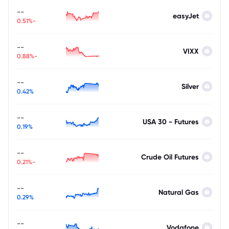
--
easyJet
-0.51%
--
VIXX
-0.88%
--
Silver
0.42%
--
USA 30 - Futures
0.19%
--
Crude Oil Futures
-0.21%
--
Natural Gas
0.29%
--
Vodafone