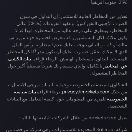
2196، جنوب أفريقيا
تحذير من المخاطر العالية للاستثمار: إن التداول في سوق
الصرف الأجنبي (الفوركس)، وعقود الفروقات (CFDs) عالي
المخاطر، وينطوي على درجة عالية من المخاطرة، لهذا قد لا
يكون ملائمًا لكل المستثمرين. قد تتعرض لخسارة جزء من رأس
مالك أو كله، وبالتالي يتوجب عليك عدم المضاربة برأس المال
الذي لا يمكنك تحمّل خسارته. عليك أن تكون مدركًا لكل المخاطر
المصاحبة للتداول باستخدام الهامش. الرجاء قراءة
بيان الكشف
عن المخاطر
بالكامل، والذي سيقدم لك شرحاً تفصيلياً أكثر حول
المخاطر المشمولة.
للشكاوى المتعلقة بالخصوصية وحماية البيانات، يرجى الاتصال بنا
من خلال
privacy@markets.com
. برجاء قراءة
بيان سياسة
الخصوصية
للمزيد من المعلومات حول كيفية التعامل مع البيانات
الشخصية.
تعمل markets.com من خلال الشركات التابعة لها التالية:
شركة Safecap المحدودة للاستثمارات، وهي شركة مرخصة من