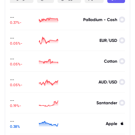
--
Palladium - Cash
-0.37%
--
EUR/USD
-0.05%
--
Cotton
-0.05%
--
AUD/USD
-0.05%
--
Santander
-0.19%
--
Apple
0.38%