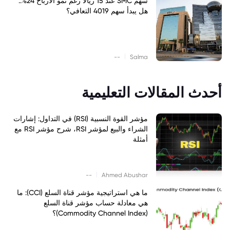
سهم SMC عند 15 ريالاً رغم نمو الأرباح 24%..
هل يبدأ سهم 4019 التعافي؟
|
--
Salma
أحدث المقالات التعليمية
مؤشر القوة النسبية (RSI) في التداول: إشارات
الشراء والبيع لمؤشر RSI، شرح مؤشر RSI مع
أمثلة
|
--
Ahmed Abushar
ما هي استراتيجية مؤشر قناة السلع (CCI): ما
هي معادلة حساب مؤشر قناة السلع
(Commodity Channel Index)؟