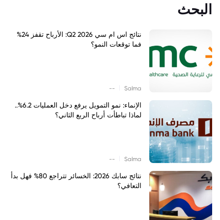
البحث
نتائج اس ام سي Q2 2026: الأرباح تقفز 24%
فما توقعات النمو؟
|
--
Salma
الإنماء: نمو التمويل يرفع دخل العمليات 6.2%..
لماذا تباطأت أرباح الربع الثاني؟
|
--
Salma
نتائج سابك 2026: الخسائر تتراجع 80% فهل بدأ
التعافي؟