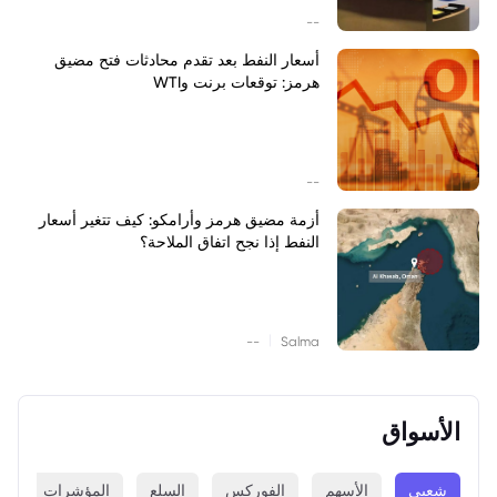
--
أسعار النفط بعد تقدم محادثات فتح مضيق
هرمز: توقعات برنت وWTI
--
أزمة مضيق هرمز وأرامكو: كيف تتغير أسعار
النفط إذا نجح اتفاق الملاحة؟
|
--
Salma
الأسواق
شعبي
الأسهم
الفوركس
السلع
المؤشرات
ا