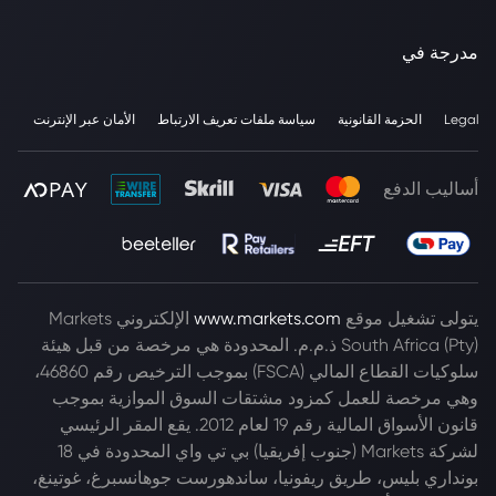
مدرجة في
Legal
الحزمة القانونية
سياسة ملفات تعريف الارتباط
الأمان عبر الإنترنت
أساليب الدفع
يتولى تشغيل موقع
www.markets.com
الإلكتروني Markets
South Africa (Pty) ذ.م.م. المحدودة هي مرخصة من قبل هيئة
سلوكيات القطاع المالي (FSCA) بموجب الترخيص رقم 46860،
وهي مرخصة للعمل كمزود مشتقات السوق الموازية بموجب
قانون الأسواق المالية رقم 19 لعام 2012. يقع المقر الرئيسي
لشركة Markets (جنوب إفريقيا) بي تي واي المحدودة في 18
بونداري بليس، طريق ريفونيا، ساندهورست جوهانسبرغ، غوتينغ،