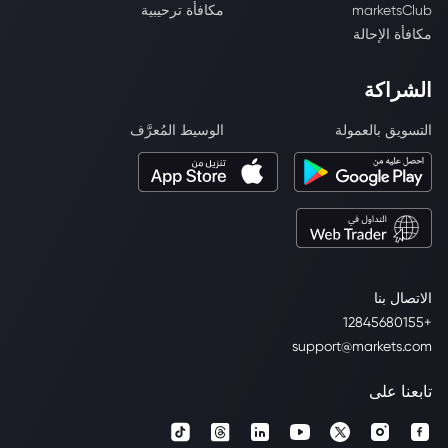
marketsClub
مكافأة ترحيبية
مكافأة الإحالة
الشراكة
التسويق بالعمولة
الوسيط المُعرَّف
الاتصال بنا
+12845680155
support@markets.com
تابعنا على