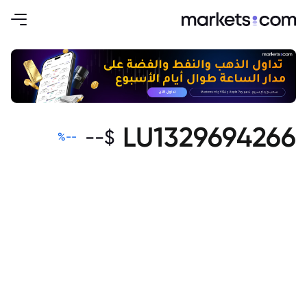
LU1329694266
--
$
%
--