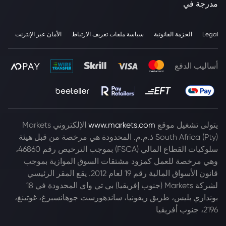
مدرجة في
Legal
الحزمة القانونية
سياسة ملفات تعريف الارتباط
الأمان عبر الإنترنت
أساليب الدفع
يتولى تشغيل موقع
www.markets.com
الإلكتروني Markets
South Africa (Pty) ذ.م.م. المحدودة هي مرخصة من قبل هيئة
سلوكيات القطاع المالي (FSCA) بموجب الترخيص رقم 46860،
وهي مرخصة للعمل كمزود مشتقات السوق الموازية بموجب
قانون الأسواق المالية رقم 19 لعام 2012. يقع المقر الرئيسي
لشركة Markets (جنوب إفريقيا) بي تي واي المحدودة في 18
بونداري بليس، طريق ريفونيا، ساندهورست جوهانسبرغ، غوتينغ،
2196، جنوب أفريقيا