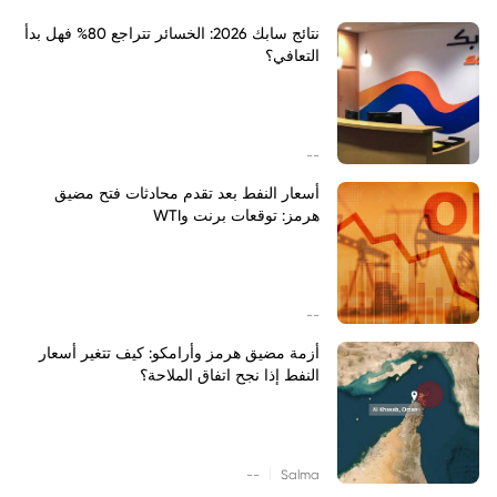
نتائج سابك 2026: الخسائر تتراجع 80% فهل بدأ
التعافي؟
--
أسعار النفط بعد تقدم محادثات فتح مضيق
هرمز: توقعات برنت وWTI
--
أزمة مضيق هرمز وأرامكو: كيف تتغير أسعار
النفط إذا نجح اتفاق الملاحة؟
|
--
Salma