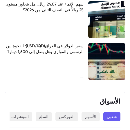
سهم الإنماء عند 24.07 ريال.. هل يتجاوز مستوى
25 ريالاً في النصف الثاني من 2026؟
--
سعر الدولار في العراق(USD/IQD): الفجوة بين
الرسمي والموازي وهل يصل إلى 1,600 دينار؟
--
الأسواق
شعبي
الأسهم
الفوركس
السلع
المؤشرات
ا