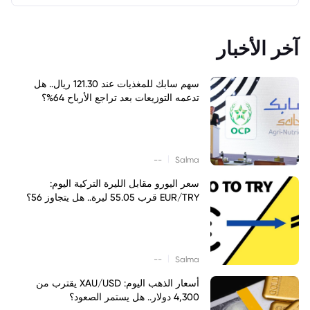
آخر الأخبار
سهم سابك للمغذيات عند 121.30 ريال.. هل
تدعمه التوزيعات بعد تراجع الأرباح 64%؟
|
--
Salma
سعر اليورو مقابل الليرة التركية اليوم:
EUR/TRY قرب 55.05 ليرة.. هل يتجاوز 56؟
|
--
Salma
أسعار الذهب اليوم: XAU/USD يقترب من
4,300 دولار.. هل يستمر الصعود؟