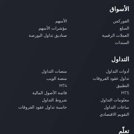
الأسواق
الفوركس
الأسهم
السلع
مؤشرات الأسهم
العملات الرقمية
صناديق تداول البورصة
السندات
التداول
أدوات التداول
منصات التداول
تداول عقود الفروقات
منصة الويب
التطبيق
MT4
MT5
قائمة الأصول المالية
معلومات التداول
شروط التداول
ساعات التداول
حاسبة تداول عقود الفروقات
التقويم الاقتصادي
تعلّم