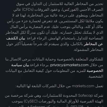
تحذير من المخاطر العالية للاستثمار: إن التداول في سوق
الصرف الأجنبي (الفوركس)، وعقود الفروقات (CFDs) عالي
المخاطر، وينطوي على درجة عالية من المخاطرة، لهذا قد لا
يكون ملائمًا لكل المستثمرين. قد تتعرض لخسارة جزء من رأس
مالك أو كله، وبالتالي يتوجب عليك عدم المضاربة برأس المال
الذي لا يمكنك تحمّل خسارته. عليك أن تكون مدركًا لكل المخاطر
المصاحبة للتداول باستخدام الهامش. الرجاء قراءة
بيان الكشف
عن المخاطر
بالكامل، والذي سيقدم لك شرحاً تفصيلياً أكثر حول
المخاطر المشمولة.
للشكاوى المتعلقة بالخصوصية وحماية البيانات، يرجى الاتصال بنا
من خلال
privacy@markets.com
. برجاء قراءة
بيان سياسة
الخصوصية
للمزيد من المعلومات حول كيفية التعامل مع البيانات
الشخصية.
تعمل markets.com من خلال الشركات التابعة لها التالية:
شركة Safecap المحدودة للاستثمارات، وهي شركة مرخصة من
الهيئة القبرصية للأوراق المالية والبورصات (CySEC) بموجب
ترخيص رقم 092/08. تأسست شركة Safecap في الجمهورية