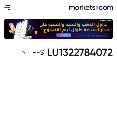
LU1322784072
--
$
%
--