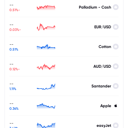
--
Palladium - Cash
-0.51%
--
EUR/USD
-0.03%
--
Cotton
0.51%
--
AUD/USD
-0.12%
--
Santander
1.11%
--
Apple
0.34%
--
easyJet