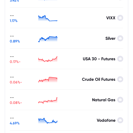
3.42%
--
VIXX
1.17%
--
Silver
0.89%
--
USA 30 - Futures
-0.17%
--
Crude Oil Futures
-0.06%
--
Natural Gas
-0.08%
--
Vodafone
4.69%