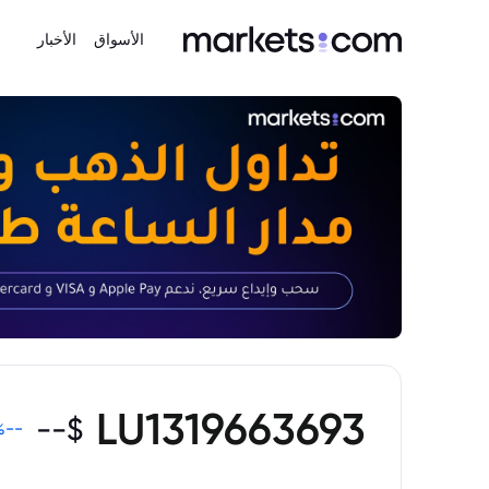
الأسواق
الأخبار
LU1319663693
--
$
%
--