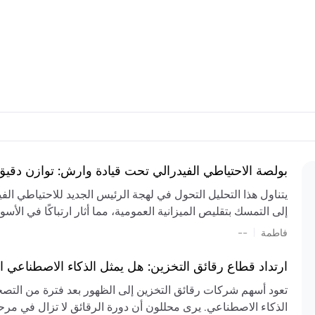
بولصة الاحتياطي الفيدرالي تحت قيادة وارش: توازن دقي
يتناول هذا التحليل التحول في لهجة الرئيس الجديد للاحتياطي ال
إلى التمسك بتقليص الميزانية العمومية، مما أثار ارتباكًا في الأس
المستمر، والعجز المالي الكبير، والتوترات الجيوسياسية في الش
|
فاطمة
--
الميزانية بشكل حاد. يتنبأ الخبراء بفترة ترقب للسياسة النقدية، 
وتجنب التدابير الاستفزازية التي قد تزعزع استقرار السوق.
ارتداد قطاع رقائق التخزين: هل يمثل الذكاء الاصطناعي ا
تعود أسهم شركات رقائق التخزين إلى الظهور بعد فترة من التص
الذكاء الاصطناعي. يرى محللون أن دورة الرقائق لا تزال في مرحل