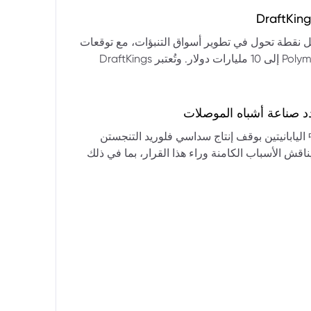
التكنولوجيا:** فقدت الأسهم التكنولوجية الكبرى قوتها الرائدة، وأصبحت حركاتها السعرية متقلبة. * **زيادة تقلب
المؤشرات:** بلغ تذبذب مؤشر S&P 500 مستويات قياسية، مما يشير إلى انخفاض كبير في استقرار السوق. * **عوامل
ديث من بيرنشتاين إلى أن كأس العالم 2026 قد تمثل نقطة تحول في تطوير أسواق التنبؤات، مع توقعات
وبيانات التوظيف، تضع المستثمرين في حالة صراع بين
بأن تصل حجم الرهانات الأمريكية في أسواق مثل Kalshi و Polymarket إلى 10 مليارات دولار. وتُعتبر DraftKings
داول القطاعات وتبادل الأنماط، مع تباعد آراء المستثمرين حول
 الحصرية باللغة الإسبانية، بالإضافة إلى توسعها في
يدرالي:** يترقب السوق قرارات مجلس الاحتياطي الفيدرالي ومؤتمراته
لاتجاه المستقبلي. * **تحذيرات محللي وول ستريت:** تصاعد التشاؤم بين محللي وول
د صناعة أشباه الموصلات
يستعرض هذا التحليل تداعيات قرار شركتي關東電化 و中央硝子 اليابانيتين بوقف إنتاج سداسي فلوريد التنجستن
يناقش الأسباب الكامنة وراء هذا القرار، بما في ذلك
ة الأمد في تأمين الإمدادات. كما يسلط الضوء على
المخاطر التي تواجه شركات الرقائق الكبرى مثل سامسونج، وSK Hynix، وTSMC، والحاجة الملحة لإيجاد بدائل. ويتطرق
لية، وآفاق إعادة هيكلة سلسلة التوريد العالمية نحو
كون طويلة الأمد ومكلفة.