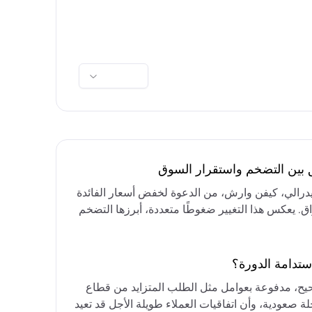
ق بين التضخم واستقرار السوق
فيدرالي، كيفن وارش، من الدعوة لخفض أسعار الفائدة
واق. يعكس هذا التغيير ضغوطًا متعددة، أبرزها التضخم
رق الأوسط، التي تقيد خيارات خفض الفائدة أو خفض
مع التركيز على الحفاظ على أسعار الفائدة مرتفعة
ستدامة الدورة؟
حيح، مدفوعة بعوامل مثل الطلب المتزايد من قطاع
ة صعودية، وأن اتفاقيات العملاء طويلة الأجل قد تعيد