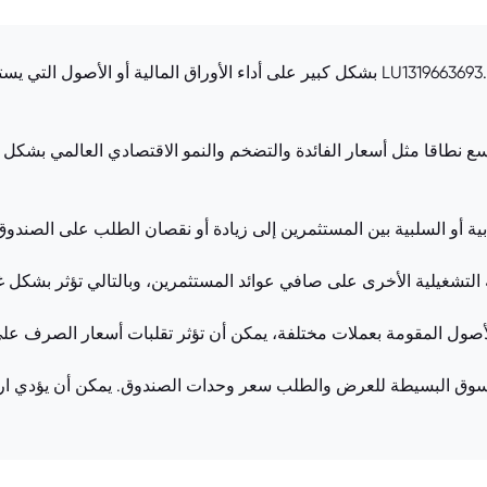
[أداء الأصول الأساسية]: يعتمد سعر صندوق LU1319663693.EUFUND بشكل كبير على أداء الأور
ع نطاقا مثل أسعار الفائدة والتضخم والنمو الاقتصادي العالمي بشكل 
بية أو السلبية بين المستثمرين إلى زيادة أو نقصان الطلب على الصندو
 التشغيلية الأخرى على صافي عوائد المستثمرين، وبالتالي تؤثر بشكل 
لأصول المقومة بعملات مختلفة، يمكن أن تؤثر تقلبات أسعار الصرف على
ق البسيطة للعرض والطلب سعر وحدات الصندوق. يمكن أن يؤدي ارتفاع