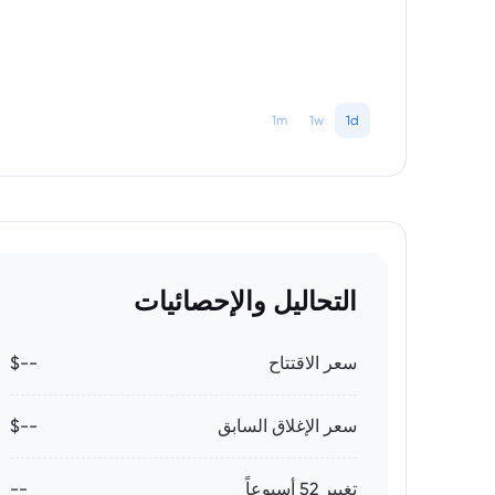
1m
1w
1d
التحاليل والإحصائيات
سعر الاقتتاح
--$
سعر الإغلاق السابق
--$
تغيير 52 أسبوعاً
--