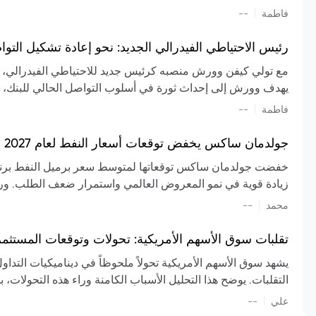
تشكيل تقييم الصناعة، مع توقعات بارتفاع مستمر في الأسعار عل
|
فاطمة
--
المعروض.
رئيس الاحتياطي الفيدرالي الجديد: نحو إعادة تشكيل التو
مع تولي كيفن وورش منصبه كرئيس جديد للاحتياطي الفيدرالي، تتجه
يهدف وورش إلى إحداث ثورة في أسلوب التواصل الحالي للبنك، مع
السياسة ويمنح البنك المركزي دوراً مبالغاً فيه. يسعى إلى إعاد
|
فاطمة
--
وتواترها، بهدف تقليل الاعتماد على إشارات السوق المسبقة وتعزيز
جولدمان ساكس يخفض توقعات أسعار النفط لعام 2027 وسط تغيرات في العرض والطلب
زيادة قوية في نمو المعروض العالمي واستمرار ضعف الطلب. ور
|
محمد
--
عام 2026. يشير التقرير أيضًا إلى أن تأثير اضطرابات الن
العالمية في الربع الثاني بلغت 
تقلبات سوق الأسهم الأمريكية: تحولات وتوقعات المستثم
سابقًا. من المتوقع عودة صادرات دول الخليج إلى طبيعتها بحل
يشهد سوق الأسهم الأمريكية تحولاً ملحوظاً في ديناميكيات التدا
عدم اليقين الجيوسياسي يمكن أن يؤدي إلى تقلبات سعرية حادة، 
التقلبات. يوضح هذا التحليل الأسباب الكامنة وراء هذه التحولات، ب
استمرار الاضطرابات، وسيناريوهات لانخفاض الأسعار في حال
|
علي
إضافي.
--