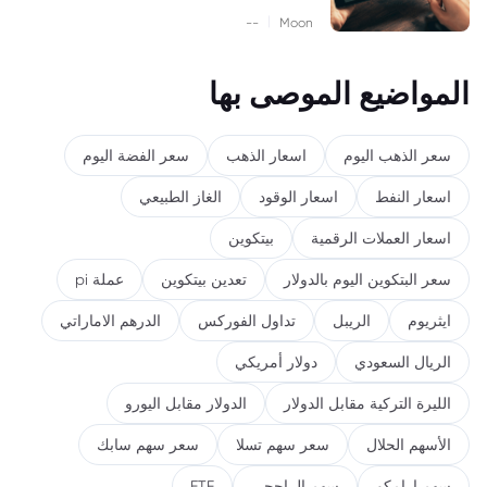
|
--
Moon
المواضيع الموصى بها
سعر الذهب اليوم
اسعار الذهب
سعر الفضة اليوم
اسعار النفط
اسعار الوقود
الغاز الطبيعي
اسعار العملات الرقمية
بيتكوين
سعر البتكوين اليوم بالدولار
تعدين بيتكوين
عملة pi
ايثريوم
الريبل
تداول الفوركس
الدرهم الاماراتي
الريال السعودي
دولار أمريكي
الليرة التركية مقابل الدولار
الدولار مقابل اليورو
الأسهم الحلال
سعر سهم تسلا
سعر سهم سابك
سهم ارامكو
سهم الراجحي
ETF