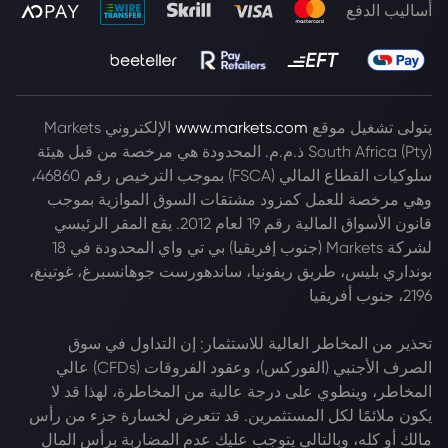
أساليب الدفع
يتولى تشغيل موقع
www.markets.com
الإلكتروني Markets
South Africa (Pty) ذ.م.م. المحدودة هي مرخصة من قبل هيئة
سلوكيات القطاع المالي (FSCA) بموجب الترخيص رقم 46860،
وهي مرخصة للعمل كمزود مشتقات السوق الموازية بموجب
قانون الأسواق المالية رقم 19 لعام 2012. يقع المقر الرئيسي
لشركة Markets (جنوب إفريقيا) بي تي واي المحدودة في 18
بونداري بليس، طريق ريفونيا، ساندهورست جوهانسبرغ، غوتينغ،
2196، جنوب أفريقيا
تحذير من المخاطر العالية للاستثمار: إن التداول في سوق
الصرف الأجنبي (الفوركس)، وعقود الفروقات (CFDs) عالي
المخاطر، وينطوي على درجة عالية من المخاطرة، لهذا قد لا
يكون ملائمًا لكل المستثمرين. قد تتعرض لخسارة جزء من رأس
مالك أو كله، وبالتالي يتوجب عليك عدم المضاربة برأس المال