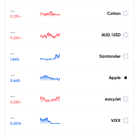
--
Cotton
-0.21%
--
AUD/USD
-0.24%
--
Santander
1.64%
--
Apple
0.64%
--
easyJet
-0.22%
--
VIXX
0.00%