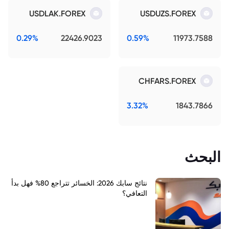
USDLAK.FOREX
USDUZS.FOREX
0.29%
22426.9023
0.59%
11973.7588
CHFARS.FOREX
3.32%
1843.7866
البحث
نتائج سابك 2026: الخسائر تتراجع 80% فهل بدأ
التعافي؟