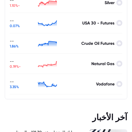
--
Silver
-1.10%
--
USA 30 - Futures
0.07%
--
Crude Oil Futures
1.86%
--
Natural Gas
-0.19%
--
Vodafone
3.35%
آخر الأخبار