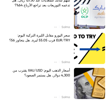
سهم سابك للمغذيات عند 121.30 ريال.. هل
تدعمه التوزيعات بعد تراجع الأرباح 64%؟
|
--
Salma
سعر اليورو مقابل الليرة التركية اليوم:
EUR/TRY قرب 55.05 ليرة.. هل يتجاوز 56؟
|
--
Salma
أسعار الذهب اليوم: XAU/USD يقترب من
4,300 دولار.. هل يستمر الصعود؟
|
--
Salma