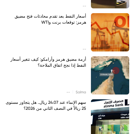
--
أسعار النفط بعد تقدم محادثات فتح مضيق
هرمز: توقعات برنت وWTI
--
أزمة مضيق هرمز وأرامكو: كيف تتغير أسعار
النفط إذا نجح اتفاق الملاحة؟
|
--
Salma
سهم الإنماء عند 24.07 ريال.. هل يتجاوز مستوى
25 ريالاً في النصف الثاني من 2026؟