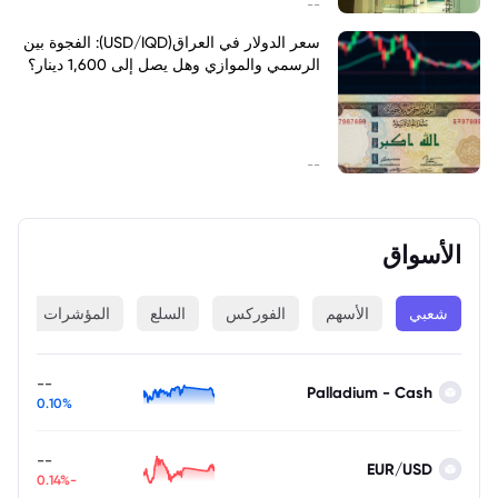
--
سعر الدولار في العراق(USD/IQD): الفجوة بين
الرسمي والموازي وهل يصل إلى 1,600 دينار؟
--
الأسواق
شعبي
الأسهم
الفوركس
السلع
المؤشرات
ا
--
Palladium - Cash
0.10%
--
EUR/USD
-0.14%