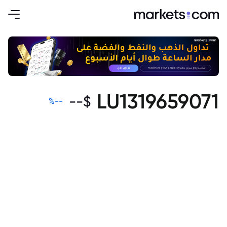
LU1319659071
--
$
%
--