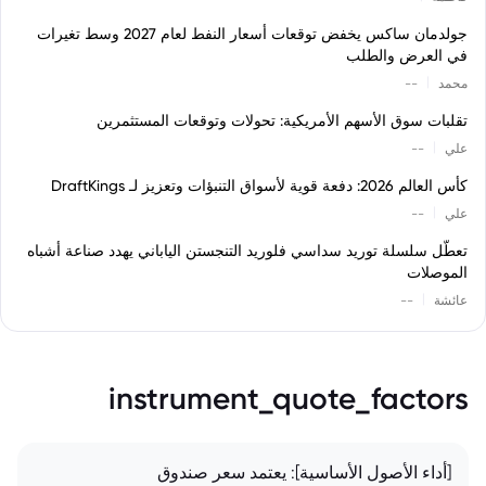
جولدمان ساكس يخفض توقعات أسعار النفط لعام 2027 وسط تغيرات
في العرض والطلب
|
محمد
--
تقلبات سوق الأسهم الأمريكية: تحولات وتوقعات المستثمرين
|
علي
--
كأس العالم 2026: دفعة قوية لأسواق التنبؤات وتعزيز لـ DraftKings
|
علي
--
تعطّل سلسلة توريد سداسي فلوريد التنجستن الياباني يهدد صناعة أشباه
الموصلات
|
عائشة
--
instrument_quote_factors
[أداء الأصول الأساسية]: يعتمد سعر صندوق