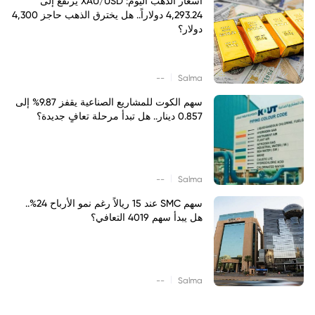
أسعار الذهب اليوم: XAU/USD يرتفع إلى
4,293.24 دولاراً.. هل يخترق الذهب حاجز 4,300
دولار؟
|
--
Salma
سهم الكوت للمشاريع الصناعية يقفز 9.87% إلى
0.857 دينار.. هل تبدأ مرحلة تعافٍ جديدة؟
|
--
Salma
سهم SMC عند 15 ريالاً رغم نمو الأرباح 24%..
هل يبدأ سهم 4019 التعافي؟
|
--
Salma