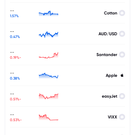
--
Cotton
1.57%
--
AUD/USD
0.47%
--
Santander
-0.19%
--
Apple
0.38%
--
easyJet
-0.51%
--
VIXX
-0.53%