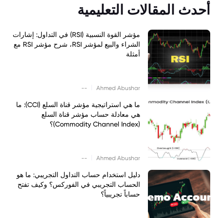
أحدث المقالات التعليمية
مؤشر القوة النسبية (RSI) في التداول: إشارات
الشراء والبيع لمؤشر RSI، شرح مؤشر RSI مع
أمثلة
|
--
Ahmed Abushar
ما هي استراتيجية مؤشر قناة السلع (CCI): ما
هي معادلة حساب مؤشر قناة السلع
(Commodity Channel Index)؟
|
--
Ahmed Abushar
دليل استخدام حساب التداول التجريبي: ما هو
الحساب التجريبي في الفوركس؟ وكيف تفتح
حساباً تجريبياً؟