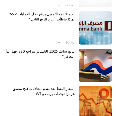
|
--
Salma
الإنماء: نمو التمويل يرفع دخل العمليات 6.2%..
لماذا تباطأت أرباح الربع الثاني؟
|
--
Salma
نتائج سابك 2026: الخسائر تتراجع 80% فهل بدأ
التعافي؟
--
أسعار النفط بعد تقدم محادثات فتح مضيق
هرمز: توقعات برنت وWTI