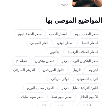
|
--
Moon
المواضيع الموصى بها
سعر الذهب اليوم
اسعار الذهب
سعر الفضة اليوم
اسعار النفط
اسعار الوقود
الغاز الطبيعي
اسعار العملات الرقمية
بيتكوين
سعر البتكوين اليوم بالدولار
تعدين بيتكوين
عملة pi
ايثريوم
الريبل
تداول الفوركس
الدرهم الاماراتي
الريال السعودي
دولار أمريكي
الليرة التركية مقابل الدولار
الدولار مقابل اليورو
الأسهم الحلال
سعر سهم تسلا
سعر سهم سابك
سهم ارامكو
سهم الراجحي
ETF