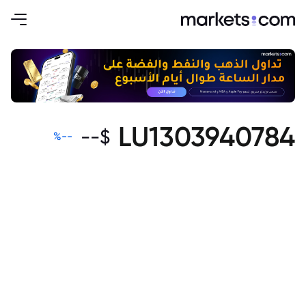
LU1303940784
--
$
%
--