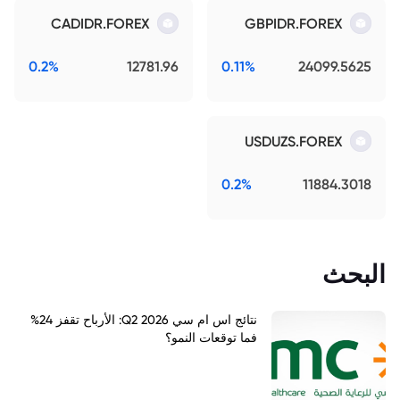
CADIDR.FOREX
GBPIDR.FOREX
0.2%
12781.96
0.11%
24099.5625
USDUZS.FOREX
0.2%
11884.3018
البحث
نتائج اس ام سي Q2 2026: الأرباح تقفز 24%
فما توقعات النمو؟