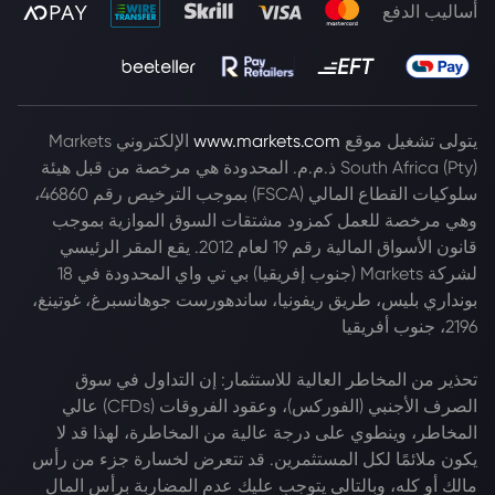
أساليب الدفع
يتولى تشغيل موقع
www.markets.com
الإلكتروني Markets
South Africa (Pty) ذ.م.م. المحدودة هي مرخصة من قبل هيئة
سلوكيات القطاع المالي (FSCA) بموجب الترخيص رقم 46860،
وهي مرخصة للعمل كمزود مشتقات السوق الموازية بموجب
قانون الأسواق المالية رقم 19 لعام 2012. يقع المقر الرئيسي
لشركة Markets (جنوب إفريقيا) بي تي واي المحدودة في 18
بونداري بليس، طريق ريفونيا، ساندهورست جوهانسبرغ، غوتينغ،
2196، جنوب أفريقيا
تحذير من المخاطر العالية للاستثمار: إن التداول في سوق
الصرف الأجنبي (الفوركس)، وعقود الفروقات (CFDs) عالي
المخاطر، وينطوي على درجة عالية من المخاطرة، لهذا قد لا
يكون ملائمًا لكل المستثمرين. قد تتعرض لخسارة جزء من رأس
مالك أو كله، وبالتالي يتوجب عليك عدم المضاربة برأس المال