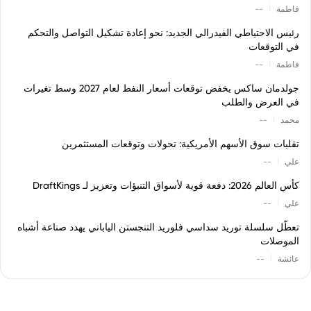
|
فاطمة
--
رئيس الاحتياطي الفيدرالي الجديد: نحو إعادة تشكيل التواصل والتحكم
في التوقعات
|
فاطمة
--
جولدمان ساكس يخفض توقعات أسعار النفط لعام 2027 وسط تغيرات
في العرض والطلب
|
محمد
--
تقلبات سوق الأسهم الأمريكية: تحولات وتوقعات المستثمرين
|
علي
--
كأس العالم 2026: دفعة قوية لأسواق التنبؤات وتعزيز لـ DraftKings
|
علي
--
تعطّل سلسلة توريد سداسي فلوريد التنجستن الياباني يهدد صناعة أشباه
الموصلات
|
عائشة
--