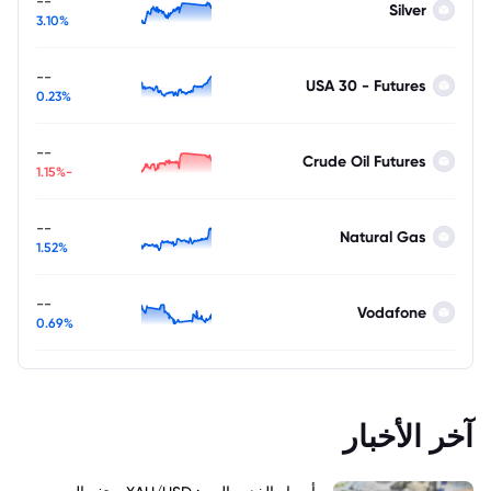
--
Silver
3.10%
--
USA 30 - Futures
0.23%
--
Crude Oil Futures
-1.15%
--
Natural Gas
1.52%
--
Vodafone
0.69%
آخر الأخبار