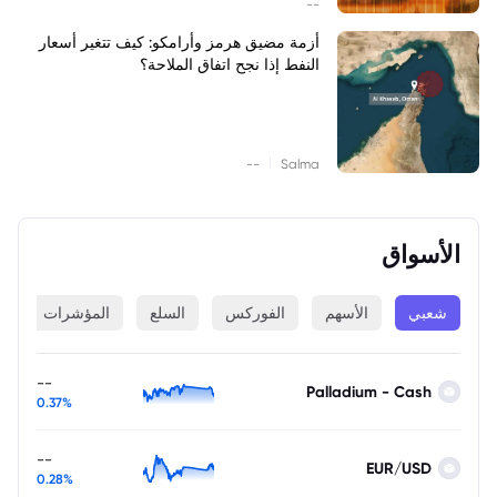
--
أزمة مضيق هرمز وأرامكو: كيف تتغير أسعار
النفط إذا نجح اتفاق الملاحة؟
|
--
Salma
الأسواق
شعبي
الأسهم
الفوركس
السلع
المؤشرات
ا
--
Palladium - Cash
0.37%
--
EUR/USD
0.28%