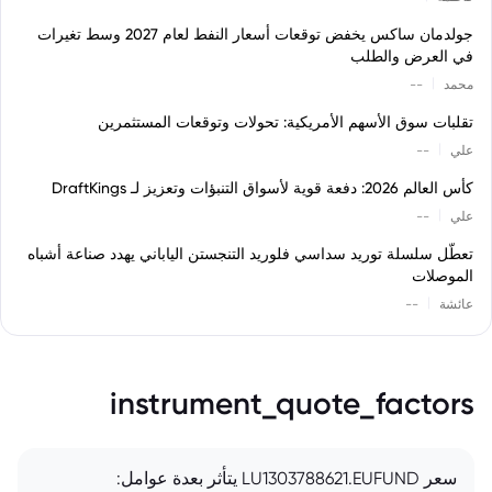
جولدمان ساكس يخفض توقعات أسعار النفط لعام 2027 وسط تغيرات
في العرض والطلب
|
محمد
--
تقلبات سوق الأسهم الأمريكية: تحولات وتوقعات المستثمرين
|
علي
--
كأس العالم 2026: دفعة قوية لأسواق التنبؤات وتعزيز لـ DraftKings
|
علي
--
تعطّل سلسلة توريد سداسي فلوريد التنجستن الياباني يهدد صناعة أشباه
الموصلات
|
عائشة
--
instrument_quote_factors
سعر LU1303788621.EUFUND يتأثر بعدة عوامل: