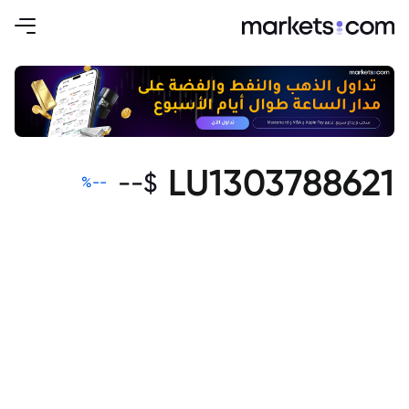
LU1303788621
--
$
%
--