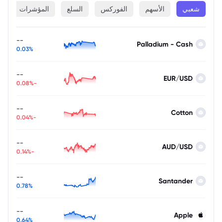
شعبي
الأسهم
الفوركس
السلع
المؤشرات
ا
--
Palladium - Cash
0.03%
--
EUR/USD
-0.08%
--
Cotton
-0.04%
--
AUD/USD
-0.14%
--
Santander
0.78%
--
Apple
0.64%