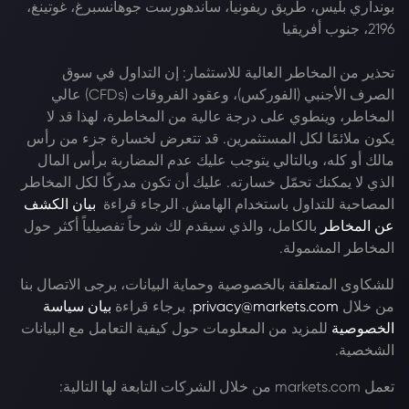
بونداري بليس، طريق ريفونيا، ساندهورست جوهانسبرغ، غوتينغ،
2196، جنوب أفريقيا
تحذير من المخاطر العالية للاستثمار: إن التداول في سوق
الصرف الأجنبي (الفوركس)، وعقود الفروقات (CFDs) عالي
المخاطر، وينطوي على درجة عالية من المخاطرة، لهذا قد لا
يكون ملائمًا لكل المستثمرين. قد تتعرض لخسارة جزء من رأس
مالك أو كله، وبالتالي يتوجب عليك عدم المضاربة برأس المال
الذي لا يمكنك تحمّل خسارته. عليك أن تكون مدركًا لكل المخاطر
المصاحبة للتداول باستخدام الهامش. الرجاء قراءة
بيان الكشف
عن المخاطر
بالكامل، والذي سيقدم لك شرحاً تفصيلياً أكثر حول
المخاطر المشمولة.
للشكاوى المتعلقة بالخصوصية وحماية البيانات، يرجى الاتصال بنا
من خلال
privacy@markets.com
. برجاء قراءة
بيان سياسة
الخصوصية
للمزيد من المعلومات حول كيفية التعامل مع البيانات
الشخصية.
تعمل markets.com من خلال الشركات التابعة لها التالية: