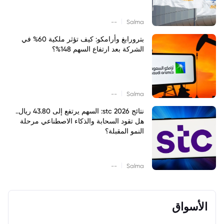
|
--
Salma
بترورابغ وأرامكو: كيف تؤثر ملكية 60% في
الشركة بعد ارتفاع السهم 148%؟
|
--
Salma
نتائج stc 2026: السهم يرتفع إلى 43.80 ريال..
هل تقود السحابة والذكاء الاصطناعي مرحلة
النمو المقبلة؟
|
--
Salma
الأسواق