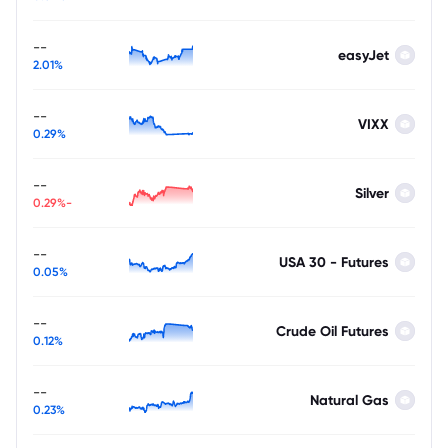
--
easyJet
2.01%
--
VIXX
0.29%
--
Silver
-0.29%
--
USA 30 - Futures
0.05%
--
Crude Oil Futures
0.12%
--
Natural Gas
0.23%