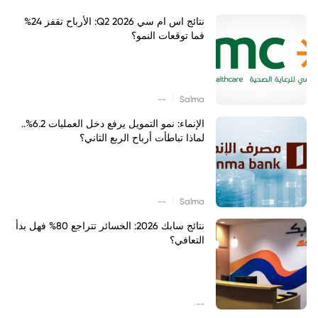
نتائج اس ام سي Q2 2026: الأرباح تقفز 24%
فما توقعات النمو؟
|
--
Salma
الإنماء: نمو التمويل يرفع دخل العمليات 6.2%..
لماذا تباطأت أرباح الربع الثاني؟
|
--
Salma
نتائج سابك 2026: الخسائر تتراجع 80% فهل بدأ
التعافي؟
--