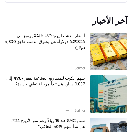
آخر الأخبار
أسعار الذهب اليوم: XAU/USD يرتفع إلى
4,293.24 دولاراً.. هل يخترق الذهب حاجز 4,300
دولار؟
|
--
Salma
سهم الكوت للمشاريع الصناعية يقفز 9.87% إلى
0.857 دينار.. هل تبدأ مرحلة تعافٍ جديدة؟
|
--
Salma
سهم SMC عند 15 ريالاً رغم نمو الأرباح 24%..
هل يبدأ سهم 4019 التعافي؟