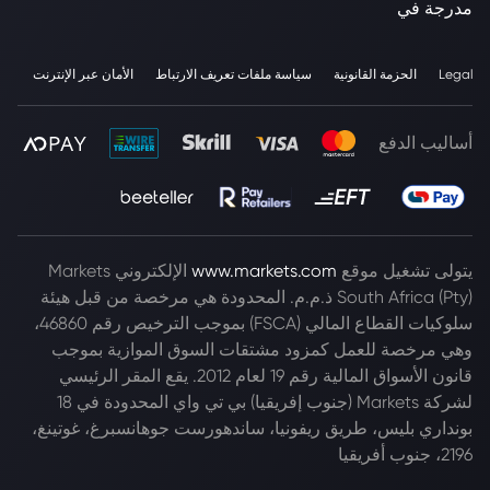
مدرجة في
Legal
الحزمة القانونية
سياسة ملفات تعريف الارتباط
الأمان عبر الإنترنت
أساليب الدفع
يتولى تشغيل موقع
www.markets.com
الإلكتروني Markets
South Africa (Pty) ذ.م.م. المحدودة هي مرخصة من قبل هيئة
سلوكيات القطاع المالي (FSCA) بموجب الترخيص رقم 46860،
وهي مرخصة للعمل كمزود مشتقات السوق الموازية بموجب
قانون الأسواق المالية رقم 19 لعام 2012. يقع المقر الرئيسي
لشركة Markets (جنوب إفريقيا) بي تي واي المحدودة في 18
بونداري بليس، طريق ريفونيا، ساندهورست جوهانسبرغ، غوتينغ،
2196، جنوب أفريقيا