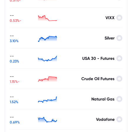
-0.51%
--
VIXX
-0.53%
--
Silver
3.10%
--
USA 30 - Futures
0.23%
--
Crude Oil Futures
-1.15%
--
Natural Gas
1.52%
--
Vodafone
0.69%