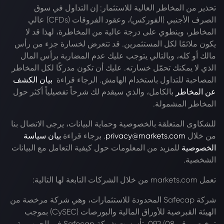
تحذير من المخاطر العالية للاستثمار: إن التداول في سوق
الصرف الأجنبي (الفوركس)، وعقود الفروقات (CFDs) عالي
المخاطر، وينطوي على درجة عالية من المخاطرة، لهذا قد لا
يكون ملائمًا لكل المستثمرين. قد تتعرض لخسارة جزء من رأس
مالك أو كله، وبالتالي يتوجب عليك عدم المضاربة برأس المال
الذي لا يمكنك تحمّل خسارته. عليك أن تكون مدركًا لكل المخاطر
المصاحبة للتداول باستخدام الهامش. الرجاء قراءة
بيان الكشف
عن المخاطر
بالكامل، والذي سيقدم لك شرحاً تفصيلياً أكثر حول
المخاطر المشمولة.
للشكاوى المتعلقة بالخصوصية وحماية البيانات، يرجى الاتصال بنا
من خلال
privacy@markets.com
. برجاء قراءة
بيان سياسة
الخصوصية
للمزيد من المعلومات حول كيفية التعامل مع البيانات
الشخصية.
تعمل markets.com من خلال الشركات التابعة لها التالية:
شركة Safecap المحدودة للاستثمارات، وهي شركة مرخصة من
الهيئة القبرصية للأوراق المالية والبورصات (CySEC) بموجب
ترخيص رقم 092/08. تأسست شركة Safecap في الجمهورية