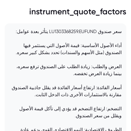
instrument_quote_factors
سعر صندوق LU1303368259.EUFUND يتأثر بعدة عوامل:
أداء الأصول الأساسية: قيمة الأصول التي يستثمر فيها
الصندوق (مثل الأسهم والسندات) تحدد بشكل كبير سعره.
العرض والطلب: زيادة الطلب على الصندوق ترفع سعره،
بينما زيادة العرض تخفضه.
أسعار الفائدة: ارتفاع أسعار الفائدة قد يقلل جاذبية الصندوق
مقارنة بالاستثمارات الأخرى ذات الدخل الثابت.
التضخم: ارتفاع التضخم قد يؤدي إلى تآكل قيمة الأصول
ويقلل من سعر الصندوق.
الظروف الاقتصادية: النمو الاقتصادي القوي يدعم عادة