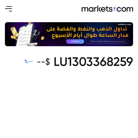
LU1303368259
--
$
%
--