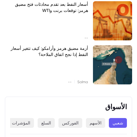
أسعار النفط بعد تقدم محادثات فتح مضيق
هرمز: توقعات برنت وWTI
--
أزمة مضيق هرمز وأرامكو: كيف تتغير أسعار
النفط إذا نجح اتفاق الملاحة؟
|
--
Salma
الأسواق
شعبي
الأسهم
الفوركس
السلع
المؤشرات
ا