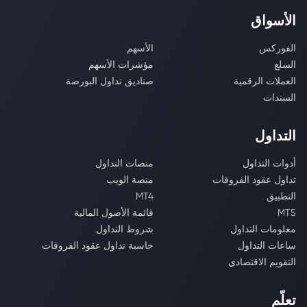
الأسواق
الفوركس
الأسهم
السلع
مؤشرات الأسهم
العملات الرقمية
صناديق تداول البورصة
السندات
التداول
أدوات التداول
منصات التداول
تداول عقود الفروقات
منصة الويب
التطبيق
MT4
MT5
قائمة الأصول المالية
معلومات التداول
شروط التداول
ساعات التداول
حاسبة تداول عقود الفروقات
التقويم الاقتصادي
تعلّم