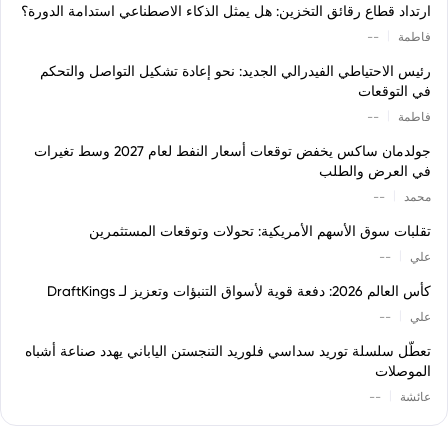
ارتداد قطاع رقائق التخزين: هل يمثل الذكاء الاصطناعي استدامة الدورة؟
|
فاطمة
--
رئيس الاحتياطي الفيدرالي الجديد: نحو إعادة تشكيل التواصل والتحكم
في التوقعات
|
فاطمة
--
جولدمان ساكس يخفض توقعات أسعار النفط لعام 2027 وسط تغيرات
في العرض والطلب
|
محمد
--
تقلبات سوق الأسهم الأمريكية: تحولات وتوقعات المستثمرين
|
علي
--
كأس العالم 2026: دفعة قوية لأسواق التنبؤات وتعزيز لـ DraftKings
|
علي
--
تعطّل سلسلة توريد سداسي فلوريد التنجستن الياباني يهدد صناعة أشباه
الموصلات
|
عائشة
--