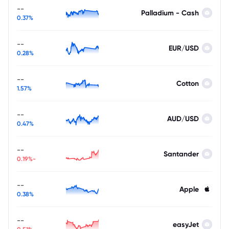
--
Palladium - Cash
0.37%
--
EUR/USD
0.28%
--
Cotton
1.57%
--
AUD/USD
0.47%
--
Santander
-0.19%
--
Apple
0.38%
--
easyJet