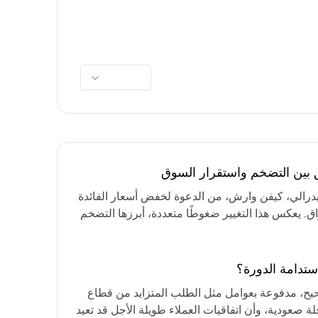
ق بين التضخم واستقرار السوق
فيدرالي، كيفن وارش، من الدعوة لخفض أسعار الفائدة
واق. يعكس هذا التغيير ضغوطًا متعددة، أبرزها التضخم
رق الأوسط، التي تقيد خيارات خفض الفائدة أو خفض
مع التركيز على الحفاظ على أسعار الفائدة مرتفعة
ستدامة الدورة؟
حيح، مدفوعة بعوامل مثل الطلب المتزايد من قطاع
ة صعودية، وأن اتفاقيات العملاء طويلة الأجل قد تعيد