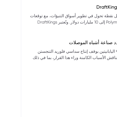
التكنولوجيا:** فقدت الأسهم التكنولوجية الكبرى قوتها الرائدة، وأصبحت حركاتها السعرية متقلبة. * **زيادة تقلب
المؤشرات:** بلغ تذبذب مؤشر S&P 500 مستويات قياسية، مما يشير إلى انخفاض كبير في استقرار السوق. * **عوامل
ديث من بيرنشتاين إلى أن كأس العالم 2026 قد تمثل نقطة تحول في تطوير أسواق التنبؤات، مع توقعات
وبيانات التوظيف، تضع المستثمرين في حالة صراع بين
بأن تصل حجم الرهانات الأمريكية في أسواق مثل Kalshi و Polymarket إلى 10 مليارات دولار. وتُعتبر DraftKings
داول القطاعات وتبادل الأنماط، مع تباعد آراء المستثمرين حول
 الحصرية باللغة الإسبانية، بالإضافة إلى توسعها في
يدرالي:** يترقب السوق قرارات مجلس الاحتياطي الفيدرالي ومؤتمراته
لاتجاه المستقبلي. * **تحذيرات محللي وول ستريت:** تصاعد التشاؤم بين محللي وول
د صناعة أشباه الموصلات
يستعرض هذا التحليل تداعيات قرار شركتي關東電化 و中央硝子 اليابانيتين بوقف إنتاج سداسي فلوريد التنجستن
يناقش الأسباب الكامنة وراء هذا القرار، بما في ذلك
ة الأمد في تأمين الإمدادات. كما يسلط الضوء على
المخاطر التي تواجه شركات الرقائق الكبرى مثل سامسونج، وSK Hynix، وTSMC، والحاجة الملحة لإيجاد بدائل. ويتطرق
لية، وآفاق إعادة هيكلة سلسلة التوريد العالمية نحو
كون طويلة الأمد ومكلفة.