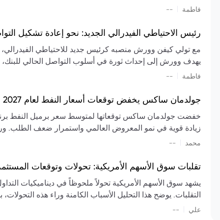
تشكيل تقييم الصناعة، مع توقعات بارتفاع مستمر في الأسعار عل
|
فاطمة
--
المعروض.
رئيس الاحتياطي الفيدرالي الجديد: نحو إعادة تشكيل التو
مع تولي كيفن وورش منصبه كرئيس جديد للاحتياطي الفيدرالي، تتجه
يهدف وورش إلى إحداث ثورة في أسلوب التواصل الحالي للبنك، مع
السياسة ويمنح البنك المركزي دوراً مبالغاً فيه. يسعى إلى إعاد
|
فاطمة
--
وتواترها، بهدف تقليل الاعتماد على إشارات السوق المسبقة وتعزيز
جولدمان ساكس يخفض توقعات أسعار النفط لعام 2027 وسط تغيرات في العرض والطلب
زيادة قوية في نمو المعروض العالمي واستمرار ضعف الطلب. ور
|
محمد
--
عام 2026. يشير التقرير أيضًا إلى أن تأثير اضطرابات الن
العالمية في الربع الثاني بلغت 
تقلبات سوق الأسهم الأمريكية: تحولات وتوقعات المستثم
سابقًا. من المتوقع عودة صادرات دول الخليج إلى طبيعتها بحل
يشهد سوق الأسهم الأمريكية تحولاً ملحوظاً في ديناميكيات التدا
عدم اليقين الجيوسياسي يمكن أن يؤدي إلى تقلبات سعرية حادة، 
التقلبات. يوضح هذا التحليل الأسباب الكامنة وراء هذه التحولات، ب
استمرار الاضطرابات، وسيناريوهات لانخفاض الأسعار في حال
|
علي
إضافي.
--