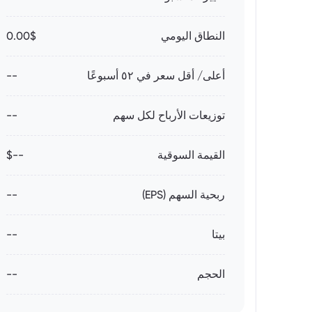
النطاق اليومي
0.00$
أعلى/ أقل سعر في ٥٢ أسبوعًا
--
توزيعات الأرباح لكل سهم
--
القيمة السوقية
--$
ربحية السهم (EPS)
--
بيتا
--
الحجم
--