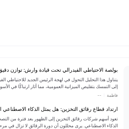
بولصة الاحتياطي الفيدرالي تحت قيادة وارش: توازن دقي
يتناول هذا التحليل التحول في لهجة الرئيس الجديد للاحتياطي ال
إلى التمسك بتقليص الميزانية العمومية، مما أثار ارتباكًا في الأس
المستمر، والعجز المالي الكبير، والتوترات الجيوسياسية في الش
|
فاطمة
--
الميزانية بشكل حاد. يتنبأ الخبراء بفترة ترقب للسياسة النقدية، 
وتجنب التدابير الاستفزازية التي قد تزعزع استقرار السوق.
ارتداد قطاع رقائق التخزين: هل يمثل الذكاء الاصطناعي ا
تعود أسهم شركات رقائق التخزين إلى الظهور بعد فترة من التص
الذكاء الاصطناعي. يرى محللون أن دورة الرقائق لا تزال في مرحل