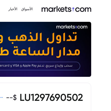
الأسواق
الأخبار
LU1297690502
--
$
--