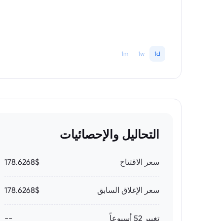
1m
1w
1d
التحاليل والإحصائيات
سعر الاقتتاح
178.6268$
سعر الإغلاق السابق
178.6268$
تغيير 52 أسبوعاً
--