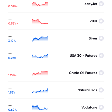
--
easyJet
-0.51%
--
VIXX
-0.53%
--
Silver
3.10%
--
USA 30 - Futures
0.23%
--
Crude Oil Futures
-1.15%
--
Natural Gas
1.52%
--
Vodafone
0.69%