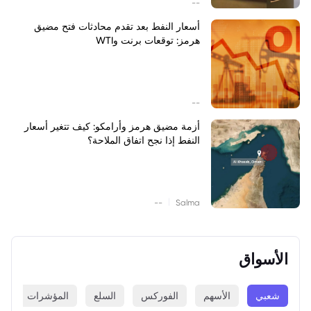
--
أسعار النفط بعد تقدم محادثات فتح مضيق
هرمز: توقعات برنت وWTI
--
أزمة مضيق هرمز وأرامكو: كيف تتغير أسعار
النفط إذا نجح اتفاق الملاحة؟
|
--
Salma
الأسواق
شعبي
الأسهم
الفوركس
السلع
المؤشرات
ا