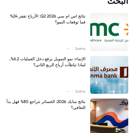
البحث
نتائج اس ام سي Q2 2026: الأرباح تقفز 24%
فما توقعات النمو؟
|
--
Salma
الإنماء: نمو التمويل يرفع دخل العمليات 6.2%..
لماذا تباطأت أرباح الربع الثاني؟
|
--
Salma
نتائج سابك 2026: الخسائر تتراجع 80% فهل بدأ
التعافي؟