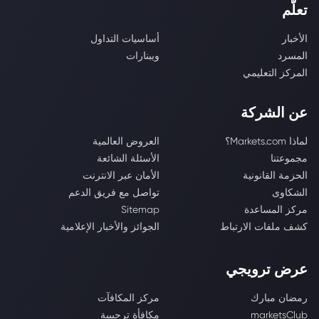
تعلّم
الأخبار
أساسيات التداول
المسرد
ويبنارات
المركز التعليمي
عن الشركة
لماذا Markets.com؟
العروض العالمية
مجموعتنا
الأسئلة الشائعة
الحزمة القانونية
الأمان عبر الانترنت
الشكاوى
تواصل مع فريق الدعم
مركز المساعدة
Sitemap
كشف ملفات الارتباط
الجوائز والأخبار الإعلامية
عرض ترويجي
رمضان مبارك
مركز المكافآت
marketsClub
مكافأة ترحيبية