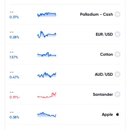
--
Palladium - Cash
0.37%
--
EUR/USD
0.28%
--
Cotton
1.57%
--
AUD/USD
0.47%
--
Santander
-0.19%
--
Apple
0.38%