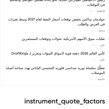
في التوقعات
|
فاطمة
--
جولدمان ساكس يخفض توقعات أسعار النفط لعام 2027 وسط تغيرات
في العرض والطلب
|
محمد
--
تقلبات سوق الأسهم الأمريكية: تحولات وتوقعات المستثمرين
|
علي
--
كأس العالم 2026: دفعة قوية لأسواق التنبؤات وتعزيز لـ DraftKings
|
علي
--
تعطّل سلسلة توريد سداسي فلوريد التنجستن الياباني يهدد صناعة أشباه
الموصلات
|
عائشة
--
instrument_quote_factors