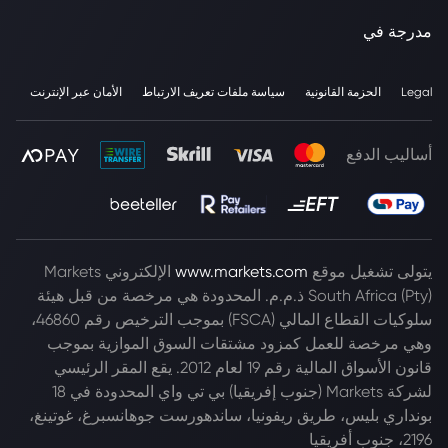
مدرجة في
Legal
الحزمة القانونية
سياسة ملفات تعريف الارتباط
الأمان عبر الإنترنت
أساليب الدفع
يتولى تشغيل موقع
www.markets.com
الإلكتروني Markets
South Africa (Pty) ذ.م.م. المحدودة هي مرخصة من قبل هيئة
سلوكيات القطاع المالي (FSCA) بموجب الترخيص رقم 46860،
وهي مرخصة للعمل كمزود مشتقات السوق الموازية بموجب
قانون الأسواق المالية رقم 19 لعام 2012. يقع المقر الرئيسي
لشركة Markets (جنوب إفريقيا) بي تي واي المحدودة في 18
بونداري بليس، طريق ريفونيا، ساندهورست جوهانسبرغ، غوتينغ،
2196، جنوب أفريقيا