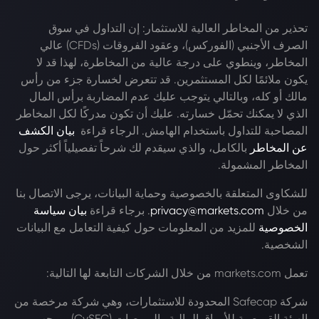
تحذير من المخاطر العالية للاستثمار: إن التداول في سوق
الصرف الأجنبي (الفوركس)، وعقود الفروقات (CFDs) عالي
المخاطر، وينطوي على درجة عالية من المخاطرة، لهذا قد لا
يكون ملائمًا لكل المستثمرين. قد تتعرض لخسارة جزء من رأس
مالك أو كله، وبالتالي يتوجب عليك عدم المضاربة برأس المال
الذي لا يمكنك تحمّل خسارته. عليك أن تكون مدركًا لكل المخاطر
المصاحبة للتداول باستخدام الهامش. الرجاء قراءة
بيان الكشف
عن المخاطر
بالكامل، والذي سيقدم لك شرحاً تفصيلياً أكثر حول
المخاطر المشمولة.
للشكاوى المتعلقة بالخصوصية وحماية البيانات، يرجى الاتصال بنا
من خلال
privacy@markets.com
. برجاء قراءة
بيان سياسة
الخصوصية
للمزيد من المعلومات حول كيفية التعامل مع البيانات
الشخصية.
تعمل markets.com من خلال الشركات التابعة لها التالية:
شركة Safecap المحدودة للاستثمارات، وهي شركة مرخصة من
الهيئة القبرصية للأوراق المالية والبورصات (CySEC) بموجب