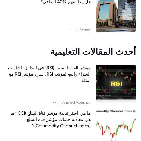
هل يبدأ سهم 4019 التعافي؟
|
--
Salma
أحدث المقالات التعليمية
مؤشر القوة النسبية (RSI) في التداول: إشارات
الشراء والبيع لمؤشر RSI، شرح مؤشر RSI مع
أمثلة
|
--
Ahmed Abushar
ما هي استراتيجية مؤشر قناة السلع (CCI): ما
هي معادلة حساب مؤشر قناة السلع
(Commodity Channel Index)؟