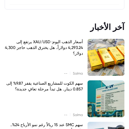
آخر الأخبار
أسعار الذهب اليوم: XAU/USD يرتفع إلى
4,293.24 دولاراً.. هل يخترق الذهب حاجز 4,300
دولار؟
|
--
Salma
سهم الكوت للمشاريع الصناعية يقفز 9.87% إلى
0.857 دينار.. هل تبدأ مرحلة تعافٍ جديدة؟
|
--
Salma
سهم SMC عند 15 ريالاً رغم نمو الأرباح 24%..