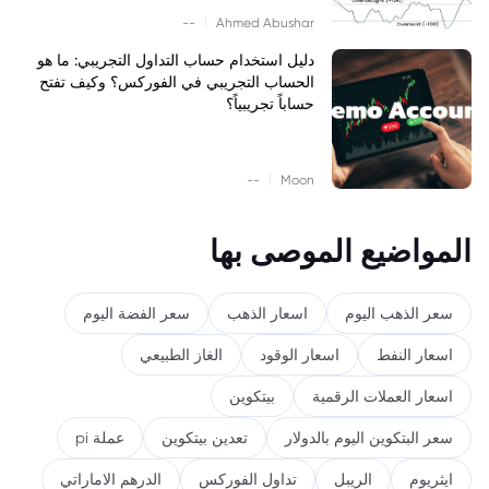
|
--
Ahmed Abushar
دليل استخدام حساب التداول التجريبي: ما هو
الحساب التجريبي في الفوركس؟ وكيف تفتح
حساباً تجريبياً؟
|
--
Moon
المواضيع الموصى بها
سعر الذهب اليوم
اسعار الذهب
سعر الفضة اليوم
اسعار النفط
اسعار الوقود
الغاز الطبيعي
اسعار العملات الرقمية
بيتكوين
سعر البتكوين اليوم بالدولار
تعدين بيتكوين
عملة pi
ايثريوم
الريبل
تداول الفوركس
الدرهم الاماراتي