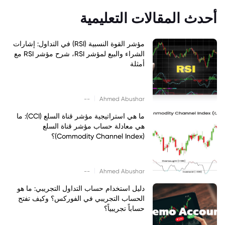
أحدث المقالات التعليمية
مؤشر القوة النسبية (RSI) في التداول: إشارات
الشراء والبيع لمؤشر RSI، شرح مؤشر RSI مع
أمثلة
|
--
Ahmed Abushar
ما هي استراتيجية مؤشر قناة السلع (CCI): ما
هي معادلة حساب مؤشر قناة السلع
(Commodity Channel Index)؟
|
--
Ahmed Abushar
دليل استخدام حساب التداول التجريبي: ما هو
الحساب التجريبي في الفوركس؟ وكيف تفتح
حساباً تجريبياً؟