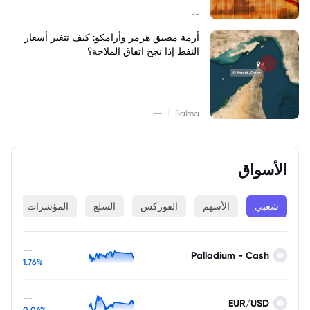
--
أزمة مضيق هرمز وأرامكو: كيف تتغير أسعار
النفط إذا نجح اتفاق الملاحة؟
|
--
Salma
الأسواق
شعبي
الأسهم
الفوركس
السلع
المؤشرات
ا
--
Palladium - Cash
1.76%
--
EUR/USD
0.04%