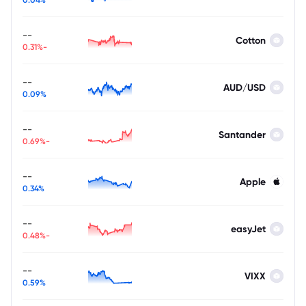
--
Cotton
-0.31%
--
AUD/USD
0.09%
--
Santander
-0.69%
--
Apple
0.34%
--
easyJet
-0.48%
--
VIXX
0.59%