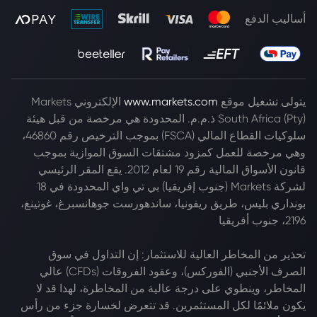
أساليب الدفع
يتولى تشغيل موقع
www.markets.com
الإلكتروني Markets
South Africa (Pty) ذ.م.م. المحدودة هي مرخصة من قبل هيئة
سلوكيات القطاع المالي (FSCA) بموجب الترخيص رقم 46860،
وهي مرخصة للعمل كمزود مشتقات السوق الموازية بموجب
قانون الأسواق المالية رقم 19 لعام 2012. يقع المقر الرئيسي
لشركة Markets (جنوب إفريقيا) بي تي واي المحدودة في 18
بونداري بليس، طريق ريفونيا، ساندهورست جوهانسبرغ، غوتينغ،
2196، جنوب أفريقيا
تحذير من المخاطر العالية للاستثمار: إن التداول في سوق
الصرف الأجنبي (الفوركس)، وعقود الفروقات (CFDs) عالي
المخاطر، وينطوي على درجة عالية من المخاطرة، لهذا قد لا
يكون ملائمًا لكل المستثمرين. قد تتعرض لخسارة جزء من رأس