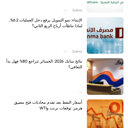
|
--
Salma
الإنماء: نمو التمويل يرفع دخل العمليات 6.2%..
لماذا تباطأت أرباح الربع الثاني؟
|
--
Salma
نتائج سابك 2026: الخسائر تتراجع 80% فهل بدأ
التعافي؟
--
أسعار النفط بعد تقدم محادثات فتح مضيق
هرمز: توقعات برنت وWTI