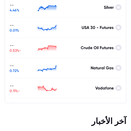
--
Silver
4.46%
--
USA 30 - Futures
0.01%
--
Crude Oil Futures
-0.53%
--
Natural Gas
0.72%
--
Vodafone
-0.11%
آخر الأخبار