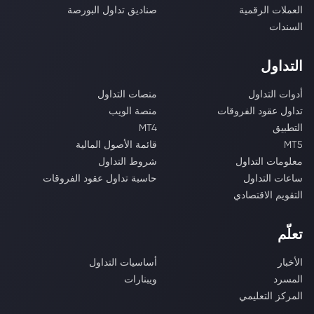
العملات الرقمية
صناديق تداول البورصة
السندات
التداول
أدوات التداول
منصات التداول
تداول عقود الفروقات
منصة الويب
التطبيق
MT4
MT5
قائمة الأصول المالية
معلومات التداول
شروط التداول
ساعات التداول
حاسبة تداول عقود الفروقات
التقويم الاقتصادي
تعلّم
الأخبار
أساسيات التداول
المسرد
ويبنارات
المركز التعليمي