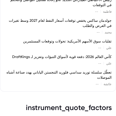
في التوقعات
|
فاطمة
--
جولدمان ساكس يخفض توقعات أسعار النفط لعام 2027 وسط تغيرات
في العرض والطلب
|
محمد
--
تقلبات سوق الأسهم الأمريكية: تحولات وتوقعات المستثمرين
|
علي
--
كأس العالم 2026: دفعة قوية لأسواق التنبؤات وتعزيز لـ DraftKings
|
علي
--
تعطّل سلسلة توريد سداسي فلوريد التنجستن الياباني يهدد صناعة أشباه
الموصلات
|
عائشة
--
instrument_quote_factors