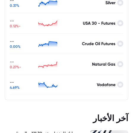
--
Silver
0.37%
--
USA 30 - Futures
-0.12%
--
Crude Oil Futures
0.00%
--
Natural Gas
-0.27%
--
Vodafone
4.69%
آخر الأخبار