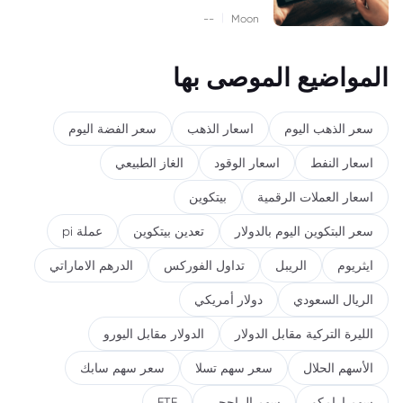
|
--
Moon
المواضيع الموصى بها
سعر الذهب اليوم
اسعار الذهب
سعر الفضة اليوم
اسعار النفط
اسعار الوقود
الغاز الطبيعي
اسعار العملات الرقمية
بيتكوين
سعر البتكوين اليوم بالدولار
تعدين بيتكوين
عملة pi
ايثريوم
الريبل
تداول الفوركس
الدرهم الاماراتي
الريال السعودي
دولار أمريكي
الليرة التركية مقابل الدولار
الدولار مقابل اليورو
الأسهم الحلال
سعر سهم تسلا
سعر سهم سابك
سهم ارامكو
سهم الراجحي
ETF