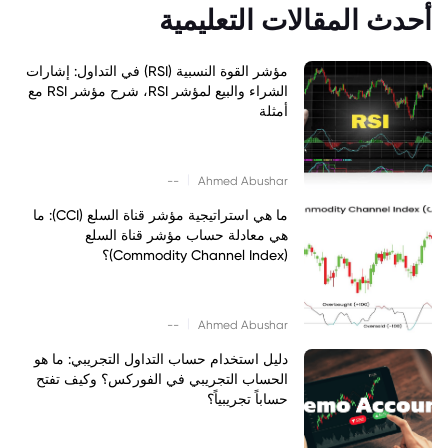
أحدث المقالات التعليمية
مؤشر القوة النسبية (RSI) في التداول: إشارات
الشراء والبيع لمؤشر RSI، شرح مؤشر RSI مع
أمثلة
|
--
Ahmed Abushar
ما هي استراتيجية مؤشر قناة السلع (CCI): ما
هي معادلة حساب مؤشر قناة السلع
(Commodity Channel Index)؟
|
--
Ahmed Abushar
دليل استخدام حساب التداول التجريبي: ما هو
الحساب التجريبي في الفوركس؟ وكيف تفتح
حساباً تجريبياً؟