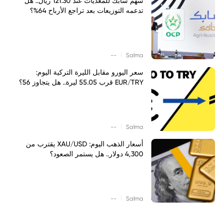
سهم سابك للمغذيات عند 121.30 ريال.. هل
تدعمه التوزيعات بعد تراجع الأرباح 64%؟
|
--
Salma
سعر اليورو مقابل الليرة التركية اليوم:
EUR/TRY قرب 55.05 ليرة.. هل يتجاوز 56؟
|
--
Salma
أسعار الذهب اليوم: XAU/USD يقترب من
4,300 دولار.. هل يستمر الصعود؟
|
--
Salma