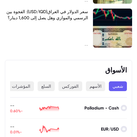
--
سعر الدولار في العراق(USD/IQD): الفجوة بين
الرسمي والموازي وهل يصل إلى 1,600 دينار؟
--
الأسواق
شعبي
الأسهم
الفوركس
السلع
المؤشرات
ا
--
Palladium - Cash
-0.60%
--
EUR/USD
-0.01%