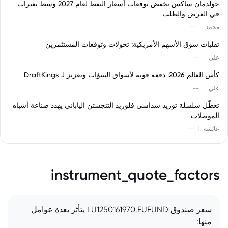
جولدمان ساكس يخفض توقعات أسعار النفط لعام 2027 وسط تغيرات
في العرض والطلب
|
محمد
--
تقلبات سوق الأسهم الأمريكية: تحولات وتوقعات المستثمرين
|
علي
--
كأس العالم 2026: دفعة قوية لأسواق التنبؤات وتعزيز لـ DraftKings
|
علي
--
تعطّل سلسلة توريد سداسي فلوريد التنجستن الياباني يهدد صناعة أشباه
الموصلات
|
عائشة
--
instrument_quote_factors
سعر صندوق LU1250161970.EUFUND يتأثر بعدة عوامل
منها: