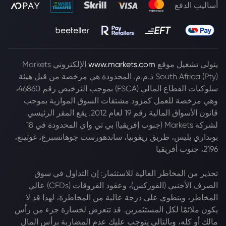
أساليب الدفع
يتولى تشغيل موقع
www.markets.com
الإلكتروني Markets
South Africa (Pty) ذ.م.م. المحدودة هي مرخصة من قبل هيئة
سلوكيات القطاع المالي (FSCA) بموجب الترخيص رقم 46860،
وهي مرخصة للعمل كمزود مشتقات السوق الموازية بموجب
قانون الأسواق المالية رقم 19 لعام 2012. يقع المقر الرئيسي
لشركة Markets (جنوب إفريقيا) بي تي واي المحدودة في 18
بونداري بليس، طريق ريفونيا، ساندهورست جوهانسبرغ، غوتينغ،
2196، جنوب أفريقيا
تحذير من المخاطر العالية للاستثمار: إن التداول في سوق
الصرف الأجنبي (الفوركس)، وعقود الفروقات (CFDs) عالي
المخاطر، وينطوي على درجة عالية من المخاطرة، لهذا قد لا
يكون ملائمًا لكل المستثمرين. قد تتعرض لخسارة جزء من رأس
مالك أو كله، وبالتالي يتوجب عليك عدم المضاربة برأس المال