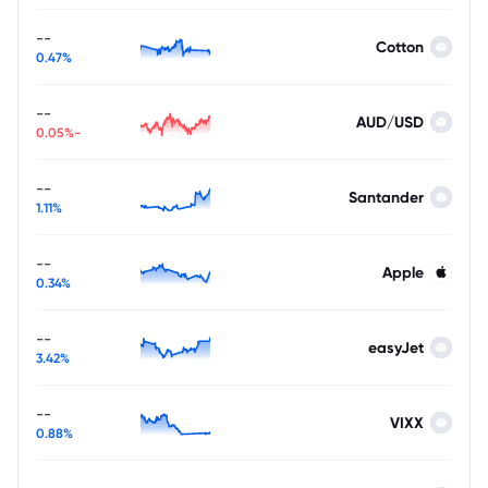
--
Cotton
0.47%
--
AUD/USD
-0.05%
--
Santander
1.11%
--
Apple
0.34%
--
easyJet
3.42%
--
VIXX
0.88%