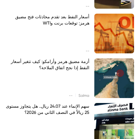
--
أسعار النفط بعد تقدم محادثات فتح مضيق
هرمز: توقعات برنت وWTI
--
أزمة مضيق هرمز وأرامكو: كيف تتغير أسعار
النفط إذا نجح اتفاق الملاحة؟
|
--
Salma
سهم الإنماء عند 24.07 ريال.. هل يتجاوز مستوى
25 ريالاً في النصف الثاني من 2026؟