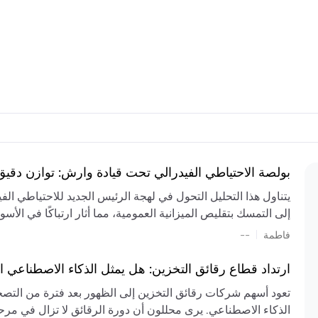
بولصة الاحتياطي الفيدرالي تحت قيادة وارش: توازن دقي
يتناول هذا التحليل التحول في لهجة الرئيس الجديد للاحتياطي ال
إلى التمسك بتقليص الميزانية العمومية، مما أثار ارتباكًا في الأس
المستمر، والعجز المالي الكبير، والتوترات الجيوسياسية في الش
|
فاطمة
--
الميزانية بشكل حاد. يتنبأ الخبراء بفترة ترقب للسياسة النقدية، 
وتجنب التدابير الاستفزازية التي قد تزعزع استقرار السوق.
ارتداد قطاع رقائق التخزين: هل يمثل الذكاء الاصطناعي ا
تعود أسهم شركات رقائق التخزين إلى الظهور بعد فترة من التص
الذكاء الاصطناعي. يرى محللون أن دورة الرقائق لا تزال في مرحل