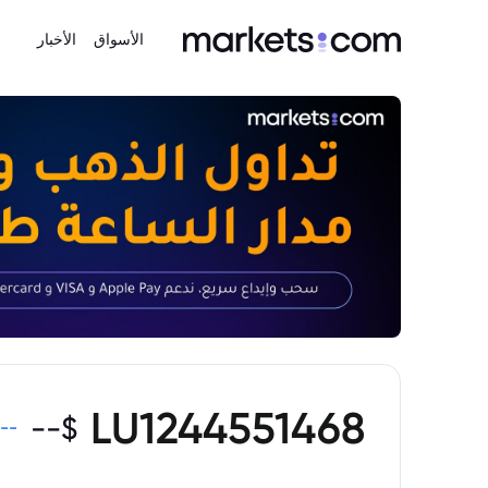
الأسواق
الأخبار
LU1244551468
--
$
--