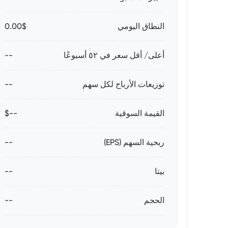
النطاق اليومي
0.00$
أعلى/ أقل سعر في ٥٢ أسبوعًا
--
توزيعات الأرباح لكل سهم
--
القيمة السوقية
--$
ربحية السهم (EPS)
--
بيتا
--
الحجم
--