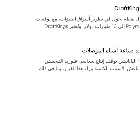
التكنولوجيا:** فقدت الأسهم التكنولوجية الكبرى قوتها الرائدة، وأصبحت حركاتها السعرية متقلبة. * **زيادة تقلب
المؤشرات:** بلغ تذبذب مؤشر S&P 500 مستويات قياسية، مما يشير إلى انخفاض كبير في استقرار السوق. * **عوامل
ديث من بيرنشتاين إلى أن كأس العالم 2026 قد تمثل نقطة تحول في تطوير أسواق التنبؤات، مع توقعات
وبيانات التوظيف، تضع المستثمرين في حالة صراع بين
بأن تصل حجم الرهانات الأمريكية في أسواق مثل Kalshi و Polymarket إلى 10 مليارات دولار. وتُعتبر DraftKings
داول القطاعات وتبادل الأنماط، مع تباعد آراء المستثمرين حول
 الحصرية باللغة الإسبانية، بالإضافة إلى توسعها في
يدرالي:** يترقب السوق قرارات مجلس الاحتياطي الفيدرالي ومؤتمراته
لاتجاه المستقبلي. * **تحذيرات محللي وول ستريت:** تصاعد التشاؤم بين محللي وول
د صناعة أشباه الموصلات
يستعرض هذا التحليل تداعيات قرار شركتي關東電化 و中央硝子 اليابانيتين بوقف إنتاج سداسي فلوريد التنجستن
يناقش الأسباب الكامنة وراء هذا القرار، بما في ذلك
ة الأمد في تأمين الإمدادات. كما يسلط الضوء على
المخاطر التي تواجه شركات الرقائق الكبرى مثل سامسونج، وSK Hynix، وTSMC، والحاجة الملحة لإيجاد بدائل. ويتطرق
لية، وآفاق إعادة هيكلة سلسلة التوريد العالمية نحو
كون طويلة الأمد ومكلفة.