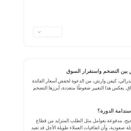
ق بين التضخم واستقرار السوق
فيدرالي، كيفن وارش، من الدعوة لخفض أسعار الفائدة
واق. يعكس هذا التغيير ضغوطًا متعددة، أبرزها التضخم
رق الأوسط، التي تقيد خيارات خفض الفائدة أو خفض
مع التركيز على الحفاظ على أسعار الفائدة مرتفعة
ستدامة الدورة؟
حيح، مدفوعة بعوامل مثل الطلب المتزايد من قطاع
ة صعودية، وأن اتفاقيات العملاء طويلة الأجل قد تعيد