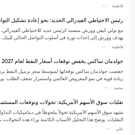
تشكيل تقييم الصناعة، مع توقعات بارتفاع مستمر في الأسعار عل
|
فاطمة
--
المعروض.
رئيس الاحتياطي الفيدرالي الجديد: نحو إعادة تشكيل التو
مع تولي كيفن وورش منصبه كرئيس جديد للاحتياطي الفيدرالي، تتجه
يهدف وورش إلى إحداث ثورة في أسلوب التواصل الحالي للبنك، مع
السياسة ويمنح البنك المركزي دوراً مبالغاً فيه. يسعى إلى إعاد
|
فاطمة
--
وتواترها، بهدف تقليل الاعتماد على إشارات السوق المسبقة وتعزيز
جولدمان ساكس يخفض توقعات أسعار النفط لعام 2027 وسط تغيرات في العرض والطلب
زيادة قوية في نمو المعروض العالمي واستمرار ضعف الطلب. ور
|
محمد
--
عام 2026. يشير التقرير أيضًا إلى أن تأثير اضطرابات الن
العالمية في الربع الثاني بلغت 
تقلبات سوق الأسهم الأمريكية: تحولات وتوقعات المستثم
سابقًا. من المتوقع عودة صادرات دول الخليج إلى طبيعتها بحل
يشهد سوق الأسهم الأمريكية تحولاً ملحوظاً في ديناميكيات التدا
عدم اليقين الجيوسياسي يمكن أن يؤدي إلى تقلبات سعرية حادة، 
التقلبات. يوضح هذا التحليل الأسباب الكامنة وراء هذه التحولات، ب
استمرار الاضطرابات، وسيناريوهات لانخفاض الأسعار في حال
|
علي
إضافي.
--