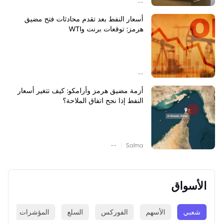
--
أسعار النفط بعد تقدم محادثات فتح مضيق
هرمز: توقعات برنت وWTI
--
أزمة مضيق هرمز وأرامكو: كيف تتغير أسعار
النفط إذا نجح اتفاق الملاحة؟
|
--
Salma
الأسواق
شعبي
الأسهم
الفوركس
السلع
المؤشرات
ا