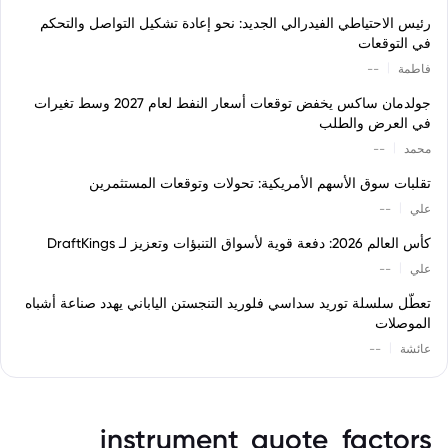
رئيس الاحتياطي الفيدرالي الجديد: نحو إعادة تشكيل التواصل والتحكم
في التوقعات
|
فاطمة
--
جولدمان ساكس يخفض توقعات أسعار النفط لعام 2027 وسط تغيرات
في العرض والطلب
|
محمد
--
تقلبات سوق الأسهم الأمريكية: تحولات وتوقعات المستثمرين
|
علي
--
كأس العالم 2026: دفعة قوية لأسواق التنبؤات وتعزيز لـ DraftKings
|
علي
--
تعطّل سلسلة توريد سداسي فلوريد التنجستن الياباني يهدد صناعة أشباه
الموصلات
|
عائشة
--
instrument_quote_factors