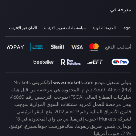
مدرجة في
Legal
الحزمة القانونية
سياسة ملفات تعريف الارتباط
الأمان عبر الإنترنت
أساليب الدفع
يتولى تشغيل موقع
www.markets.com
الإلكتروني Markets
South Africa (Pty) ذ.م.م. المحدودة هي مرخصة من قبل هيئة
سلوكيات القطاع المالي (FSCA) بموجب الترخيص رقم 46860،
وهي مرخصة للعمل كمزود مشتقات السوق الموازية بموجب
قانون الأسواق المالية رقم 19 لعام 2012. يقع المقر الرئيسي
لشركة Markets (جنوب إفريقيا) بي تي واي المحدودة في 18
بونداري بليس، طريق ريفونيا، ساندهورست جوهانسبرغ، غوتينغ،
2196، جنوب أفريقيا