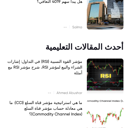
هل يبدأ سهم 4019 التعافي؟
|
--
Salma
أحدث المقالات التعليمية
مؤشر القوة النسبية (RSI) في التداول: إشارات
الشراء والبيع لمؤشر RSI، شرح مؤشر RSI مع
أمثلة
|
--
Ahmed Abushar
ما هي استراتيجية مؤشر قناة السلع (CCI): ما
هي معادلة حساب مؤشر قناة السلع
(Commodity Channel Index)؟