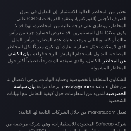
تحذير من المخاطر العالية للاستثمار: إن التداول في سوق
الصرف الأجنبي (الفوركس)، وعقود الفروقات (CFDs) عالي
المخاطر، وينطوي على درجة عالية من المخاطرة، لهذا قد لا
يكون ملائمًا لكل المستثمرين. قد تتعرض لخسارة جزء من رأس
مالك أو كله، وبالتالي يتوجب عليك عدم المضاربة برأس المال
الذي لا يمكنك تحمّل خسارته. عليك أن تكون مدركًا لكل المخاطر
المصاحبة للتداول باستخدام الهامش. الرجاء قراءة
بيان الكشف
عن المخاطر
بالكامل، والذي سيقدم لك شرحاً تفصيلياً أكثر حول
المخاطر المشمولة.
للشكاوى المتعلقة بالخصوصية وحماية البيانات، يرجى الاتصال بنا
من خلال
privacy@markets.com
. برجاء قراءة
بيان سياسة
الخصوصية
للمزيد من المعلومات حول كيفية التعامل مع البيانات
الشخصية.
تعمل markets.com من خلال الشركات التابعة لها التالية:
شركة Safecap المحدودة للاستثمارات، وهي شركة مرخصة من
الهيئة القبرصية للأوراق المالية والبورصات (CySEC) بموجب