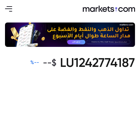
LU1242774187
--
$
%
--