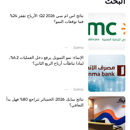
البحث
نتائج اس ام سي Q2 2026: الأرباح تقفز 24%
فما توقعات النمو؟
|
--
Salma
الإنماء: نمو التمويل يرفع دخل العمليات 6.2%..
لماذا تباطأت أرباح الربع الثاني؟
|
--
Salma
نتائج سابك 2026: الخسائر تتراجع 80% فهل بدأ
التعافي؟