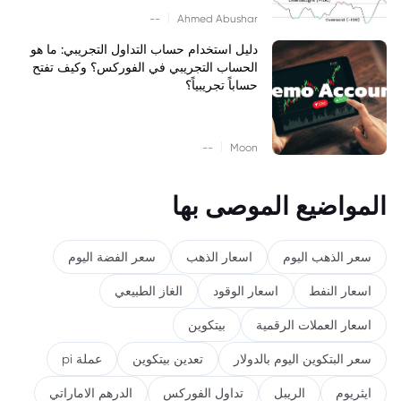
|
--
Ahmed Abushar
دليل استخدام حساب التداول التجريبي: ما هو
الحساب التجريبي في الفوركس؟ وكيف تفتح
حساباً تجريبياً؟
|
--
Moon
المواضيع الموصى بها
سعر الذهب اليوم
اسعار الذهب
سعر الفضة اليوم
اسعار النفط
اسعار الوقود
الغاز الطبيعي
اسعار العملات الرقمية
بيتكوين
سعر البتكوين اليوم بالدولار
تعدين بيتكوين
عملة pi
ايثريوم
الريبل
تداول الفوركس
الدرهم الاماراتي