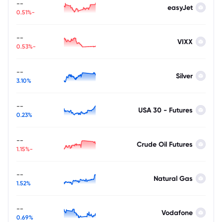
--
easyJet
-0.51%
--
VIXX
-0.53%
--
Silver
3.10%
--
USA 30 - Futures
0.23%
--
Crude Oil Futures
-1.15%
--
Natural Gas
1.52%
--
Vodafone
0.69%