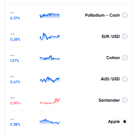
--
Palladium - Cash
0.37%
--
EUR/USD
0.28%
--
Cotton
1.57%
--
AUD/USD
0.47%
--
Santander
-0.19%
--
Apple
0.38%