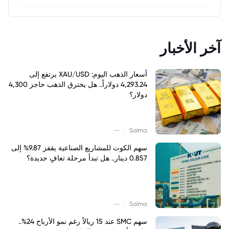
آخر الأخبار
أسعار الذهب اليوم: XAU/USD يرتفع إلى
4,293.24 دولاراً.. هل يخترق الذهب حاجز 4,300
دولار؟
|
--
Salma
سهم الكوت للمشاريع الصناعية يقفز 9.87% إلى
0.857 دينار.. هل تبدأ مرحلة تعافٍ جديدة؟
|
--
Salma
سهم SMC عند 15 ريالاً رغم نمو الأرباح 24%..