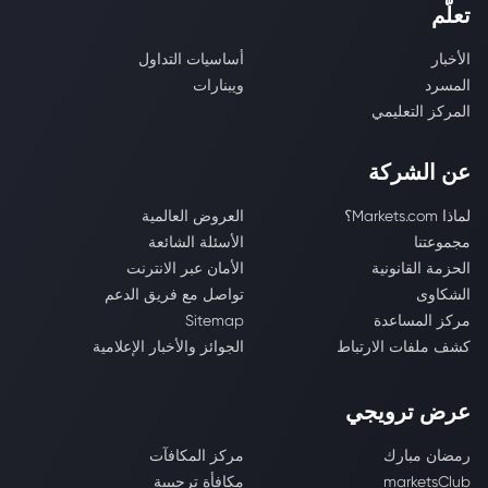
تعلّم
الأخبار
أساسيات التداول
المسرد
ويبنارات
المركز التعليمي
عن الشركة
لماذا Markets.com؟
العروض العالمية
مجموعتنا
الأسئلة الشائعة
الحزمة القانونية
الأمان عبر الانترنت
الشكاوى
تواصل مع فريق الدعم
مركز المساعدة
Sitemap
كشف ملفات الارتباط
الجوائز والأخبار الإعلامية
عرض ترويجي
رمضان مبارك
مركز المكافآت
marketsClub
مكافأة ترحيبية