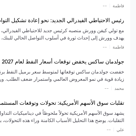
تشكيل تقييم الصناعة، مع توقعات بارتفاع مستمر في الأسعار عل
|
فاطمة
--
المعروض.
رئيس الاحتياطي الفيدرالي الجديد: نحو إعادة تشكيل التو
مع تولي كيفن وورش منصبه كرئيس جديد للاحتياطي الفيدرالي، تتجه
يهدف وورش إلى إحداث ثورة في أسلوب التواصل الحالي للبنك، مع
السياسة ويمنح البنك المركزي دوراً مبالغاً فيه. يسعى إلى إعاد
|
فاطمة
--
وتواترها، بهدف تقليل الاعتماد على إشارات السوق المسبقة وتعزيز
جولدمان ساكس يخفض توقعات أسعار النفط لعام 2027 وسط تغيرات في العرض والطلب
زيادة قوية في نمو المعروض العالمي واستمرار ضعف الطلب. ور
|
محمد
--
عام 2026. يشير التقرير أيضًا إلى أن تأثير اضطرابات الن
العالمية في الربع الثاني بلغت 
تقلبات سوق الأسهم الأمريكية: تحولات وتوقعات المستثم
سابقًا. من المتوقع عودة صادرات دول الخليج إلى طبيعتها بحل
يشهد سوق الأسهم الأمريكية تحولاً ملحوظاً في ديناميكيات التدا
عدم اليقين الجيوسياسي يمكن أن يؤدي إلى تقلبات سعرية حادة، 
التقلبات. يوضح هذا التحليل الأسباب الكامنة وراء هذه التحولات، ب
استمرار الاضطرابات، وسيناريوهات لانخفاض الأسعار في حال
|
علي
إضافي.
--