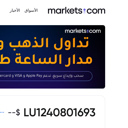
الأسواق
الأخبار
LU1240801693
--
$
--