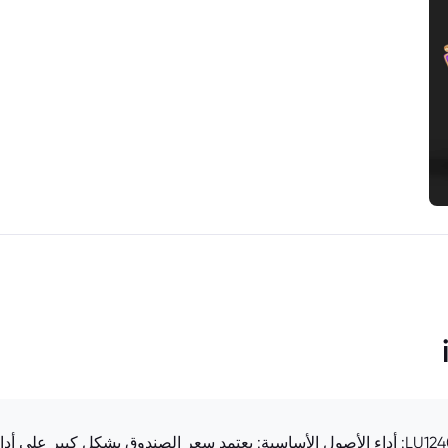
العوامل المؤثرة في سعر صندوق LU1240801693.EUFUND: أداء الأصول الأساسية: يعتمد سعر الصندوق