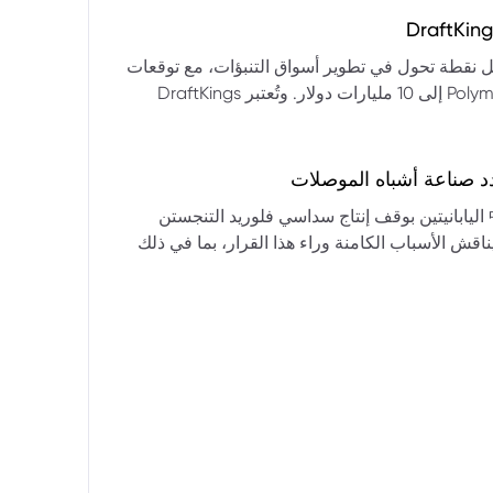
التكنولوجيا:** فقدت الأسهم التكنولوجية الكبرى قوتها الرائدة، وأصبحت حركاتها السعرية متقلبة. * **زيادة تقلب
المؤشرات:** بلغ تذبذب مؤشر S&P 500 مستويات قياسية، مما يشير إلى انخفاض كبير في استقرار السوق. * **عوامل
ديث من بيرنشتاين إلى أن كأس العالم 2026 قد تمثل نقطة تحول في تطوير أسواق التنبؤات، مع توقعات
وبيانات التوظيف، تضع المستثمرين في حالة صراع بين
بأن تصل حجم الرهانات الأمريكية في أسواق مثل Kalshi و Polymarket إلى 10 مليارات دولار. وتُعتبر DraftKings
داول القطاعات وتبادل الأنماط، مع تباعد آراء المستثمرين حول
 الحصرية باللغة الإسبانية، بالإضافة إلى توسعها في
يدرالي:** يترقب السوق قرارات مجلس الاحتياطي الفيدرالي ومؤتمراته
لاتجاه المستقبلي. * **تحذيرات محللي وول ستريت:** تصاعد التشاؤم بين محللي وول
د صناعة أشباه الموصلات
يستعرض هذا التحليل تداعيات قرار شركتي關東電化 و中央硝子 اليابانيتين بوقف إنتاج سداسي فلوريد التنجستن
يناقش الأسباب الكامنة وراء هذا القرار، بما في ذلك
ة الأمد في تأمين الإمدادات. كما يسلط الضوء على
المخاطر التي تواجه شركات الرقائق الكبرى مثل سامسونج، وSK Hynix، وTSMC، والحاجة الملحة لإيجاد بدائل. ويتطرق
لية، وآفاق إعادة هيكلة سلسلة التوريد العالمية نحو
كون طويلة الأمد ومكلفة.