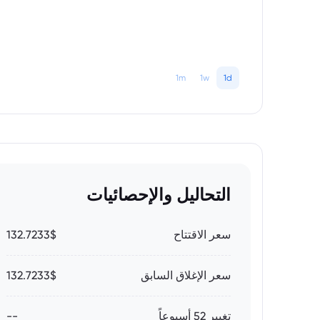
1m
1w
1d
التحاليل والإحصائيات
سعر الاقتتاح
132.7233$
سعر الإغلاق السابق
132.7233$
تغيير 52 أسبوعاً
--