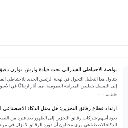
بولصة الاحتياطي الفيدرالي تحت قيادة وارش: توازن دقي
يتناول هذا التحليل التحول في لهجة الرئيس الجديد للاحتياطي ال
إلى التمسك بتقليص الميزانية العمومية، مما أثار ارتباكًا في الأس
المستمر، والعجز المالي الكبير، والتوترات الجيوسياسية في الش
|
فاطمة
--
الميزانية بشكل حاد. يتنبأ الخبراء بفترة ترقب للسياسة النقدية، 
وتجنب التدابير الاستفزازية التي قد تزعزع استقرار السوق.
ارتداد قطاع رقائق التخزين: هل يمثل الذكاء الاصطناعي ا
تعود أسهم شركات رقائق التخزين إلى الظهور بعد فترة من التص
الذكاء الاصطناعي. يرى محللون أن دورة الرقائق لا تزال في مرحل