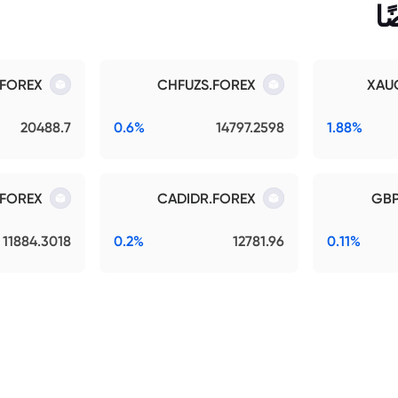
ا
FOREX
CHFUZS.FOREX
XAU
20488.7
0.6%
14797.2598
1.88%
.FOREX
CADIDR.FOREX
GBP
11884.3018
0.2%
12781.96
0.11%