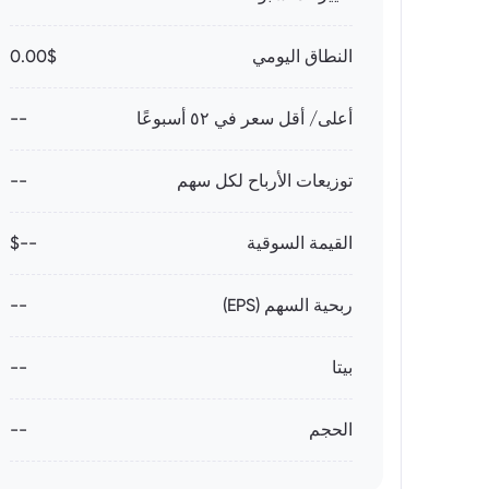
النطاق اليومي
0.00$
أعلى/ أقل سعر في ٥٢ أسبوعًا
--
توزيعات الأرباح لكل سهم
--
القيمة السوقية
--$
ربحية السهم (EPS)
--
بيتا
--
الحجم
--