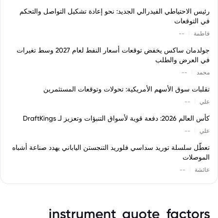
رئيس الاحتياطي الفيدرالي الجديد: نحو إعادة تشكيل التواصل والتحكم
في التوقعات
|
فاطمة
--
جولدمان ساكس يخفض توقعات أسعار النفط لعام 2027 وسط تغيرات
في العرض والطلب
|
محمد
--
تقلبات سوق الأسهم الأمريكية: تحولات وتوقعات المستثمرين
|
علي
--
كأس العالم 2026: دفعة قوية لأسواق التنبؤات وتعزيز لـ DraftKings
|
علي
--
تعطّل سلسلة توريد سداسي فلوريد التنجستن الياباني يهدد صناعة أشباه
الموصلات
|
عائشة
--
instrument_quote_factors