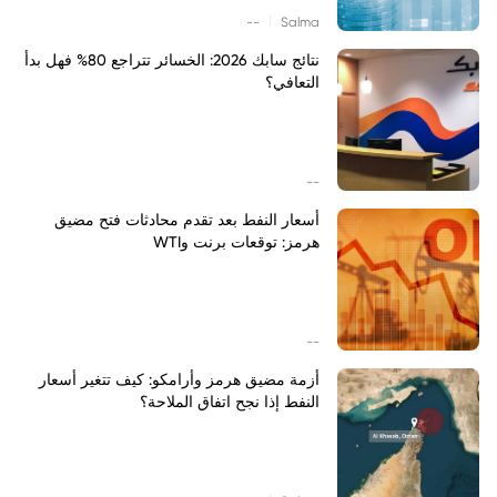
|
--
Salma
نتائج سابك 2026: الخسائر تتراجع 80% فهل بدأ
التعافي؟
--
أسعار النفط بعد تقدم محادثات فتح مضيق
هرمز: توقعات برنت وWTI
--
أزمة مضيق هرمز وأرامكو: كيف تتغير أسعار
النفط إذا نجح اتفاق الملاحة؟