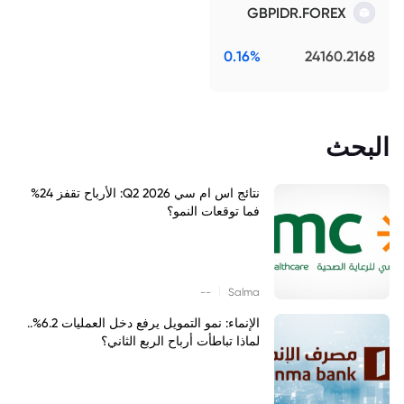
GBPIDR.FOREX
0.16%
24160.2168
البحث
نتائج اس ام سي Q2 2026: الأرباح تقفز 24%
فما توقعات النمو؟
|
--
Salma
الإنماء: نمو التمويل يرفع دخل العمليات 6.2%..
لماذا تباطأت أرباح الربع الثاني؟