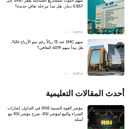
سهم الكوت للمشاريع الصناعية يقفز 9.87% إلى
0.857 دينار.. هل تبدأ مرحلة تعافٍ جديدة؟
|
--
Salma
سهم SMC عند 15 ريالاً رغم نمو الأرباح 24%..
هل يبدأ سهم 4019 التعافي؟
|
--
Salma
أحدث المقالات التعليمية
مؤشر القوة النسبية (RSI) في التداول: إشارات
الشراء والبيع لمؤشر RSI، شرح مؤشر RSI مع
أمثلة