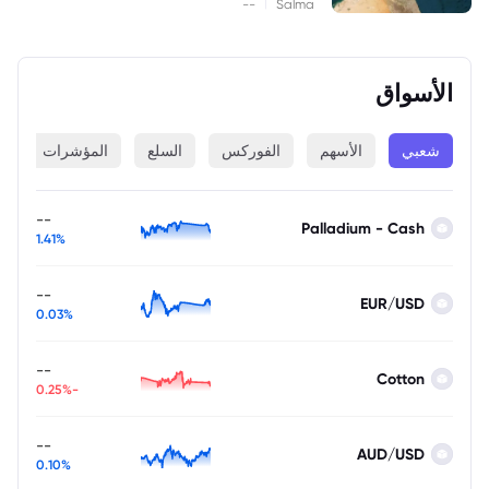
|
--
Salma
الأسواق
شعبي
الأسهم
الفوركس
السلع
المؤشرات
ا
--
Palladium - Cash
1.41%
--
EUR/USD
0.03%
--
Cotton
-0.25%
--
AUD/USD
0.10%