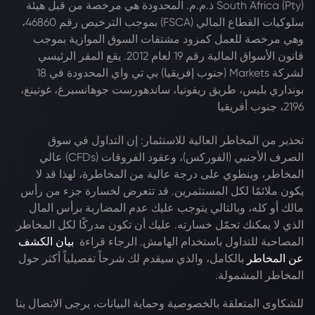
South Africa (Pty) ذ.م.م. المحدودة هي مرخصة من قبل هيئة
سلوكيات القطاع المالي (FSCA) بموجب الترخيص رقم 46860،
وهي مرخصة للعمل كمزود مشتقات السوق الموازية بموجب
قانون الأسواق المالية رقم 19 لعام 2012. يقع المقر الرئيسي
لشركة Markets (جنوب إفريقيا) بي تي واي المحدودة في 18
بونداري بليس، طريق ريفونيا، ساندهورست جوهانسبرغ، غوتينغ،
2196، جنوب أفريقيا
تحذير من المخاطر العالية للاستثمار: إن التداول في سوق
الصرف الأجنبي (الفوركس)، وعقود الفروقات (CFDs) عالي
المخاطر، وينطوي على درجة عالية من المخاطرة، لهذا قد لا
يكون ملائمًا لكل المستثمرين. قد تتعرض لخسارة جزء من رأس
مالك أو كله، وبالتالي يتوجب عليك عدم المضاربة برأس المال
الذي لا يمكنك تحمّل خسارته. عليك أن تكون مدركًا لكل المخاطر
المصاحبة للتداول باستخدام الهامش. الرجاء قراءة
بيان الكشف
عن المخاطر
بالكامل، والذي سيقدم لك شرحاً تفصيلياً أكثر حول
المخاطر المشمولة.
للشكاوى المتعلقة بالخصوصية وحماية البيانات، يرجى الاتصال بنا