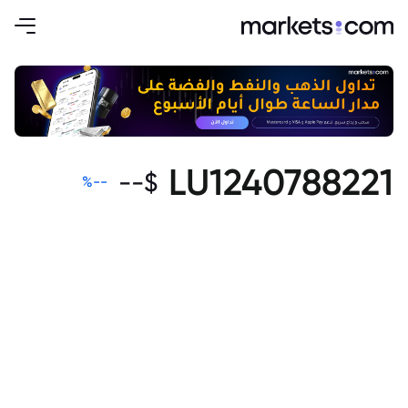
LU1240788221
--
$
%
--