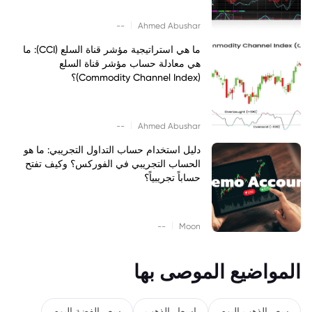
|
--
Ahmed Abushar
ما هي استراتيجية مؤشر قناة السلع (CCI): ما
هي معادلة حساب مؤشر قناة السلع
(Commodity Channel Index)؟
|
--
Ahmed Abushar
دليل استخدام حساب التداول التجريبي: ما هو
الحساب التجريبي في الفوركس؟ وكيف تفتح
حساباً تجريبياً؟
|
--
Moon
المواضيع الموصى بها
سعر الذهب اليوم
اسعار الذهب
سعر الفضة اليوم