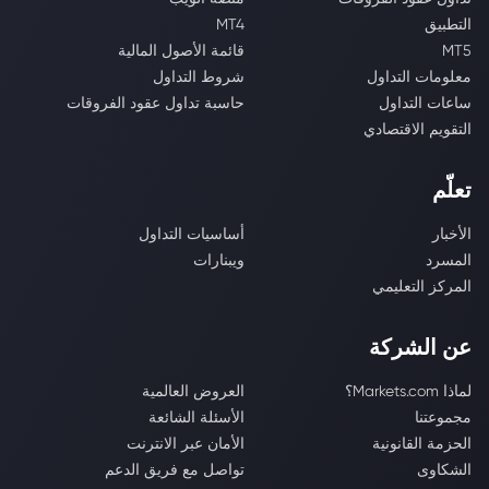
التطبيق
MT4
MT5
قائمة الأصول المالية
معلومات التداول
شروط التداول
ساعات التداول
حاسبة تداول عقود الفروقات
التقويم الاقتصادي
تعلّم
الأخبار
أساسيات التداول
المسرد
ويبنارات
المركز التعليمي
عن الشركة
لماذا Markets.com؟
العروض العالمية
مجموعتنا
الأسئلة الشائعة
الحزمة القانونية
الأمان عبر الانترنت
الشكاوى
تواصل مع فريق الدعم