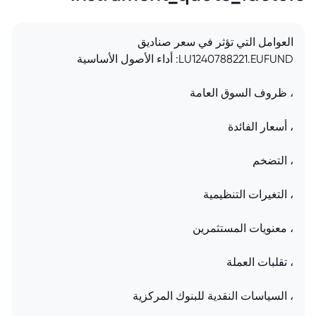
العوامل التي تؤثر في سعر صناديق
LU1240788221.EUFUND: أداء الأصول الأساسية
، ظروف السوق العامة
، أسعار الفائدة
، التضخم
، التغيرات التنظيمية
، معنويات المستثمرين
، تقلبات العملة
، السياسات النقدية للبنوك المركزية