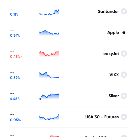
--
Santander
0.11%
--
Apple
0.34%
--
easyJet
-0.48%
--
VIXX
0.59%
--
Silver
4.46%
--
USA 30 - Futures
0.05%
--