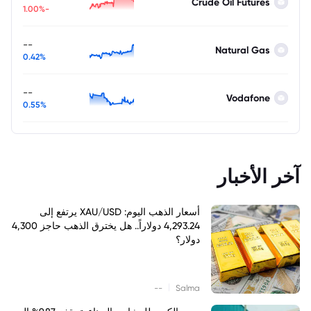
Crude Oil Futures
-1.00%
--
Natural Gas
0.42%
--
Vodafone
0.55%
آخر الأخبار
أسعار الذهب اليوم: XAU/USD يرتفع إلى
4,293.24 دولاراً.. هل يخترق الذهب حاجز 4,300
دولار؟
|
--
Salma