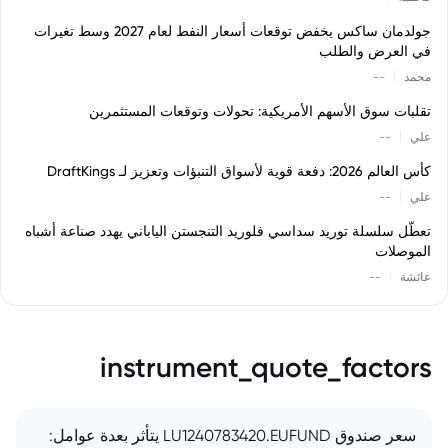
جولدمان ساكس يخفض توقعات أسعار النفط لعام 2027 وسط تغيرات
في العرض والطلب
|
محمد
--
تقلبات سوق الأسهم الأمريكية: تحولات وتوقعات المستثمرين
|
علي
--
كأس العالم 2026: دفعة قوية لأسواق التنبؤات وتعزيز لـ DraftKings
|
علي
--
تعطّل سلسلة توريد سداسي فلوريد التنجستن الياباني يهدد صناعة أشباه
الموصلات
|
عائشة
--
instrument_quote_factors
سعر صندوق LU1240783420.EUFUND يتأثر بعدة عوامل: