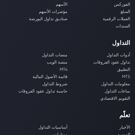
الفوركس
الأسهم
السلع
مؤشرات الأسهم
العملات الرقمية
صناديق تداول البورصة
السندات
التداول
أدوات التداول
منصات التداول
تداول عقود الفروقات
منصة الويب
التطبيق
MT4
MT5
قائمة الأصول المالية
معلومات التداول
شروط التداول
ساعات التداول
حاسبة تداول عقود الفروقات
التقويم الاقتصادي
تعلّم
الأخبار
أساسيات التداول
المسرد
ويبنارات