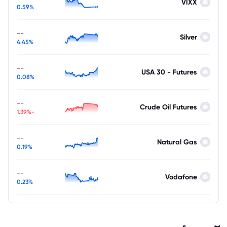
VIXX
0.59%
--
Silver
4.45%
--
USA 30 - Futures
0.08%
--
Crude Oil Futures
-1.39%
--
Natural Gas
0.19%
--
Vodafone
0.23%