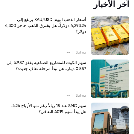
آخر الأخبار
أسعار الذهب اليوم: XAU/USD يرتفع إلى
4,293.24 دولاراً.. هل يخترق الذهب حاجز 4,300
دولار؟
|
--
Salma
سهم الكوت للمشاريع الصناعية يقفز 9.87% إلى
0.857 دينار.. هل تبدأ مرحلة تعافٍ جديدة؟
|
--
Salma
سهم SMC عند 15 ريالاً رغم نمو الأرباح 24%..
هل يبدأ سهم 4019 التعافي؟