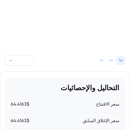
1m
1w
1d
التحاليل والإحصائيات
سعر الاقتتاح
64.4163$
سعر الإغلاق السابق
64.4163$