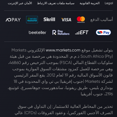
Legal
الحزمة القانونية
سياسة ملفات تعريف الارتباط
الأمان عبر الإنترنت
أساليب الدفع
يتولى تشغيل موقع
www.markets.com
الإلكتروني Markets
South Africa (Pty) ذ.م.م. المحدودة هي مرخصة من قبل هيئة
سلوكيات القطاع المالي (FSCA) بموجب الترخيص رقم 46860،
وهي مرخصة للعمل كمزود مشتقات السوق الموازية بموجب
قانون الأسواق المالية رقم 19 لعام 2012. يقع المقر الرئيسي
لشركة Markets (جنوب إفريقيا) بي تي واي المحدودة في 18
بونداري بليس، طريق ريفونيا، ساندهورست جوهانسبرغ، غوتينغ،
2196، جنوب أفريقيا
تحذير من المخاطر العالية للاستثمار: إن التداول في سوق
الصرف الأجنبي (الفوركس)، وعقود الفروقات (CFDs) عالي