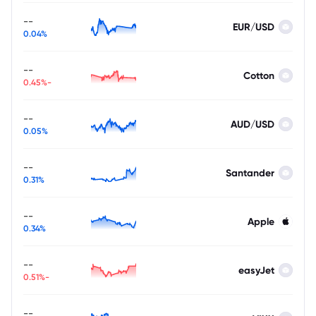
--
EUR/USD
0.04%
--
Cotton
-0.45%
--
AUD/USD
0.05%
--
Santander
0.31%
--
Apple
0.34%
--
easyJet
-0.51%
--