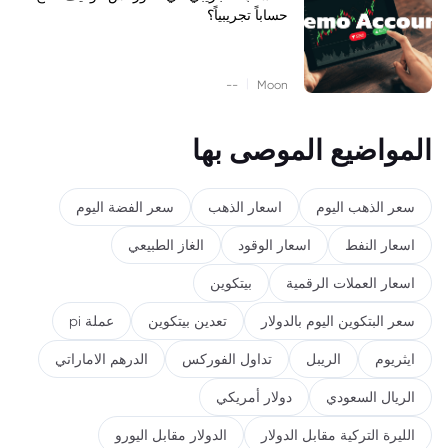
حساباً تجريبياً؟
|
--
Moon
المواضيع الموصى بها
سعر الذهب اليوم
اسعار الذهب
سعر الفضة اليوم
اسعار النفط
اسعار الوقود
الغاز الطبيعي
اسعار العملات الرقمية
بيتكوين
سعر البتكوين اليوم بالدولار
تعدين بيتكوين
عملة pi
ايثريوم
الريبل
تداول الفوركس
الدرهم الاماراتي
الريال السعودي
دولار أمريكي
الليرة التركية مقابل الدولار
الدولار مقابل اليورو