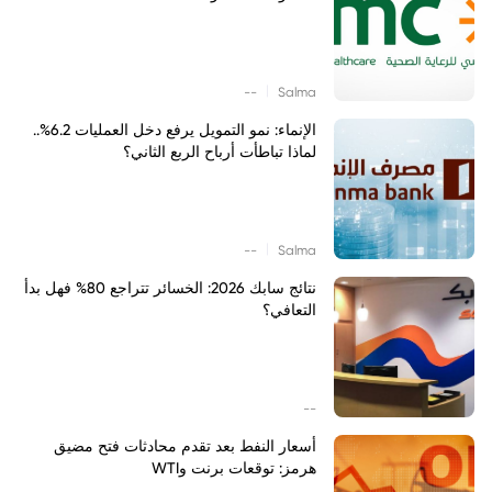
|
--
Salma
الإنماء: نمو التمويل يرفع دخل العمليات 6.2%..
لماذا تباطأت أرباح الربع الثاني؟
|
--
Salma
نتائج سابك 2026: الخسائر تتراجع 80% فهل بدأ
التعافي؟
--
أسعار النفط بعد تقدم محادثات فتح مضيق
هرمز: توقعات برنت وWTI