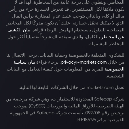
المخاطر، وينطوي على درجة عالية من المخاطرة، لهذا قد لا
يكون ملائمًا لكل المستثمرين. قد تتعرض لخسارة جزء من رأس
مالك أو كله، وبالتالي يتوجب عليك عدم المضاربة برأس المال
الذي لا يمكنك تحمّل خسارته. عليك أن تكون مدركًا لكل المخاطر
المصاحبة للتداول باستخدام الهامش. الرجاء قراءة
بيان الكشف
عن المخاطر
بالكامل، والذي سيقدم لك شرحاً تفصيلياً أكثر حول
المخاطر المشمولة.
للشكاوى المتعلقة بالخصوصية وحماية البيانات، يرجى الاتصال بنا
من خلال
privacy@markets.com
. برجاء قراءة
بيان سياسة
الخصوصية
للمزيد من المعلومات حول كيفية التعامل مع البيانات
الشخصية.
تعمل markets.com من خلال الشركات التابعة لها التالية:
شركة Safecap المحدودة للاستثمارات، وهي شركة مرخصة من
الهيئة القبرصية للأوراق المالية والبورصات (CySEC) بموجب
ترخيص رقم 092/08. تأسست شركة Safecap في الجمهورية
القبرصية برقم ΗΕ186196.