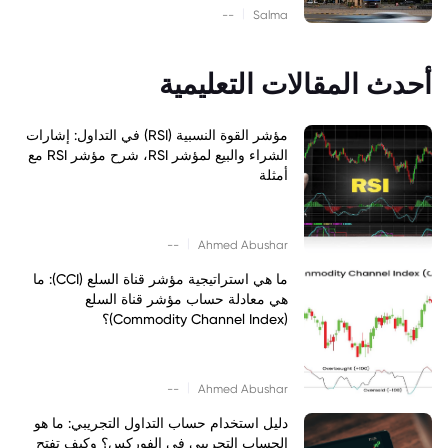
|
--
Salma
أحدث المقالات التعليمية
مؤشر القوة النسبية (RSI) في التداول: إشارات
الشراء والبيع لمؤشر RSI، شرح مؤشر RSI مع
أمثلة
|
--
Ahmed Abushar
ما هي استراتيجية مؤشر قناة السلع (CCI): ما
هي معادلة حساب مؤشر قناة السلع
(Commodity Channel Index)؟
|
--
Ahmed Abushar
دليل استخدام حساب التداول التجريبي: ما هو
الحساب التجريبي في الفوركس؟ وكيف تفتح