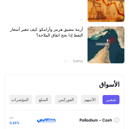
--
أزمة مضيق هرمز وأرامكو: كيف تتغير أسعار
النفط إذا نجح اتفاق الملاحة؟
|
--
Salma
الأسواق
شعبي
الأسهم
الفوركس
السلع
المؤشرات
ا
--
Palladium - Cash
0.65%