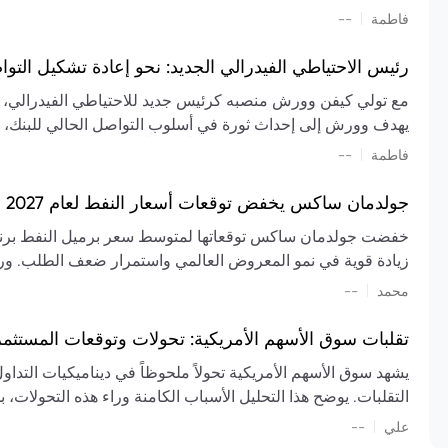
تشكيل تقييم الصناعة، مع توقعات بارتفاع مستمر في الأسعار عل
|
فاطمة
--
المعروض.
رئيس الاحتياطي الفيدرالي الجديد: نحو إعادة تشكيل التو
مع تولي كيفن وورش منصبه كرئيس جديد للاحتياطي الفيدرالي، تتجه
يهدف وورش إلى إحداث ثورة في أسلوب التواصل الحالي للبنك، مع
السياسة ويمنح البنك المركزي دوراً مبالغاً فيه. يسعى إلى إعاد
|
فاطمة
--
وتواترها، بهدف تقليل الاعتماد على إشارات السوق المسبقة وتعزيز
جولدمان ساكس يخفض توقعات أسعار النفط لعام 2027 وسط تغيرات في العرض والطلب
زيادة قوية في نمو المعروض العالمي واستمرار ضعف الطلب. ور
|
محمد
--
عام 2026. يشير التقرير أيضًا إلى أن تأثير اضطرابات الن
العالمية في الربع الثاني بلغت 
تقلبات سوق الأسهم الأمريكية: تحولات وتوقعات المستثم
سابقًا. من المتوقع عودة صادرات دول الخليج إلى طبيعتها بحل
يشهد سوق الأسهم الأمريكية تحولاً ملحوظاً في ديناميكيات التدا
عدم اليقين الجيوسياسي يمكن أن يؤدي إلى تقلبات سعرية حادة، 
التقلبات. يوضح هذا التحليل الأسباب الكامنة وراء هذه التحولات، ب
استمرار الاضطرابات، وسيناريوهات لانخفاض الأسعار في حال
|
علي
إضافي.
--