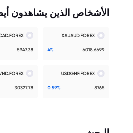
الأشخاص الذين يشاهدون أيضً
CAD.FOREX
XAUAUD.FOREX
5947.38
4%
6018.6699
VND.FOREX
USDGNF.FOREX
30327.78
0.59%
8765
البحث