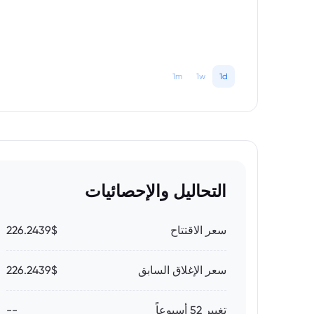
1m
1w
1d
التحاليل والإحصائيات
سعر الاقتتاح
226.2439$
سعر الإغلاق السابق
226.2439$
تغيير 52 أسبوعاً
--