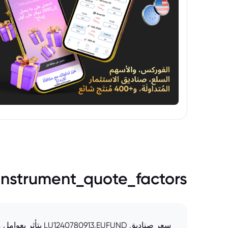
instrument_quote_factors
سعر صناديق LU1240780913.EUFUND يتأثر بعوامل متعددة. أداء الأصول الأساسية: يعكس سعر الصندوق أداء الاستثمارات التي يحتفظ بها، سواء كانت أسهمًا أو سندات أو غيرها.