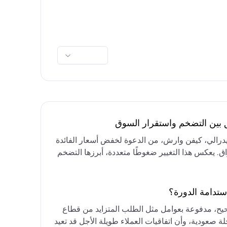
ق بين التضخم واستقرار السوق
فيدرالي، كيفن وارش، من الدعوة لخفض أسعار الفائدة
واق. يعكس هذا التغيير ضغوطًا متعددة، أبرزها التضخم
رق الأوسط، التي تقيد خيارات خفض الفائدة أو خفض
مع التركيز على الحفاظ على أسعار الفائدة مرتفعة
ستدامة الدورة؟
حيح، مدفوعة بعوامل مثل الطلب المتزايد من قطاع
ة صعودية، وأن اتفاقيات العملاء طويلة الأجل قد تعيد