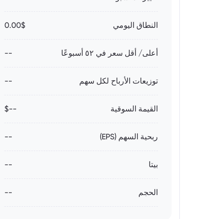
النطاق اليومي
0.00$
أعلى/ أقل سعر في ٥٢ أسبوعًا
--
توزيعات الأرباح لكل سهم
--
القيمة السوقية
--$
ربحية السهم (EPS)
--
بيتا
--
الحجم
--