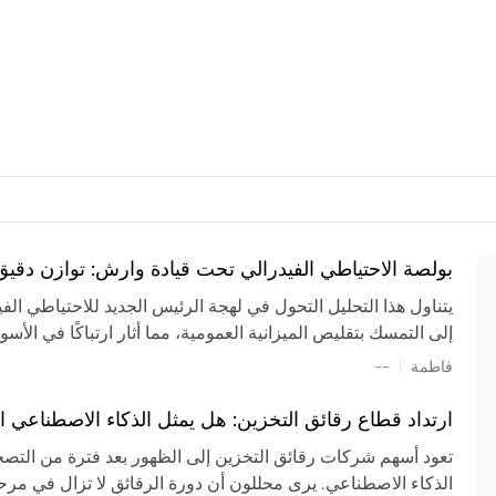
بولصة الاحتياطي الفيدرالي تحت قيادة وارش: توازن دقي
يتناول هذا التحليل التحول في لهجة الرئيس الجديد للاحتياطي ال
إلى التمسك بتقليص الميزانية العمومية، مما أثار ارتباكًا في الأس
المستمر، والعجز المالي الكبير، والتوترات الجيوسياسية في الش
|
فاطمة
--
الميزانية بشكل حاد. يتنبأ الخبراء بفترة ترقب للسياسة النقدية، 
وتجنب التدابير الاستفزازية التي قد تزعزع استقرار السوق.
ارتداد قطاع رقائق التخزين: هل يمثل الذكاء الاصطناعي ا
تعود أسهم شركات رقائق التخزين إلى الظهور بعد فترة من التص
الذكاء الاصطناعي. يرى محللون أن دورة الرقائق لا تزال في مرحل