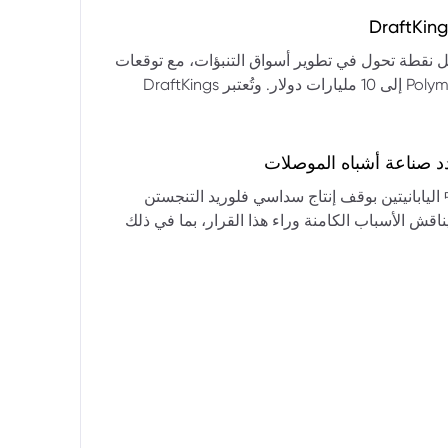
التكنولوجيا:** فقدت الأسهم التكنولوجية الكبرى قوتها الرائدة، وأصبحت حركاتها السعرية متقلبة. * **زيادة تقلب
المؤشرات:** بلغ تذبذب مؤشر S&P 500 مستويات قياسية، مما يشير إلى انخفاض كبير في استقرار السوق. * **عوامل
ديث من بيرنشتاين إلى أن كأس العالم 2026 قد تمثل نقطة تحول في تطوير أسواق التنبؤات، مع توقعات
وبيانات التوظيف، تضع المستثمرين في حالة صراع بين
بأن تصل حجم الرهانات الأمريكية في أسواق مثل Kalshi و Polymarket إلى 10 مليارات دولار. وتُعتبر DraftKings
داول القطاعات وتبادل الأنماط، مع تباعد آراء المستثمرين حول
 الحصرية باللغة الإسبانية، بالإضافة إلى توسعها في
يدرالي:** يترقب السوق قرارات مجلس الاحتياطي الفيدرالي ومؤتمراته
لاتجاه المستقبلي. * **تحذيرات محللي وول ستريت:** تصاعد التشاؤم بين محللي وول
د صناعة أشباه الموصلات
يستعرض هذا التحليل تداعيات قرار شركتي關東電化 و中央硝子 اليابانيتين بوقف إنتاج سداسي فلوريد التنجستن
يناقش الأسباب الكامنة وراء هذا القرار، بما في ذلك
ة الأمد في تأمين الإمدادات. كما يسلط الضوء على
المخاطر التي تواجه شركات الرقائق الكبرى مثل سامسونج، وSK Hynix، وTSMC، والحاجة الملحة لإيجاد بدائل. ويتطرق
لية، وآفاق إعادة هيكلة سلسلة التوريد العالمية نحو
كون طويلة الأمد ومكلفة.