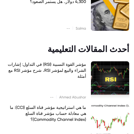
4,300 دولار.. هل يستمر الصعود؟
|
--
Salma
أحدث المقالات التعليمية
مؤشر القوة النسبية (RSI) في التداول: إشارات
الشراء والبيع لمؤشر RSI، شرح مؤشر RSI مع
أمثلة
|
--
Ahmed Abushar
ما هي استراتيجية مؤشر قناة السلع (CCI): ما
هي معادلة حساب مؤشر قناة السلع
(Commodity Channel Index)؟