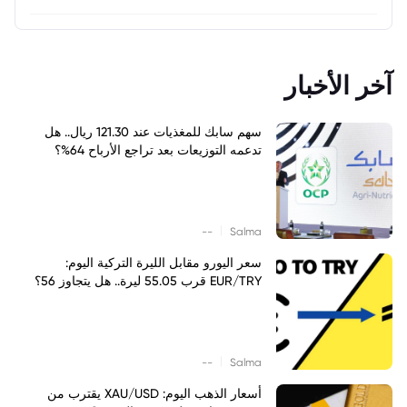
آخر الأخبار
سهم سابك للمغذيات عند 121.30 ريال.. هل
تدعمه التوزيعات بعد تراجع الأرباح 64%؟
|
--
Salma
سعر اليورو مقابل الليرة التركية اليوم:
EUR/TRY قرب 55.05 ليرة.. هل يتجاوز 56؟
|
--
Salma
أسعار الذهب اليوم: XAU/USD يقترب من