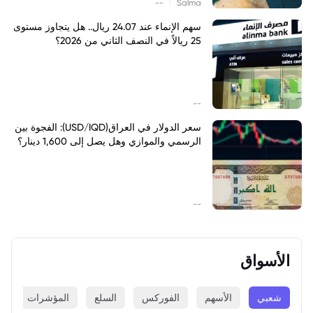
|
--
Salma
سهم الإنماء عند 24.07 ريال.. هل يتجاوز مستوى
25 ريالاً في النصف الثاني من 2026؟
--
سعر الدولار في العراق(USD/IQD): الفجوة بين
الرسمي والموازي وهل يصل إلى 1,600 دينار؟
--
الأسواق
شعبي
الأسهم
الفوركس
السلع
المؤشرات
ا