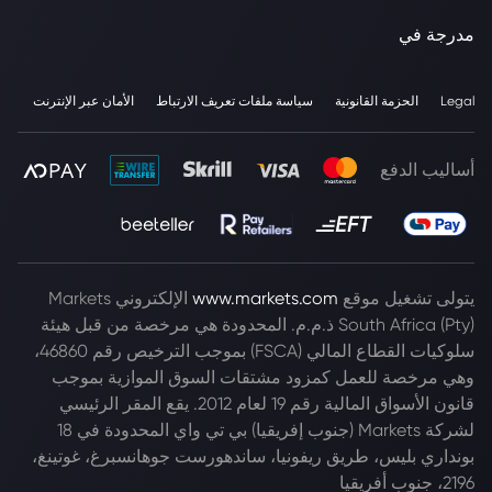
مدرجة في
Legal
الحزمة القانونية
سياسة ملفات تعريف الارتباط
الأمان عبر الإنترنت
أساليب الدفع
يتولى تشغيل موقع
www.markets.com
الإلكتروني Markets
South Africa (Pty) ذ.م.م. المحدودة هي مرخصة من قبل هيئة
سلوكيات القطاع المالي (FSCA) بموجب الترخيص رقم 46860،
وهي مرخصة للعمل كمزود مشتقات السوق الموازية بموجب
قانون الأسواق المالية رقم 19 لعام 2012. يقع المقر الرئيسي
لشركة Markets (جنوب إفريقيا) بي تي واي المحدودة في 18
بونداري بليس، طريق ريفونيا، ساندهورست جوهانسبرغ، غوتينغ،
2196، جنوب أفريقيا