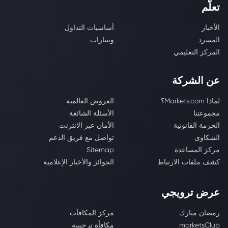
تعلّم
الأخبار
أساسيات التداول
المسرد
ويبنارات
المركز التعليمي
عن الشركة
لماذا Markets.com؟
العروض العالمية
مجموعتنا
الأسئلة الشائعة
الحزمة القانونية
الأمان عبر الانترنت
الشكاوى
تواصل مع فريق الدعم
مركز المساعدة
Sitemap
كشف ملفات الارتباط
الجوائز والأخبار الإعلامية
عرض ترويجي
رمضان مبارك
مركز المكافآت
marketsClub
مكافأة ترحيبية