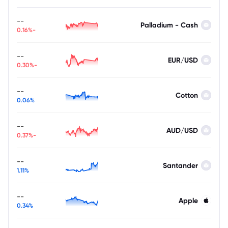
--
Palladium - Cash
-0.16%
--
EUR/USD
-0.30%
--
Cotton
0.06%
--
AUD/USD
-0.37%
--
Santander
1.11%
--
Apple
0.34%