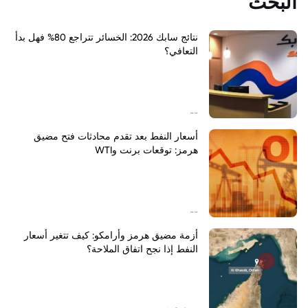
البحث
نتائج سابك 2026: الخسائر تتراجع 80% فهل بدأ
التعافي؟
--
أسعار النفط بعد تقدم محادثات فتح مضيق
هرمز: توقعات برنت وWTI
--
أزمة مضيق هرمز وأرامكو: كيف تتغير أسعار
النفط إذا نجح اتفاق الملاحة؟