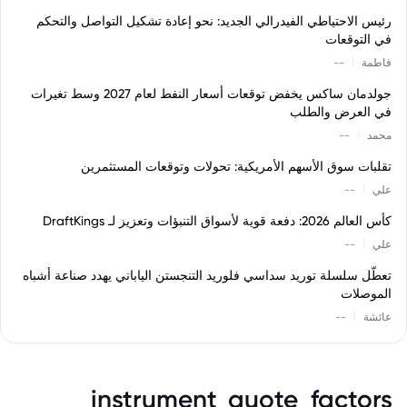
رئيس الاحتياطي الفيدرالي الجديد: نحو إعادة تشكيل التواصل والتحكم
في التوقعات
|
فاطمة
--
جولدمان ساكس يخفض توقعات أسعار النفط لعام 2027 وسط تغيرات
في العرض والطلب
|
محمد
--
تقلبات سوق الأسهم الأمريكية: تحولات وتوقعات المستثمرين
|
علي
--
كأس العالم 2026: دفعة قوية لأسواق التنبؤات وتعزيز لـ DraftKings
|
علي
--
تعطّل سلسلة توريد سداسي فلوريد التنجستن الياباني يهدد صناعة أشباه
الموصلات
|
عائشة
--
instrument_quote_factors