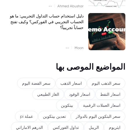
|
--
Ahmed Abushar
دليل استخدام حساب التداول التجريبي: ما هو
الحساب التجريبي في الفوركس؟ وكيف تفتح
حساباً تجريبياً؟
|
--
Moon
المواضيع الموصى بها
سعر الذهب اليوم
اسعار الذهب
سعر الفضة اليوم
اسعار النفط
اسعار الوقود
الغاز الطبيعي
اسعار العملات الرقمية
بيتكوين
سعر البتكوين اليوم بالدولار
تعدين بيتكوين
عملة pi
ايثريوم
الريبل
تداول الفوركس
الدرهم الاماراتي