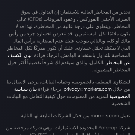
تحذير من المخاطر العالية للاستثمار: إن التداول في سوق
الصرف الأجنبي (الفوركس)، وعقود الفروقات (CFDs) عالي
المخاطر، وينطوي على درجة عالية من المخاطرة، لهذا قد لا
يكون ملائمًا لكل المستثمرين. قد تتعرض لخسارة جزء من رأس
مالك أو كله، وبالتالي يتوجب عليك عدم المضاربة برأس المال
الذي لا يمكنك تحمّل خسارته. عليك أن تكون مدركًا لكل المخاطر
المصاحبة للتداول باستخدام الهامش. الرجاء قراءة
بيان الكشف
عن المخاطر
بالكامل، والذي سيقدم لك شرحاً تفصيلياً أكثر حول
المخاطر المشمولة.
للشكاوى المتعلقة بالخصوصية وحماية البيانات، يرجى الاتصال بنا
من خلال
privacy@markets.com
. برجاء قراءة
بيان سياسة
الخصوصية
للمزيد من المعلومات حول كيفية التعامل مع البيانات
الشخصية.
تعمل markets.com من خلال الشركات التابعة لها التالية:
شركة Safecap المحدودة للاستثمارات، وهي شركة مرخصة من
الهيئة القبرصية للأوراق المالية والبورصات (CySEC) بموجب