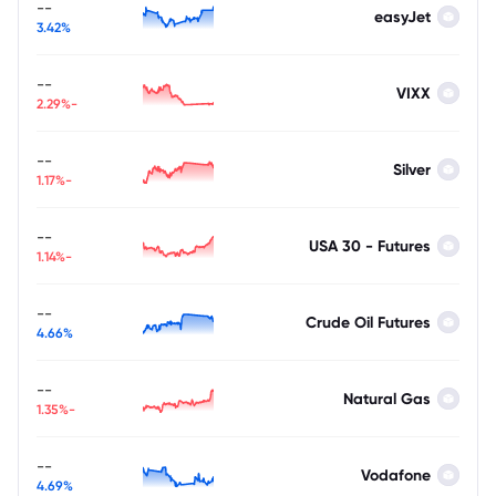
--
easyJet
3.42%
--
VIXX
-2.29%
--
Silver
-1.17%
--
USA 30 - Futures
-1.14%
--
Crude Oil Futures
4.66%
--
Natural Gas
-1.35%
--
Vodafone
4.69%