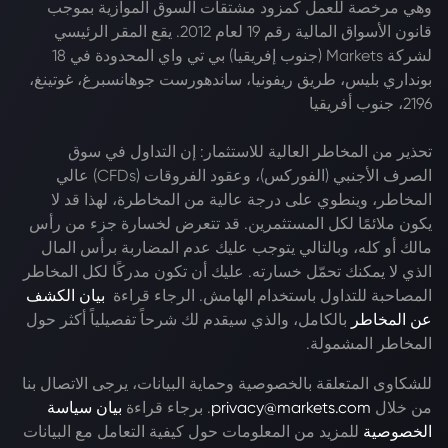
وهي مرخصة للعمل كمزود مشتقات السوق الموازية بموجب
قانون الأسواق المالية رقم 19 لعام 2012. يقع المقر الرئيسي
لشركة Markets (جنوب إفريقيا) بي تي واي المحدودة في 18
بونداري بليس، طريق ريفونيا، ساندهورست جوهانسبرغ، غوتينغ،
2196، جنوب أفريقيا
تحذير من المخاطر العالية للاستثمار: إن التداول في سوق
الصرف الأجنبي (الفوركس)، وعقود الفروقات (CFDs) عالي
المخاطر، وينطوي على درجة عالية من المخاطرة، لهذا قد لا
يكون ملائمًا لكل المستثمرين. قد تتعرض لخسارة جزء من رأس
مالك أو كله، وبالتالي يتوجب عليك عدم المضاربة برأس المال
الذي لا يمكنك تحمّل خسارته. عليك أن تكون مدركًا لكل المخاطر
المصاحبة للتداول باستخدام الهامش. الرجاء قراءة
بيان الكشف
عن المخاطر
بالكامل، والذي سيقدم لك شرحاً تفصيلياً أكثر حول
المخاطر المشمولة.
للشكاوى المتعلقة بالخصوصية وحماية البيانات، يرجى الاتصال بنا
من خلال
privacy@markets.com
. برجاء قراءة
بيان سياسة
الخصوصية
للمزيد من المعلومات حول كيفية التعامل مع البيانات