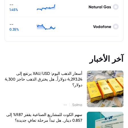
--
Natural Gas
1.45%
--
Vodafone
0.35%
آخر الأخبار
أسعار الذهب اليوم: XAU/USD يرتفع إلى
4,293.24 دولاراً.. هل يخترق الذهب حاجز 4,300
دولار؟
|
--
Salma
سهم الكوت للمشاريع الصناعية يقفز 9.87% إلى
0.857 دينار.. هل تبدأ مرحلة تعافٍ جديدة؟