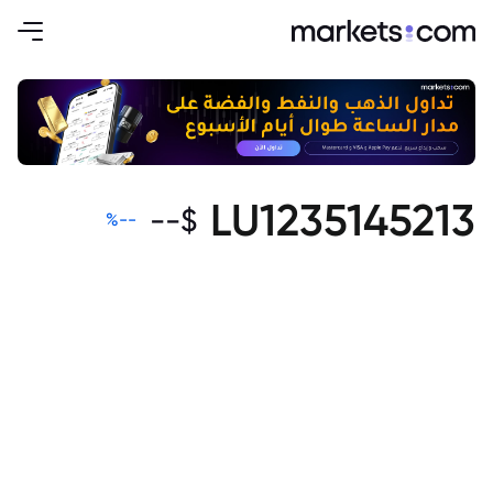
LU1235145213
--
$
%
--