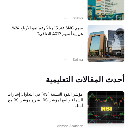
|
--
Salma
سهم SMC عند 15 ريالاً رغم نمو الأرباح 24%..
هل يبدأ سهم 4019 التعافي؟
|
--
Salma
أحدث المقالات التعليمية
مؤشر القوة النسبية (RSI) في التداول: إشارات
الشراء والبيع لمؤشر RSI، شرح مؤشر RSI مع
أمثلة
|
--
Ahmed Abushar