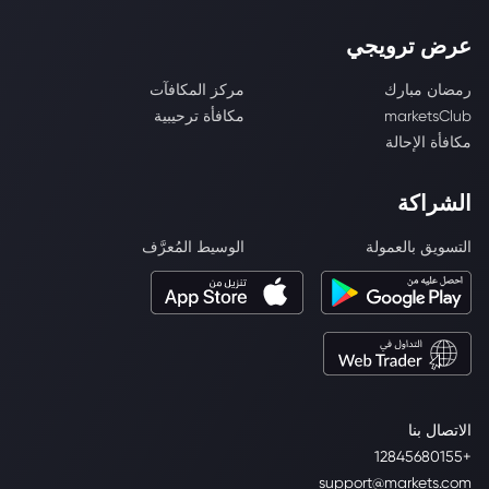
عرض ترويجي
رمضان مبارك
مركز المكافآت
marketsClub
مكافأة ترحيبية
مكافأة الإحالة
الشراكة
التسويق بالعمولة
الوسيط المُعرَّف
الاتصال بنا
+12845680155
support@markets.com