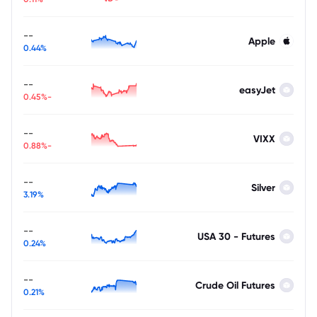
--
Apple
0.44%
--
easyJet
-0.45%
--
VIXX
-0.88%
--
Silver
3.19%
--
USA 30 - Futures
0.24%
--
Crude Oil Futures
0.21%