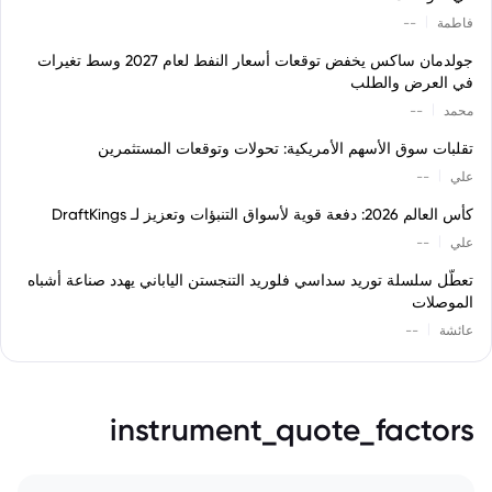
|
فاطمة
--
جولدمان ساكس يخفض توقعات أسعار النفط لعام 2027 وسط تغيرات
في العرض والطلب
|
محمد
--
تقلبات سوق الأسهم الأمريكية: تحولات وتوقعات المستثمرين
|
علي
--
كأس العالم 2026: دفعة قوية لأسواق التنبؤات وتعزيز لـ DraftKings
|
علي
--
تعطّل سلسلة توريد سداسي فلوريد التنجستن الياباني يهدد صناعة أشباه
الموصلات
|
عائشة
--
instrument_quote_factors