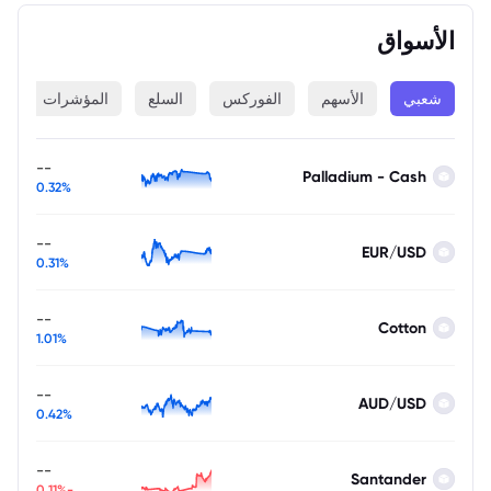
الأسواق
شعبي
الأسهم
الفوركس
السلع
المؤشرات
ا
--
Palladium - Cash
0.32%
--
EUR/USD
0.31%
--
Cotton
1.01%
--
AUD/USD
0.42%
--
Santander
-0.11%