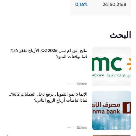
0.16%
24160.2168
البحث
نتائج اس ام سي Q2 2026: الأرباح تقفز 24%
فما توقعات النمو؟
|
--
Salma
الإنماء: نمو التمويل يرفع دخل العمليات 6.2%..
لماذا تباطأت أرباح الربع الثاني؟
|
--
Salma