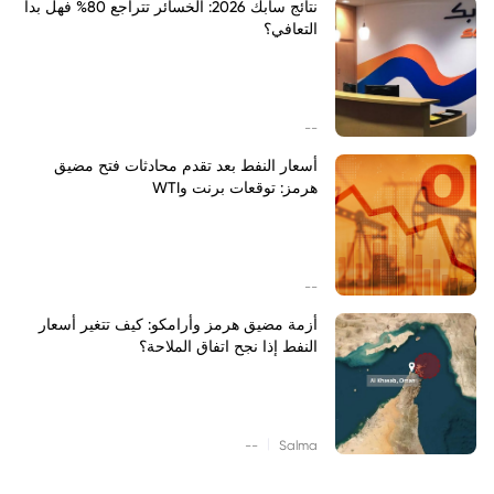
نتائج سابك 2026: الخسائر تتراجع 80% فهل بدأ
التعافي؟
--
أسعار النفط بعد تقدم محادثات فتح مضيق
هرمز: توقعات برنت وWTI
--
أزمة مضيق هرمز وأرامكو: كيف تتغير أسعار
النفط إذا نجح اتفاق الملاحة؟
|
--
Salma