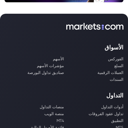
الأسواق
الفوركس
الأسهم
السلع
مؤشرات الأسهم
العملات الرقمية
صناديق تداول البورصة
السندات
التداول
أدوات التداول
منصات التداول
تداول عقود الفروقات
منصة الويب
التطبيق
MT4
MT5
قائمة الأصول المالية