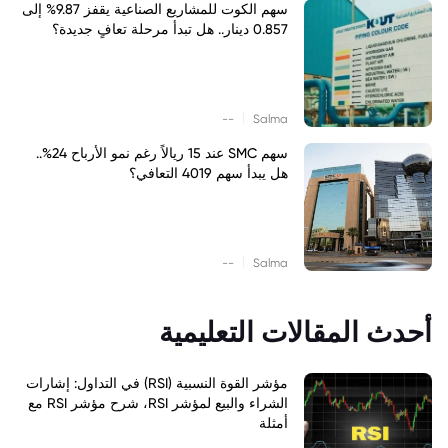
سهم الكوت للمشاريع الصناعية يقفز 9.87% إلى
0.857 دينار.. هل تبدأ مرحلة تعافٍ جديدة؟
|
--
Salma
سهم SMC عند 15 ريالاً رغم نمو الأرباح 24%..
هل يبدأ سهم 4019 التعافي؟
|
--
Salma
أحدث المقالات التعليمية
مؤشر القوة النسبية (RSI) في التداول: إشارات
الشراء والبيع لمؤشر RSI، شرح مؤشر RSI مع
أمثلة