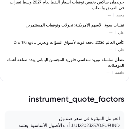
جولدمان ساكس يخفض توقعات أسعار النفط لعام 2027 وسط تغيرات
في العرض والطلب
|
محمد
--
تقلبات سوق الأسهم الأمريكية: تحولات وتوقعات المستثمرين
|
علي
--
كأس العالم 2026: دفعة قوية لأسواق التنبؤات وتعزيز لـ DraftKings
|
علي
--
تعطّل سلسلة توريد سداسي فلوريد التنجستن الياباني يهدد صناعة أشباه
الموصلات
|
عائشة
--
instrument_quote_factors
العوامل المؤثرة في سعر صندوق
LU1220232570.EUFUND: أداء الأصول الأساسية: يعتمد