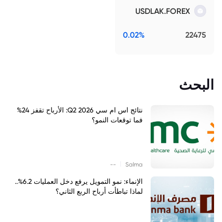
USDLAK.FOREX
0.02%
22475
البحث
نتائج اس ام سي Q2 2026: الأرباح تقفز 24%
فما توقعات النمو؟
|
--
Salma
الإنماء: نمو التمويل يرفع دخل العمليات 6.2%..
لماذا تباطأت أرباح الربع الثاني؟