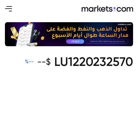
LU1220232570
--
$
%
--