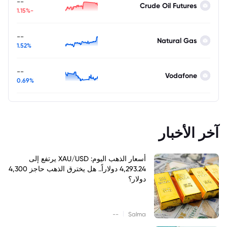
--
Crude Oil Futures
-1.15%
--
Natural Gas
1.52%
--
Vodafone
0.69%
آخر الأخبار
أسعار الذهب اليوم: XAU/USD يرتفع إلى
4,293.24 دولاراً.. هل يخترق الذهب حاجز 4,300
دولار؟
|
--
Salma