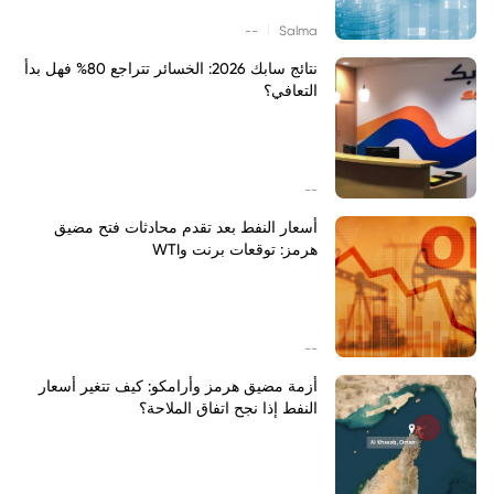
|
--
Salma
نتائج سابك 2026: الخسائر تتراجع 80% فهل بدأ
التعافي؟
--
أسعار النفط بعد تقدم محادثات فتح مضيق
هرمز: توقعات برنت وWTI
--
أزمة مضيق هرمز وأرامكو: كيف تتغير أسعار
النفط إذا نجح اتفاق الملاحة؟