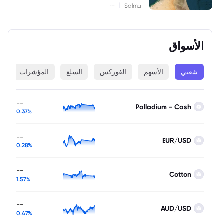
|
--
Salma
الأسواق
شعبي
الأسهم
الفوركس
السلع
المؤشرات
ا
--
Palladium - Cash
0.37%
--
EUR/USD
0.28%
--
Cotton
1.57%
--
AUD/USD
0.47%