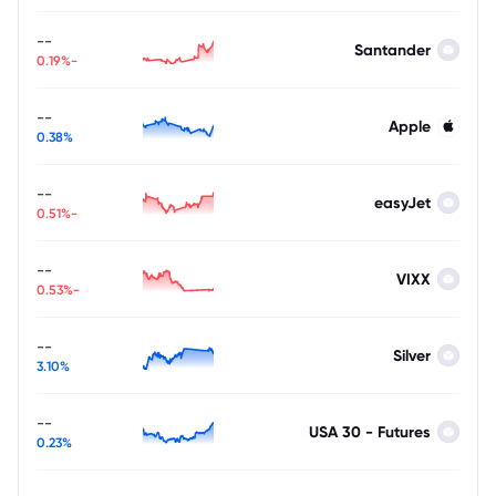
--
Santander
-0.19%
--
Apple
0.38%
--
easyJet
-0.51%
--
VIXX
-0.53%
--
Silver
3.10%
--
USA 30 - Futures
0.23%