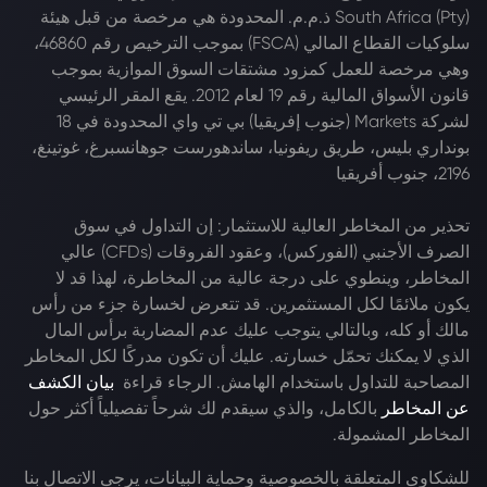
South Africa (Pty) ذ.م.م. المحدودة هي مرخصة من قبل هيئة
سلوكيات القطاع المالي (FSCA) بموجب الترخيص رقم 46860،
وهي مرخصة للعمل كمزود مشتقات السوق الموازية بموجب
قانون الأسواق المالية رقم 19 لعام 2012. يقع المقر الرئيسي
لشركة Markets (جنوب إفريقيا) بي تي واي المحدودة في 18
بونداري بليس، طريق ريفونيا، ساندهورست جوهانسبرغ، غوتينغ،
2196، جنوب أفريقيا
تحذير من المخاطر العالية للاستثمار: إن التداول في سوق
الصرف الأجنبي (الفوركس)، وعقود الفروقات (CFDs) عالي
المخاطر، وينطوي على درجة عالية من المخاطرة، لهذا قد لا
يكون ملائمًا لكل المستثمرين. قد تتعرض لخسارة جزء من رأس
مالك أو كله، وبالتالي يتوجب عليك عدم المضاربة برأس المال
الذي لا يمكنك تحمّل خسارته. عليك أن تكون مدركًا لكل المخاطر
المصاحبة للتداول باستخدام الهامش. الرجاء قراءة
بيان الكشف
عن المخاطر
بالكامل، والذي سيقدم لك شرحاً تفصيلياً أكثر حول
المخاطر المشمولة.
للشكاوى المتعلقة بالخصوصية وحماية البيانات، يرجى الاتصال بنا