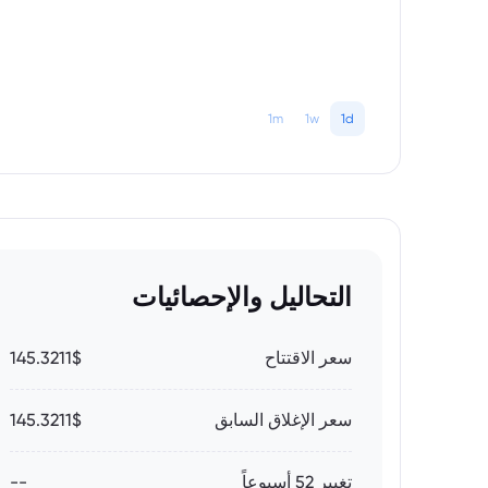
1m
1w
1d
التحاليل والإحصائيات
سعر الاقتتاح
145.3211$
سعر الإغلاق السابق
145.3211$
تغيير 52 أسبوعاً
--