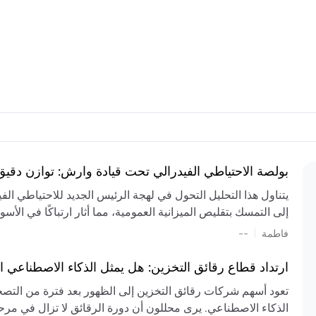
بولصة الاحتياطي الفيدرالي تحت قيادة وارش: توازن دقي
يتناول هذا التحليل التحول في لهجة الرئيس الجديد للاحتياطي ال
إلى التمسك بتقليص الميزانية العمومية، مما أثار ارتباكًا في الأس
المستمر، والعجز المالي الكبير، والتوترات الجيوسياسية في الش
|
فاطمة
--
الميزانية بشكل حاد. يتنبأ الخبراء بفترة ترقب للسياسة النقدية، 
وتجنب التدابير الاستفزازية التي قد تزعزع استقرار السوق.
ارتداد قطاع رقائق التخزين: هل يمثل الذكاء الاصطناعي ا
تعود أسهم شركات رقائق التخزين إلى الظهور بعد فترة من التص
الذكاء الاصطناعي. يرى محللون أن دورة الرقائق لا تزال في مرحل