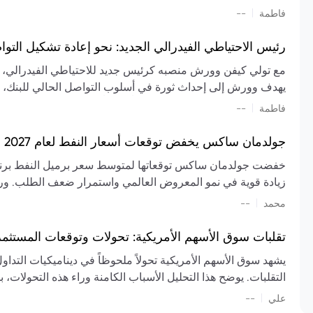
تشكيل تقييم الصناعة، مع توقعات بارتفاع مستمر في الأسعار عل
|
فاطمة
--
المعروض.
رئيس الاحتياطي الفيدرالي الجديد: نحو إعادة تشكيل التو
مع تولي كيفن وورش منصبه كرئيس جديد للاحتياطي الفيدرالي، تتجه
يهدف وورش إلى إحداث ثورة في أسلوب التواصل الحالي للبنك، مع
السياسة ويمنح البنك المركزي دوراً مبالغاً فيه. يسعى إلى إعاد
|
فاطمة
--
وتواترها، بهدف تقليل الاعتماد على إشارات السوق المسبقة وتعزيز
جولدمان ساكس يخفض توقعات أسعار النفط لعام 2027 وسط تغيرات في العرض والطلب
زيادة قوية في نمو المعروض العالمي واستمرار ضعف الطلب. ور
|
محمد
--
عام 2026. يشير التقرير أيضًا إلى أن تأثير اضطرابات الن
العالمية في الربع الثاني بلغت 
تقلبات سوق الأسهم الأمريكية: تحولات وتوقعات المستثم
سابقًا. من المتوقع عودة صادرات دول الخليج إلى طبيعتها بحل
يشهد سوق الأسهم الأمريكية تحولاً ملحوظاً في ديناميكيات التدا
عدم اليقين الجيوسياسي يمكن أن يؤدي إلى تقلبات سعرية حادة، 
التقلبات. يوضح هذا التحليل الأسباب الكامنة وراء هذه التحولات، ب
استمرار الاضطرابات، وسيناريوهات لانخفاض الأسعار في حال
|
علي
إضافي.
--