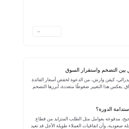
ق بين التضخم واستقرار السوق
فيدرالي، كيفن وارش، من الدعوة لخفض أسعار الفائدة
واق. يعكس هذا التغيير ضغوطًا متعددة، أبرزها التضخم
رق الأوسط، التي تقيد خيارات خفض الفائدة أو خفض
مع التركيز على الحفاظ على أسعار الفائدة مرتفعة
ستدامة الدورة؟
حيح، مدفوعة بعوامل مثل الطلب المتزايد من قطاع
ة صعودية، وأن اتفاقيات العملاء طويلة الأجل قد تعيد