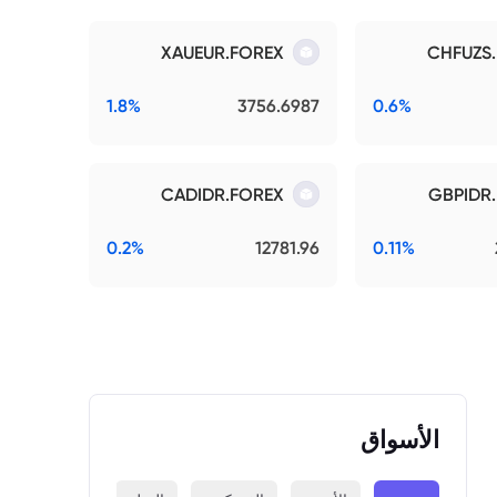
XAUEUR.FOREX
CHFUZS
1.8%
3756.6987
0.6%
CADIDR.FOREX
GBPIDR
0.2%
12781.96
0.11%
الأسواق