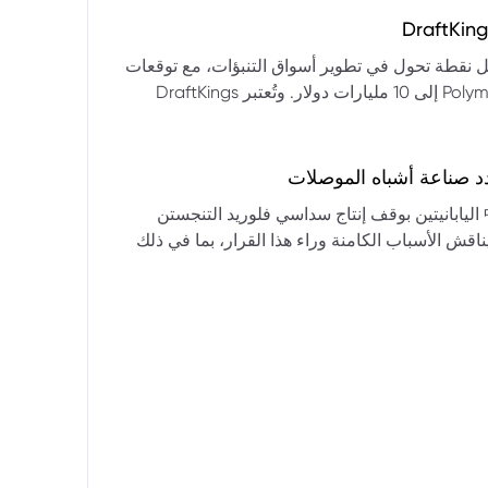
التكنولوجيا:** فقدت الأسهم التكنولوجية الكبرى قوتها الرائدة، وأصبحت حركاتها السعرية متقلبة. * **زيادة تقلب
المؤشرات:** بلغ تذبذب مؤشر S&P 500 مستويات قياسية، مما يشير إلى انخفاض كبير في استقرار السوق. * **عوامل
ديث من بيرنشتاين إلى أن كأس العالم 2026 قد تمثل نقطة تحول في تطوير أسواق التنبؤات، مع توقعات
وبيانات التوظيف، تضع المستثمرين في حالة صراع بين
بأن تصل حجم الرهانات الأمريكية في أسواق مثل Kalshi و Polymarket إلى 10 مليارات دولار. وتُعتبر DraftKings
داول القطاعات وتبادل الأنماط، مع تباعد آراء المستثمرين حول
 الحصرية باللغة الإسبانية، بالإضافة إلى توسعها في
يدرالي:** يترقب السوق قرارات مجلس الاحتياطي الفيدرالي ومؤتمراته
لاتجاه المستقبلي. * **تحذيرات محللي وول ستريت:** تصاعد التشاؤم بين محللي وول
د صناعة أشباه الموصلات
يستعرض هذا التحليل تداعيات قرار شركتي關東電化 و中央硝子 اليابانيتين بوقف إنتاج سداسي فلوريد التنجستن
يناقش الأسباب الكامنة وراء هذا القرار، بما في ذلك
ة الأمد في تأمين الإمدادات. كما يسلط الضوء على
المخاطر التي تواجه شركات الرقائق الكبرى مثل سامسونج، وSK Hynix، وTSMC، والحاجة الملحة لإيجاد بدائل. ويتطرق
لية، وآفاق إعادة هيكلة سلسلة التوريد العالمية نحو
كون طويلة الأمد ومكلفة.