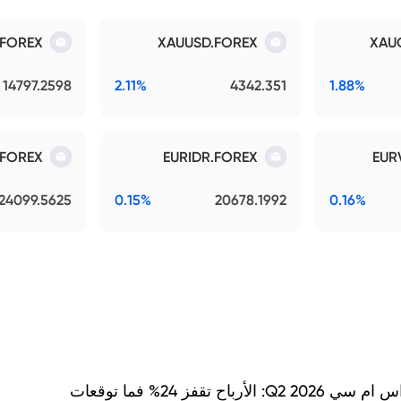
.FOREX
XAUUSD.FOREX
XAU
14797.2598
2.11%
4342.351
1.88%
.FOREX
EURIDR.FOREX
EUR
24099.5625
0.15%
20678.1992
0.16%
نتائج اس ام سي Q2 2026: الأرباح تقفز 24% فما توقعات