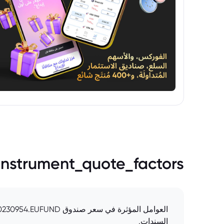
instrument_quote_factors
السندات.