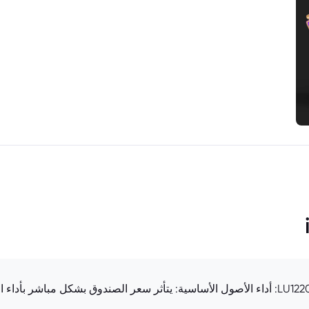
العوامل المؤثرة في سعر صندوق LU1220230954.EUFUND: أداء الأصول الأساسية: يتأثر سعر الصندوق