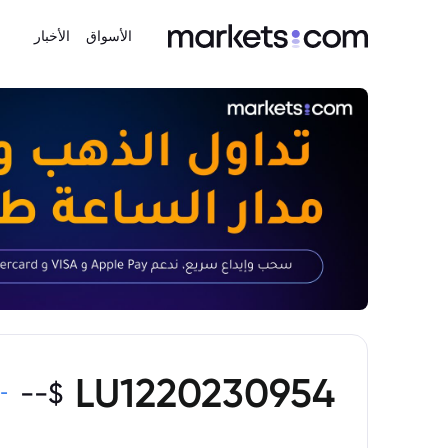
الأسواق
الأخبار
LU1220230954
--
$
-