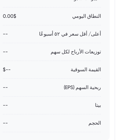
النطاق اليومي
0.00$
أعلى/ أقل سعر في ٥٢ أسبوعًا
--
توزيعات الأرباح لكل سهم
--
القيمة السوقية
--$
ربحية السهم (EPS)
--
بيتا
--
الحجم
--