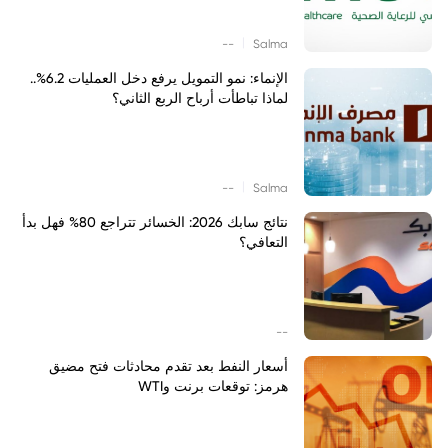
|
--
Salma
الإنماء: نمو التمويل يرفع دخل العمليات 6.2%..
لماذا تباطأت أرباح الربع الثاني؟
|
--
Salma
نتائج سابك 2026: الخسائر تتراجع 80% فهل بدأ
التعافي؟
--
أسعار النفط بعد تقدم محادثات فتح مضيق
هرمز: توقعات برنت وWTI