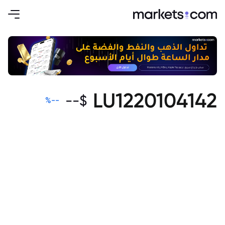
LU1220104142
--
$
%
--