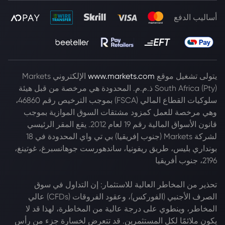
أساليب الدفع
يتولى تشغيل موقع
www.markets.com
الإلكتروني Markets
South Africa (Pty) ذ.م.م. المحدودة هي مرخصة من قبل هيئة
سلوكيات القطاع المالي (FSCA) بموجب الترخيص رقم 46860،
وهي مرخصة للعمل كمزود مشتقات السوق الموازية بموجب
قانون الأسواق المالية رقم 19 لعام 2012. يقع المقر الرئيسي
لشركة Markets (جنوب إفريقيا) بي تي واي المحدودة في 18
بونداري بليس، طريق ريفونيا، ساندهورست جوهانسبرغ، غوتينغ،
2196، جنوب أفريقيا
تحذير من المخاطر العالية للاستثمار: إن التداول في سوق
الصرف الأجنبي (الفوركس)، وعقود الفروقات (CFDs) عالي
المخاطر، وينطوي على درجة عالية من المخاطرة، لهذا قد لا
يكون ملائمًا لكل المستثمرين. قد تتعرض لخسارة جزء من رأس