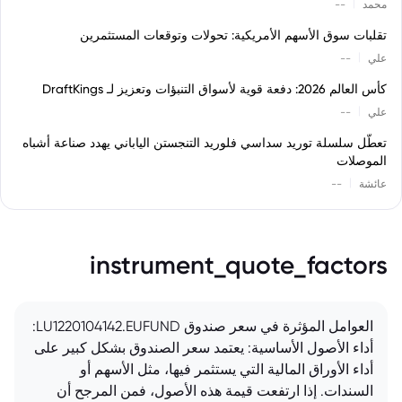
|
محمد
--
تقلبات سوق الأسهم الأمريكية: تحولات وتوقعات المستثمرين
|
علي
--
كأس العالم 2026: دفعة قوية لأسواق التنبؤات وتعزيز لـ DraftKings
|
علي
--
تعطّل سلسلة توريد سداسي فلوريد التنجستن الياباني يهدد صناعة أشباه
الموصلات
|
عائشة
--
instrument_quote_factors
العوامل المؤثرة في سعر صندوق LU1220104142.EUFUND:
أداء الأصول الأساسية: يعتمد سعر الصندوق بشكل كبير على
أداء الأوراق المالية التي يستثمر فيها، مثل الأسهم أو
السندات. إذا ارتفعت قيمة هذه الأصول، فمن المرجح أن