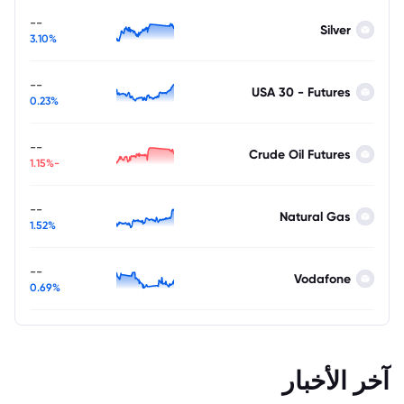
--
Silver
3.10%
--
USA 30 - Futures
0.23%
--
Crude Oil Futures
-1.15%
--
Natural Gas
1.52%
--
Vodafone
0.69%
آخر الأخبار