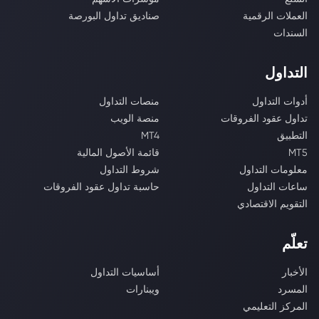
العملات الرقمية
صناديق تداول البورصة
السندات
التداول
أدوات التداول
منصات التداول
تداول عقود الفروقات
منصة الويب
التطبيق
MT4
MT5
قائمة الأصول المالية
معلومات التداول
شروط التداول
ساعات التداول
حاسبة تداول عقود الفروقات
التقويم الاقتصادي
تعلّم
الأخبار
أساسيات التداول
المسرد
ويبنارات
المركز التعليمي