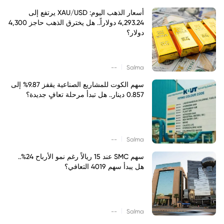
أسعار الذهب اليوم: XAU/USD يرتفع إلى
4,293.24 دولاراً.. هل يخترق الذهب حاجز 4,300
دولار؟
|
--
Salma
سهم الكوت للمشاريع الصناعية يقفز 9.87% إلى
0.857 دينار.. هل تبدأ مرحلة تعافٍ جديدة؟
|
--
Salma
سهم SMC عند 15 ريالاً رغم نمو الأرباح 24%..
هل يبدأ سهم 4019 التعافي؟
|
--
Salma