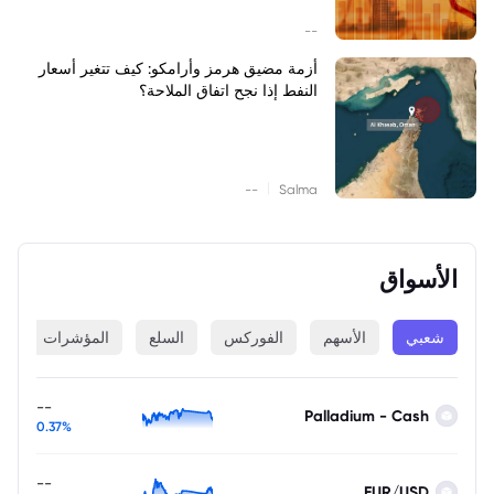
--
أزمة مضيق هرمز وأرامكو: كيف تتغير أسعار
النفط إذا نجح اتفاق الملاحة؟
|
--
Salma
الأسواق
شعبي
الأسهم
الفوركس
السلع
المؤشرات
ا
--
Palladium - Cash
0.37%
--
EUR/USD