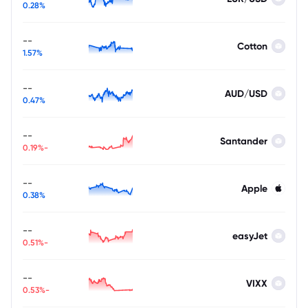
0.28%
--
Cotton
1.57%
--
AUD/USD
0.47%
--
Santander
-0.19%
--
Apple
0.38%
--
easyJet
-0.51%
--
VIXX
-0.53%