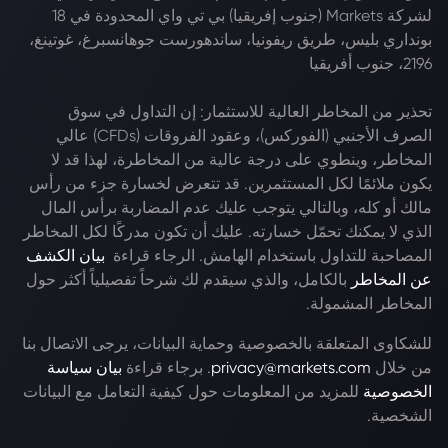
لشركة Markets (جنوب إفريقيا) بي تي واي المحدودة في 18
بونداري بليس، طريق ريفونيا، ساندهورست جوهانسبرغ، غوتينغ،
2196، جنوب أفريقيا
تحذير من المخاطر العالية للاستثمار: إن التداول في سوق
الصرف الأجنبي (الفوركس)، وعقود الفروقات (CFDs) عالي
المخاطر، وينطوي على درجة عالية من المخاطرة، لهذا قد لا
يكون ملائمًا لكل المستثمرين. قد تتعرض لخسارة جزء من رأس
مالك أو كله، وبالتالي يتوجب عليك عدم المضاربة برأس المال
الذي لا يمكنك تحمّل خسارته. عليك أن تكون مدركًا لكل المخاطر
المصاحبة للتداول باستخدام الهامش. الرجاء قراءة
بيان الكشف
عن المخاطر
بالكامل، والذي سيقدم لك شرحاً تفصيلياً أكثر حول
المخاطر المشمولة.
للشكاوى المتعلقة بالخصوصية وحماية البيانات، يرجى الاتصال بنا
من خلال
privacy@markets.com
. برجاء قراءة
بيان سياسة
الخصوصية
للمزيد من المعلومات حول كيفية التعامل مع البيانات
الشخصية.