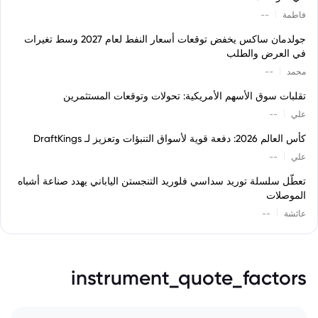
|
فاطمة
--
جولدمان ساكس يخفض توقعات أسعار النفط لعام 2027 وسط تغيرات
في العرض والطلب
|
محمد
--
تقلبات سوق الأسهم الأمريكية: تحولات وتوقعات المستثمرين
|
علي
--
كأس العالم 2026: دفعة قوية لأسواق التنبؤات وتعزيز لـ DraftKings
|
علي
--
تعطّل سلسلة توريد سداسي فلوريد التنجستن الياباني يهدد صناعة أشباه
الموصلات
|
عائشة
--
instrument_quote_factors