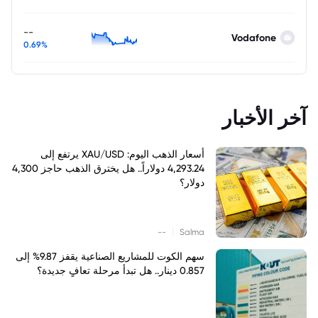
--
Vodafone
0.69%
آخر الأخبار
أسعار الذهب اليوم: XAU/USD يرتفع إلى
4,293.24 دولاراً.. هل يخترق الذهب حاجز 4,300
دولار؟
|
--
Salma
سهم الكوت للمشاريع الصناعية يقفز 9.87% إلى
0.857 دينار.. هل تبدأ مرحلة تعافٍ جديدة؟