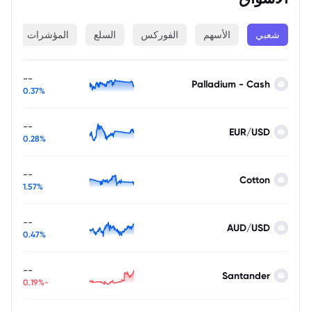
شعبي
الأسهم
الفوركس
السلع
المؤشرات
ا
--
Palladium - Cash
0.37%
--
EUR/USD
0.28%
--
Cotton
1.57%
--
AUD/USD
0.47%
--
Santander
-0.19%