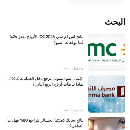
البحث
نتائج اس ام سي Q2 2026: الأرباح تقفز 24%
فما توقعات النمو؟
|
--
Salma
الإنماء: نمو التمويل يرفع دخل العمليات 6.2%..
لماذا تباطأت أرباح الربع الثاني؟
|
--
Salma
نتائج سابك 2026: الخسائر تتراجع 80% فهل بدأ
التعافي؟