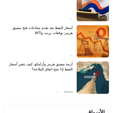
--
أسعار النفط بعد تقدم محادثات فتح مضيق
هرمز: توقعات برنت وWTI
--
أزمة مضيق هرمز وأرامكو: كيف تتغير أسعار
النفط إذا نجح اتفاق الملاحة؟
|
--
Salma
الأسواق