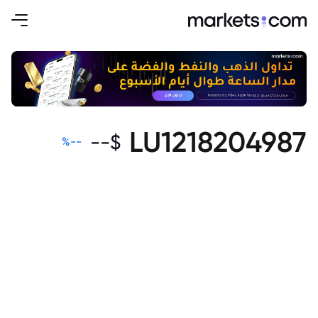
LU1218204987
--
$
%
--