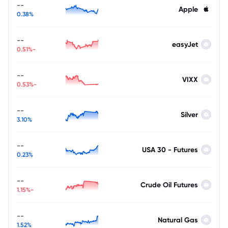
--
Apple
0.38%
--
easyJet
-0.51%
--
VIXX
-0.53%
--
Silver
3.10%
--
USA 30 - Futures
0.23%
--
Crude Oil Futures
-1.15%
--
Natural Gas
1.52%