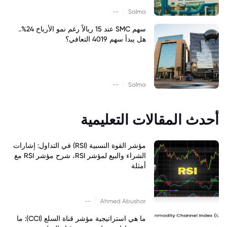
|
--
Salma
سهم SMC عند 15 ريالاً رغم نمو الأرباح 24%..
هل يبدأ سهم 4019 التعافي؟
|
--
Salma
أحدث المقالات التعليمية
مؤشر القوة النسبية (RSI) في التداول: إشارات
الشراء والبيع لمؤشر RSI، شرح مؤشر RSI مع
أمثلة
|
--
Ahmed Abushar
ما هي استراتيجية مؤشر قناة السلع (CCI): ما