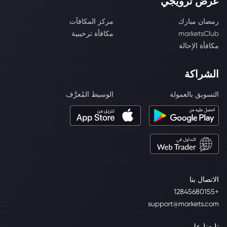
عرض ترويجي
رمضان مبارك
مركز المكافآت
marketsClub
مكافأة ترحيبية
مكافأة الإحالة
الشراكة
التسويق بالعمولة
الوسيط المُعرَّف
الاتصال بنا
+12845680155
support@markets.com
تابعنا على