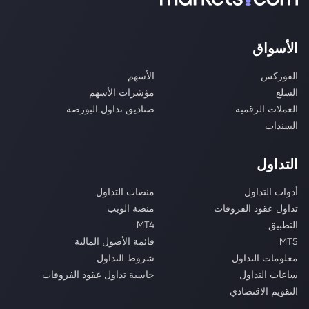
الأسواق
الفوركس
الأسهم
السلع
مؤشرات الأسهم
العملات الرقمية
صناديق تداول البورصة
السندات
التداول
أدوات التداول
منصات التداول
تداول عقود الفروقات
منصة الويب
التطبيق
MT4
MT5
قائمة الأصول المالية
معلومات التداول
شروط التداول
ساعات التداول
حاسبة تداول عقود الفروقات
التقويم الاقتصادي