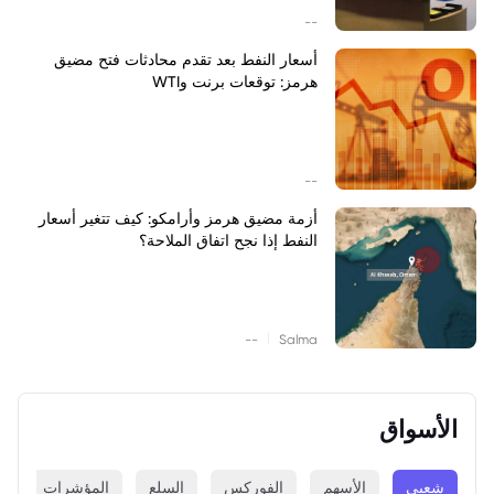
--
أسعار النفط بعد تقدم محادثات فتح مضيق
هرمز: توقعات برنت وWTI
--
أزمة مضيق هرمز وأرامكو: كيف تتغير أسعار
النفط إذا نجح اتفاق الملاحة؟
|
--
Salma
الأسواق
شعبي
الأسهم
الفوركس
السلع
المؤشرات
ا