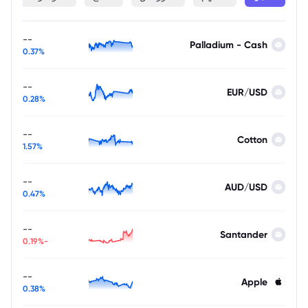
--
Palladium - Cash
0.37%
--
EUR/USD
0.28%
--
Cotton
1.57%
--
AUD/USD
0.47%
--
Santander
-0.19%
--
Apple
0.38%