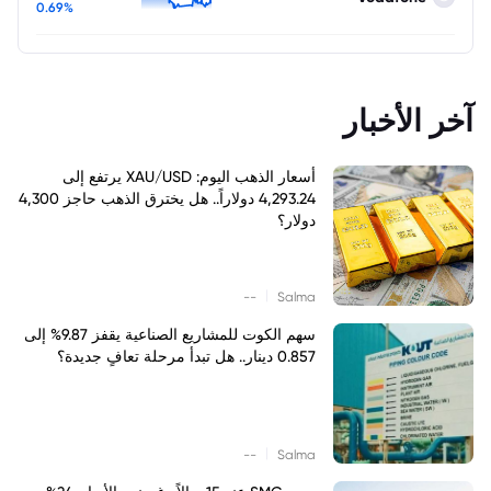
0.69%
آخر الأخبار
أسعار الذهب اليوم: XAU/USD يرتفع إلى
4,293.24 دولاراً.. هل يخترق الذهب حاجز 4,300
دولار؟
|
--
Salma
سهم الكوت للمشاريع الصناعية يقفز 9.87% إلى
0.857 دينار.. هل تبدأ مرحلة تعافٍ جديدة؟
|
--
Salma