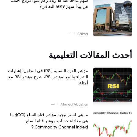
سهم SMC عند 15 ريالاً رغم نمو الأرباح 24%..
هل يبدأ سهم 4019 التعافي؟
|
--
Salma
أحدث المقالات التعليمية
مؤشر القوة النسبية (RSI) في التداول: إشارات
الشراء والبيع لمؤشر RSI، شرح مؤشر RSI مع
أمثلة
|
--
Ahmed Abushar
ما هي استراتيجية مؤشر قناة السلع (CCI): ما
هي معادلة حساب مؤشر قناة السلع
(Commodity Channel Index)؟