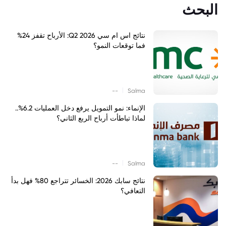
البحث
نتائج اس ام سي Q2 2026: الأرباح تقفز 24%
فما توقعات النمو؟
|
--
Salma
الإنماء: نمو التمويل يرفع دخل العمليات 6.2%..
لماذا تباطأت أرباح الربع الثاني؟
|
--
Salma
نتائج سابك 2026: الخسائر تتراجع 80% فهل بدأ
التعافي؟