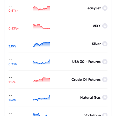
--
easyJet
-0.51%
--
VIXX
-0.53%
--
Silver
3.10%
--
USA 30 - Futures
0.23%
--
Crude Oil Futures
-1.15%
--
Natural Gas
1.52%
--
Vodafone