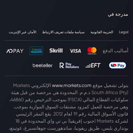
مدرجة في
Legal
الحزمة القانونية
سياسة ملفات تعريف الارتباط
الأمان عبر الإنترنت
أساليب الدفع
يتولى تشغيل موقع
www.markets.com
الإلكتروني Markets
South Africa (Pty) ذ.م.م. المحدودة هي مرخصة من قبل هيئة
سلوكيات القطاع المالي (FSCA) بموجب الترخيص رقم 46860،
وهي مرخصة للعمل كمزود مشتقات السوق الموازية بموجب
قانون الأسواق المالية رقم 19 لعام 2012. يقع المقر الرئيسي
لشركة Markets (جنوب إفريقيا) بي تي واي المحدودة في 18
بونداري بليس، طريق ريفونيا، ساندهورست جوهانسبرغ، غوتينغ،