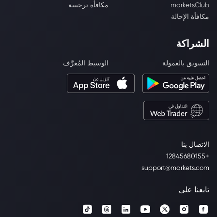
marketsClub
مكافأة ترحيبية
مكافأة الإحالة
الشراكة
التسويق بالعمولة
الوسيط المُعرَّف
الاتصال بنا
+12845680155
support@markets.com
تابعنا على