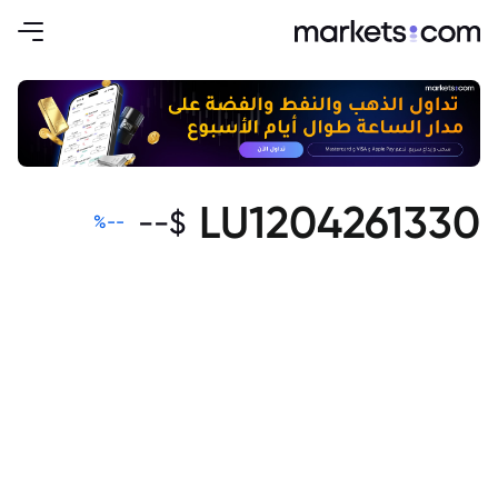
LU1204261330
--
$
%
--