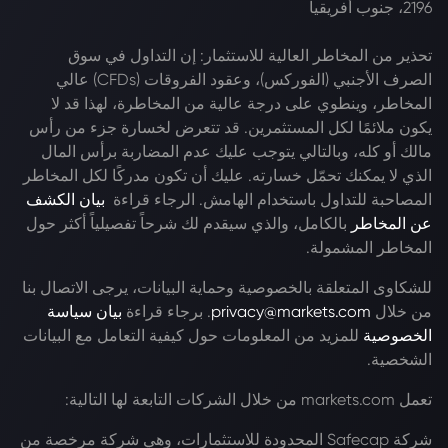
2196، جنوب أفريقيا
تحذير من المخاطر العالية للاستثمار: إن التداول في سوق
الصرف الأجنبي (الفوركس)، وعقود الفروقات (CFDs) عالي
المخاطر، وينطوي على درجة عالية من المخاطرة، لهذا قد لا
يكون ملائمًا لكل المستثمرين. قد تتعرض لخسارة جزء من رأس
مالك أو كله، وبالتالي يتوجب عليك عدم المضاربة برأس المال
الذي لا يمكنك تحمّل خسارته. عليك أن تكون مدركًا لكل المخاطر
المصاحبة للتداول باستخدام الهامش. الرجاء قراءة
بيان الكشف
عن المخاطر
بالكامل، والذي سيقدم لك شرحاً تفصيلياً أكثر حول
المخاطر المشمولة.
للشكاوى المتعلقة بالخصوصية وحماية البيانات، يرجى الاتصال بنا
من خلال
privacy@markets.com
. برجاء قراءة
بيان سياسة
الخصوصية
للمزيد من المعلومات حول كيفية التعامل مع البيانات
الشخصية.
تعمل markets.com من خلال الشركات التابعة لها التالية:
شركة Safecap المحدودة للاستثمارات، وهي شركة مرخصة من