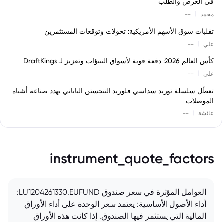
في العرض والطلب
|
محمد
--
تقلبات سوق الأسهم الأمريكية: تحولات وتوقعات المستثمرين
|
علي
--
كأس العالم 2026: دفعة قوية لأسواق التنبؤات وتعزيز لـ DraftKings
|
علي
--
تعطّل سلسلة توريد سداسي فلوريد التنجستن الياباني يهدد صناعة أشباه
الموصلات
|
عائشة
--
instrument_quote_factors
العوامل المؤثرة في سعر صندوق LU1204261330.EUFUND:
أداء الأصول الأساسية: يعتمد سعر الوحدة على أداء الأوراق
المالية التي يستثمر فيها الصندوق. إذا كانت هذه الأوراق