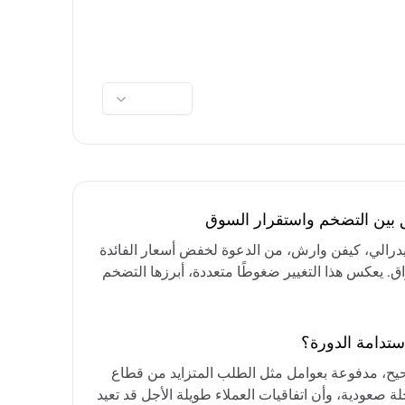
ق بين التضخم واستقرار السوق
فيدرالي، كيفن وارش، من الدعوة لخفض أسعار الفائدة
واق. يعكس هذا التغيير ضغوطًا متعددة، أبرزها التضخم
رق الأوسط، التي تقيد خيارات خفض الفائدة أو خفض
مع التركيز على الحفاظ على أسعار الفائدة مرتفعة
ستدامة الدورة؟
حيح، مدفوعة بعوامل مثل الطلب المتزايد من قطاع
ة صعودية، وأن اتفاقيات العملاء طويلة الأجل قد تعيد