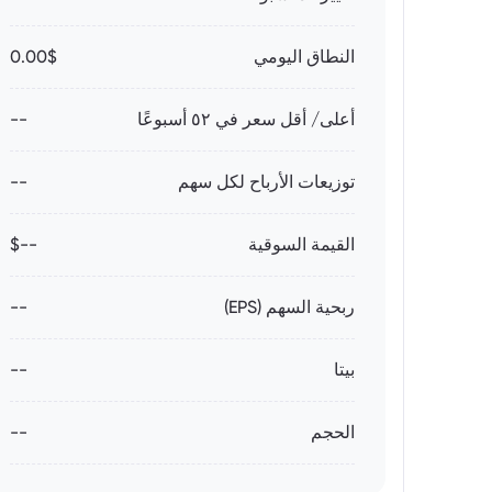
النطاق اليومي
0.00$
أعلى/ أقل سعر في ٥٢ أسبوعًا
--
توزيعات الأرباح لكل سهم
--
القيمة السوقية
--$
ربحية السهم (EPS)
--
بيتا
--
الحجم
--