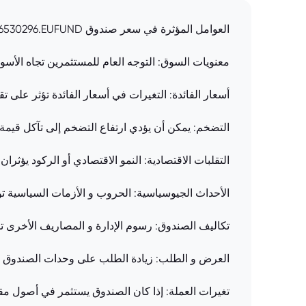
العوامل المؤثرة في سعر صندوق LU1196530296.EUFUND: الأداء الأساسي: أداء الأصول التي يستثمر فيها الصندوق يؤثر بشكل مباشر على سعره.
معنويات السوق: التوجه العام للمستثمرين تجاه الأسواق
أسعار الفائدة: التغيرات في أسعار الفائدة تؤثر على 
التضخم: يمكن أن يؤدي ارتفاع التضخم إلى تآكل قيمة
التقلبات الاقتصادية: النمو الاقتصادي أو الركود يؤثر
الأحداث الجيوسياسية: الحروب و الأزمات السياسية تؤ
تكاليف الصندوق: رسوم الإدارة و المصاريف الأخرى ت
العرض و الطلب: زيادة الطلب على وحدات الصندوق 
تغيرات العملة: إذا كان الصندوق يستثمر في أصول م