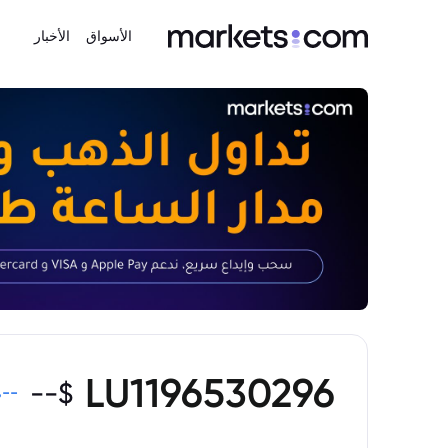
الأسواق
الأخبار
LU1196530296
--
$
%
--