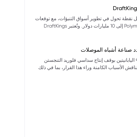
التكنولوجيا:** فقدت الأسهم التكنولوجية الكبرى قوتها الرائدة، وأصبحت حركاتها السعرية متقلبة. * **زيادة تقلب
المؤشرات:** بلغ تذبذب مؤشر S&P 500 مستويات قياسية، مما يشير إلى انخفاض كبير في استقرار السوق. * **عوامل
ديث من بيرنشتاين إلى أن كأس العالم 2026 قد تمثل نقطة تحول في تطوير أسواق التنبؤات، مع توقعات
وبيانات التوظيف، تضع المستثمرين في حالة صراع بين
بأن تصل حجم الرهانات الأمريكية في أسواق مثل Kalshi و Polymarket إلى 10 مليارات دولار. وتُعتبر DraftKings
داول القطاعات وتبادل الأنماط، مع تباعد آراء المستثمرين حول
 الحصرية باللغة الإسبانية، بالإضافة إلى توسعها في
يدرالي:** يترقب السوق قرارات مجلس الاحتياطي الفيدرالي ومؤتمراته
لاتجاه المستقبلي. * **تحذيرات محللي وول ستريت:** تصاعد التشاؤم بين محللي وول
د صناعة أشباه الموصلات
يستعرض هذا التحليل تداعيات قرار شركتي關東電化 و中央硝子 اليابانيتين بوقف إنتاج سداسي فلوريد التنجستن
يناقش الأسباب الكامنة وراء هذا القرار، بما في ذلك
ة الأمد في تأمين الإمدادات. كما يسلط الضوء على
المخاطر التي تواجه شركات الرقائق الكبرى مثل سامسونج، وSK Hynix، وTSMC، والحاجة الملحة لإيجاد بدائل. ويتطرق
لية، وآفاق إعادة هيكلة سلسلة التوريد العالمية نحو
كون طويلة الأمد ومكلفة.