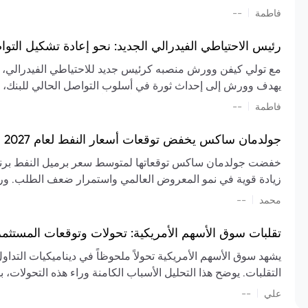
تشكيل تقييم الصناعة، مع توقعات بارتفاع مستمر في الأسعار عل
|
فاطمة
--
المعروض.
رئيس الاحتياطي الفيدرالي الجديد: نحو إعادة تشكيل التو
مع تولي كيفن وورش منصبه كرئيس جديد للاحتياطي الفيدرالي، تتجه
يهدف وورش إلى إحداث ثورة في أسلوب التواصل الحالي للبنك، مع
السياسة ويمنح البنك المركزي دوراً مبالغاً فيه. يسعى إلى إعاد
|
فاطمة
--
وتواترها، بهدف تقليل الاعتماد على إشارات السوق المسبقة وتعزيز
جولدمان ساكس يخفض توقعات أسعار النفط لعام 2027 وسط تغيرات في العرض والطلب
زيادة قوية في نمو المعروض العالمي واستمرار ضعف الطلب. ور
|
محمد
--
عام 2026. يشير التقرير أيضًا إلى أن تأثير اضطرابات الن
العالمية في الربع الثاني بلغت 
تقلبات سوق الأسهم الأمريكية: تحولات وتوقعات المستثم
سابقًا. من المتوقع عودة صادرات دول الخليج إلى طبيعتها بحل
يشهد سوق الأسهم الأمريكية تحولاً ملحوظاً في ديناميكيات التدا
عدم اليقين الجيوسياسي يمكن أن يؤدي إلى تقلبات سعرية حادة، 
التقلبات. يوضح هذا التحليل الأسباب الكامنة وراء هذه التحولات، ب
استمرار الاضطرابات، وسيناريوهات لانخفاض الأسعار في حال
|
علي
إضافي.
--