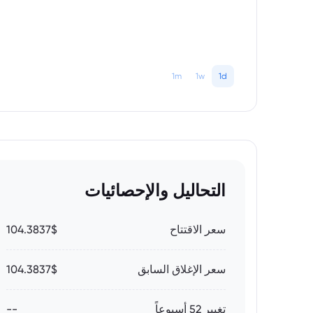
1m
1w
1d
التحاليل والإحصائيات
سعر الاقتتاح
104.3837$
سعر الإغلاق السابق
104.3837$
تغيير 52 أسبوعاً
--