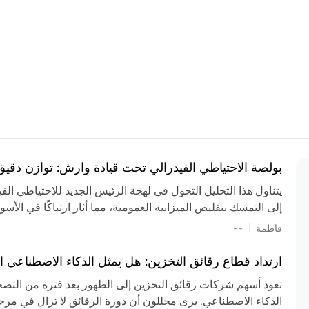
بولصة الاحتياطي الفيدرالي تحت قيادة وارش: توازن دقي
يتناول هذا التحليل التحول في لهجة الرئيس الجديد للاحتياطي ال
إلى التمسك بتقليص الميزانية العمومية، مما أثار ارتباكًا في الأس
المستمر، والعجز المالي الكبير، والتوترات الجيوسياسية في الش
|
فاطمة
--
الميزانية بشكل حاد. يتنبأ الخبراء بفترة ترقب للسياسة النقدية، 
وتجنب التدابير الاستفزازية التي قد تزعزع استقرار السوق.
ارتداد قطاع رقائق التخزين: هل يمثل الذكاء الاصطناعي ا
تعود أسهم شركات رقائق التخزين إلى الظهور بعد فترة من التص
الذكاء الاصطناعي. يرى محللون أن دورة الرقائق لا تزال في مرحل