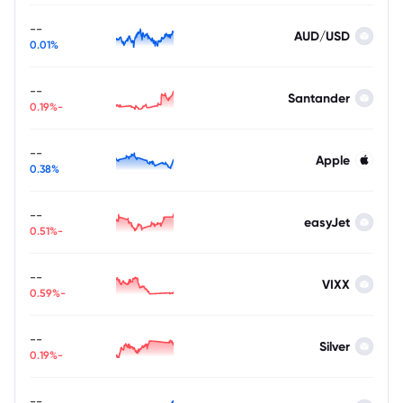
--
AUD/USD
0.01%
--
Santander
-0.19%
--
Apple
0.38%
--
easyJet
-0.51%
--
VIXX
-0.59%
--
Silver
-0.19%
--