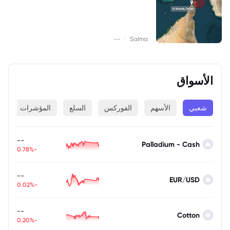
|
--
Salma
الأسواق
شعبي
الأسهم
الفوركس
السلع
المؤشرات
ا
--
Palladium - Cash
-0.78%
--
EUR/USD
-0.02%
--
Cotton
-0.20%