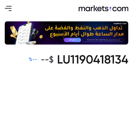
LU1190418134
--
$
%
--