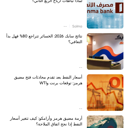
لماذا تباطأت أرباح الربع الثاني؟
|
--
Salma
نتائج سابك 2026: الخسائر تتراجع 80% فهل بدأ
التعافي؟
--
أسعار النفط بعد تقدم محادثات فتح مضيق
هرمز: توقعات برنت وWTI
--
أزمة مضيق هرمز وأرامكو: كيف تتغير أسعار
النفط إذا نجح اتفاق الملاحة؟