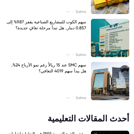
|
--
Salma
سهم الكوت للمشاريع الصناعية يقفز 9.87% إلى
0.857 دينار.. هل تبدأ مرحلة تعافٍ جديدة؟
|
--
Salma
سهم SMC عند 15 ريالاً رغم نمو الأرباح 24%..
هل يبدأ سهم 4019 التعافي؟
|
--
Salma
أحدث المقالات التعليمية
مؤشر القوة النسبية (RSI) في التداول: إشارات