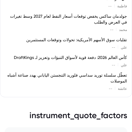
|
فاطمة
--
جولدمان ساكس يخفض توقعات أسعار النفط لعام 2027 وسط تغيرات
في العرض والطلب
|
محمد
--
تقلبات سوق الأسهم الأمريكية: تحولات وتوقعات المستثمرين
|
علي
--
كأس العالم 2026: دفعة قوية لأسواق التنبؤات وتعزيز لـ DraftKings
|
علي
--
تعطّل سلسلة توريد سداسي فلوريد التنجستن الياباني يهدد صناعة أشباه
الموصلات
|
عائشة
--
instrument_quote_factors