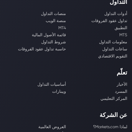
التداول
أدوات التداول
منصات التداول
تداول عقود الفروقات
منصة الويب
التطبيق
MT4
MT5
قائمة الأصول المالية
معلومات التداول
شروط التداول
ساعات التداول
حاسبة تداول عقود الفروقات
التقويم الاقتصادي
تعلّم
الأخبار
أساسيات التداول
المسرد
ويبنارات
المركز التعليمي
عن الشركة
لماذا Markets.com؟
العروض العالمية