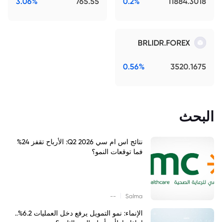
3.06%
765.55
0.2%
11884.3018
BRLIDR.FOREX
0.56%
3520.1675
البحث
نتائج اس ام سي Q2 2026: الأرباح تقفز 24%
فما توقعات النمو؟
|
--
Salma
الإنماء: نمو التمويل يرفع دخل العمليات 6.2%..