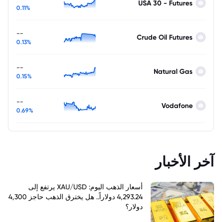
USA 30 - Futures
0.11%
--
Crude Oil Futures
0.13%
--
Natural Gas
0.15%
--
Vodafone
0.69%
آخر الأخبار
أسعار الذهب اليوم: XAU/USD يرتفع إلى
4,293.24 دولاراً.. هل يخترق الذهب حاجز 4,300
دولار؟