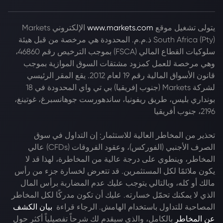
يتولى تشغيل موقع
www.markets.com
الإلكتروني Markets
South Africa (Pty) ذ.م.م. المحدودة هي مرخصة من قبل هيئة
سلوكيات القطاع المالي (FSCA) بموجب الترخيص رقم 46860،
وهي مرخصة للعمل كمزود مشتقات السوق الموازية بموجب
قانون الأسواق المالية رقم 19 لعام 2012. يقع المقر الرئيسي
لشركة Markets (جنوب إفريقيا) بي تي واي المحدودة في 18
بونداري بليس، طريق ريفونيا، ساندهورست جوهانسبرغ، غوتينغ،
2196، جنوب أفريقيا
تحذير من المخاطر العالية للاستثمار: إن التداول في سوق
الصرف الأجنبي (الفوركس)، وعقود الفروقات (CFDs) عالي
المخاطر، وينطوي على درجة عالية من المخاطرة، لهذا قد لا
يكون ملائمًا لكل المستثمرين. قد تتعرض لخسارة جزء من رأس
مالك أو كله، وبالتالي يتوجب عليك عدم المضاربة برأس المال
الذي لا يمكنك تحمّل خسارته. عليك أن تكون مدركًا لكل المخاطر
المصاحبة للتداول باستخدام الهامش. الرجاء قراءة
بيان الكشف
عن المخاطر
بالكامل، والذي سيقدم لك شرحاً تفصيلياً أكثر حول