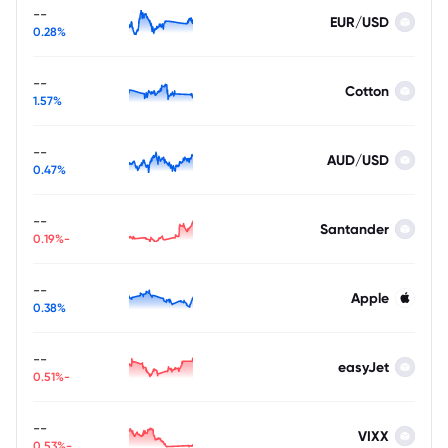
--
EUR/USD
0.28%
--
Cotton
1.57%
--
AUD/USD
0.47%
--
Santander
-0.19%
--
Apple
0.38%
--
easyJet
-0.51%
--
VIXX
-0.53%