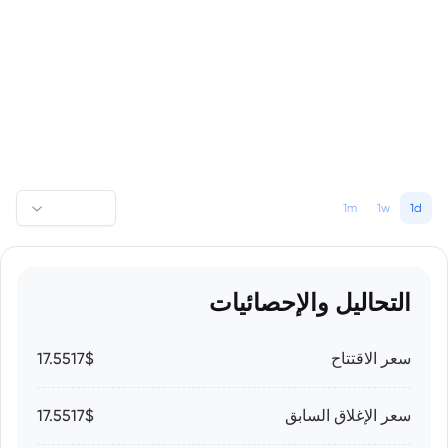
1m
1w
1d
التحاليل والإحصائيات
سعر الاقتتاح
17.5517$
سعر الإغلاق السابق
17.5517$