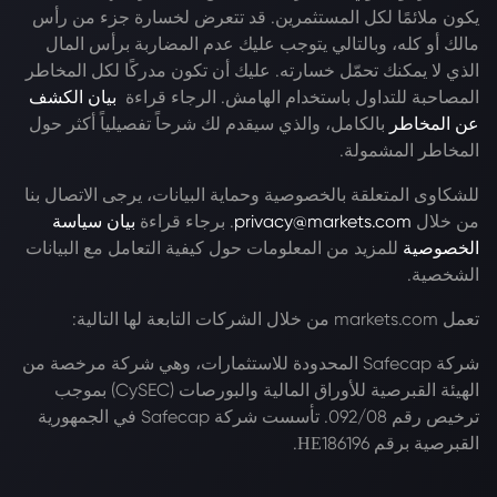
يكون ملائمًا لكل المستثمرين. قد تتعرض لخسارة جزء من رأس
مالك أو كله، وبالتالي يتوجب عليك عدم المضاربة برأس المال
الذي لا يمكنك تحمّل خسارته. عليك أن تكون مدركًا لكل المخاطر
المصاحبة للتداول باستخدام الهامش. الرجاء قراءة
بيان الكشف
عن المخاطر
بالكامل، والذي سيقدم لك شرحاً تفصيلياً أكثر حول
المخاطر المشمولة.
للشكاوى المتعلقة بالخصوصية وحماية البيانات، يرجى الاتصال بنا
من خلال
privacy@markets.com
. برجاء قراءة
بيان سياسة
الخصوصية
للمزيد من المعلومات حول كيفية التعامل مع البيانات
الشخصية.
تعمل markets.com من خلال الشركات التابعة لها التالية:
شركة Safecap المحدودة للاستثمارات، وهي شركة مرخصة من
الهيئة القبرصية للأوراق المالية والبورصات (CySEC) بموجب
ترخيص رقم 092/08. تأسست شركة Safecap في الجمهورية
القبرصية برقم ΗΕ186196.