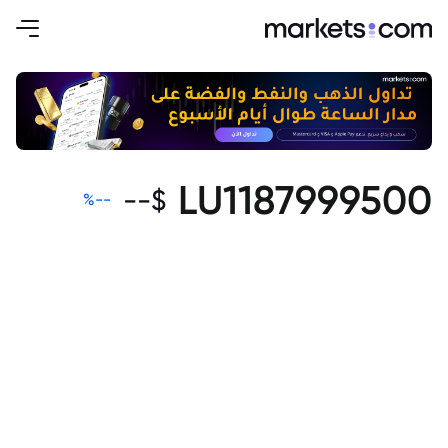
LU1187999500
--
$
%
--