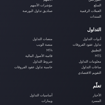
السلع
مؤشرات الأسهم
العملات الرقمية
صناديق تداول البورصة
السندات
التداول
أدوات التداول
منصات التداول
تداول عقود الفروقات
منصة الويب
التطبيق
MT4
MT5
قائمة الأصول المالية
معلومات التداول
شروط التداول
ساعات التداول
حاسبة تداول عقود الفروقات
التقويم الاقتصادي
تعلّم
الأخبار
أساسيات التداول
المسرد
ويبنارات