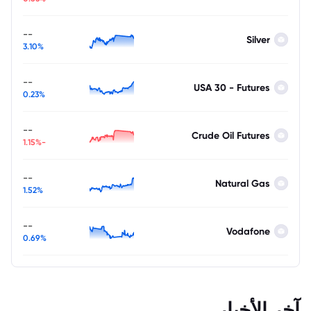
--
Silver
3.10%
--
USA 30 - Futures
0.23%
--
Crude Oil Futures
-1.15%
--
Natural Gas
1.52%
--
Vodafone
0.69%
آخر الأخبار