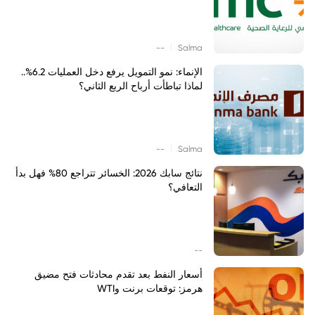
|
--
Salma
الإنماء: نمو التمويل يرفع دخل العمليات 6.2%..
لماذا تباطأت أرباح الربع الثاني؟
|
--
Salma
نتائج سابك 2026: الخسائر تتراجع 80% فهل بدأ
التعافي؟
--
أسعار النفط بعد تقدم محادثات فتح مضيق
هرمز: توقعات برنت وWTI