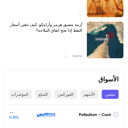
--
أزمة مضيق هرمز وأرامكو: كيف تتغير أسعار
النفط إذا نجح اتفاق الملاحة؟
|
--
Salma
الأسواق
شعبي
الأسهم
الفوركس
السلع
المؤشرات
ا
--
Palladium - Cash
0.37%