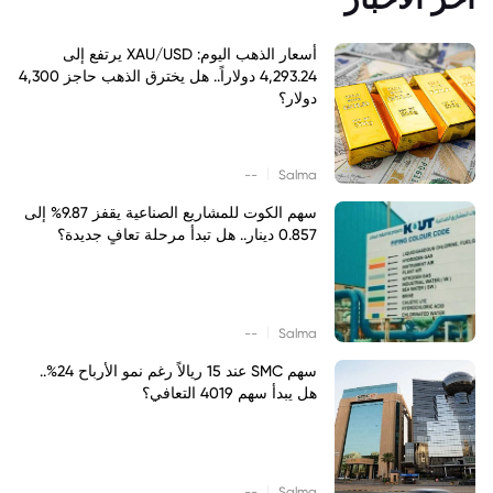
أسعار الذهب اليوم: XAU/USD يرتفع إلى
4,293.24 دولاراً.. هل يخترق الذهب حاجز 4,300
دولار؟
|
--
Salma
سهم الكوت للمشاريع الصناعية يقفز 9.87% إلى
0.857 دينار.. هل تبدأ مرحلة تعافٍ جديدة؟
|
--
Salma
سهم SMC عند 15 ريالاً رغم نمو الأرباح 24%..
هل يبدأ سهم 4019 التعافي؟
|
--
Salma