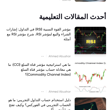
أحدث المقالات التعليمية
مؤشر القوة النسبية (RSI) في التداول: إشارات
الشراء والبيع لمؤشر RSI، شرح مؤشر RSI مع
أمثلة
|
--
Ahmed Abushar
ما هي استراتيجية مؤشر قناة السلع (CCI): ما
هي معادلة حساب مؤشر قناة السلع
(Commodity Channel Index)؟
|
--
Ahmed Abushar
دليل استخدام حساب التداول التجريبي: ما هو
الحساب التجريبي في الفوركس؟ وكيف تفتح
حساباً تجريبياً؟