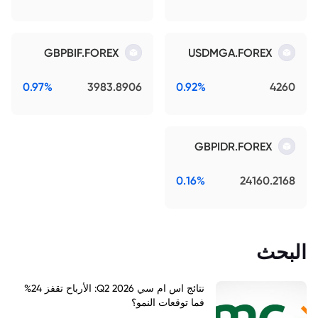
GBPBIF.FOREX
USDMGA.FOREX
0.97%
3983.8906
0.92%
4260
GBPIDR.FOREX
0.16%
24160.2168
البحث
نتائج اس ام سي Q2 2026: الأرباح تقفز 24%
فما توقعات النمو؟