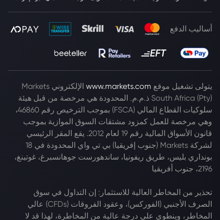
أساليب الدفع
يتولى تشغيل موقع
www.markets.com
الإلكتروني Markets
South Africa (Pty) ذ.م.م. المحدودة هي مرخصة من قبل هيئة
سلوكيات القطاع المالي (FSCA) بموجب الترخيص رقم 46860،
وهي مرخصة للعمل كمزود مشتقات السوق الموازية بموجب
قانون الأسواق المالية رقم 19 لعام 2012. يقع المقر الرئيسي
لشركة Markets (جنوب إفريقيا) بي تي واي المحدودة في 18
بونداري بليس، طريق ريفونيا، ساندهورست جوهانسبرغ، غوتينغ،
2196، جنوب أفريقيا
تحذير من المخاطر العالية للاستثمار: إن التداول في سوق
الصرف الأجنبي (الفوركس)، وعقود الفروقات (CFDs) عالي
المخاطر، وينطوي على درجة عالية من المخاطرة، لهذا قد لا