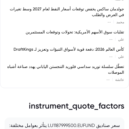
جولدمان ساكس يخفض توقعات أسعار النفط لعام 2027 وسط تغيرات
في العرض والطلب
|
محمد
--
تقلبات سوق الأسهم الأمريكية: تحولات وتوقعات المستثمرين
|
علي
--
كأس العالم 2026: دفعة قوية لأسواق التنبؤات وتعزيز لـ DraftKings
|
علي
--
تعطّل سلسلة توريد سداسي فلوريد التنجستن الياباني يهدد صناعة أشباه
الموصلات
|
عائشة
--
instrument_quote_factors
سعر صناديق LU1187999500.EUFUND يتأثر بعوامل مختلفة: