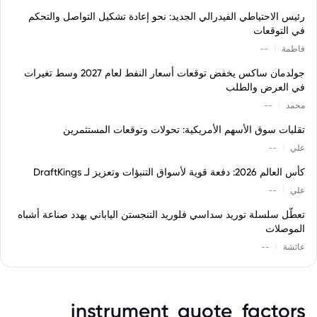
رئيس الاحتياطي الفيدرالي الجديد: نحو إعادة تشكيل التواصل والتحكم
في التوقعات
|
فاطمة
--
جولدمان ساكس يخفض توقعات أسعار النفط لعام 2027 وسط تغيرات
في العرض والطلب
|
محمد
--
تقلبات سوق الأسهم الأمريكية: تحولات وتوقعات المستثمرين
|
علي
--
كأس العالم 2026: دفعة قوية لأسواق التنبؤات وتعزيز لـ DraftKings
|
علي
--
تعطّل سلسلة توريد سداسي فلوريد التنجستن الياباني يهدد صناعة أشباه
الموصلات
|
عائشة
--
instrument_quote_factors