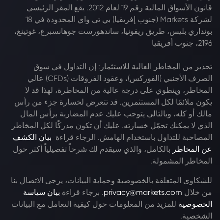
قانون الأسواق المالية رقم 19 لعام 2012. يقع المقر الرئيسي
لشركة Markets (جنوب إفريقيا) بي تي واي المحدودة في 18
بونداري بليس، طريق ريفونيا، ساندهورست جوهانسبرغ، غوتينغ،
2196، جنوب أفريقيا
تحذير من المخاطر العالية للاستثمار: إن التداول في سوق
الصرف الأجنبي (الفوركس)، وعقود الفروقات (CFDs) عالي
المخاطر، وينطوي على درجة عالية من المخاطرة، لهذا قد لا
يكون ملائمًا لكل المستثمرين. قد تتعرض لخسارة جزء من رأس
مالك أو كله، وبالتالي يتوجب عليك عدم المضاربة برأس المال
الذي لا يمكنك تحمّل خسارته. عليك أن تكون مدركًا لكل المخاطر
المصاحبة للتداول باستخدام الهامش. الرجاء قراءة
بيان الكشف
عن المخاطر
بالكامل، والذي سيقدم لك شرحاً تفصيلياً أكثر حول
المخاطر المشمولة.
للشكاوى المتعلقة بالخصوصية وحماية البيانات، يرجى الاتصال بنا
من خلال
privacy@markets.com
. برجاء قراءة
بيان سياسة
الخصوصية
للمزيد من المعلومات حول كيفية التعامل مع البيانات
الشخصية.