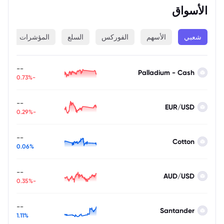
الأسواق
شعبي
الأسهم
الفوركس
السلع
المؤشرات
ا
--
Palladium - Cash
-0.73%
--
EUR/USD
-0.29%
--
Cotton
0.06%
--
AUD/USD
-0.35%
--
Santander
1.11%