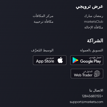
عرض ترويجي
رمضان مبارك
مركز المكافآت
marketsClub
مكافأة ترحيبية
مكافأة الإحالة
الشراكة
التسويق بالعمولة
الوسيط المُعرَّف
الاتصال بنا
+12845680155
support@markets.com