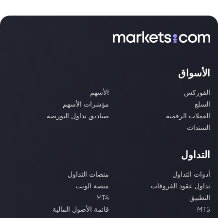
الأسواق
الفوركس
الأسهم
السلع
مؤشرات الأسهم
العملات الرقمية
صناديق تداول البورصة
السندات
التداول
أدوات التداول
منصات التداول
تداول عقود الفروقات
منصة الويب
التطبيق
MT4
MT5
قائمة الأصول المالية