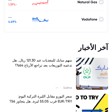
Natural Gas
-1.39%
--
Vodafone
4.69%
آخر الأخبار
سهم سابك للمغذيات عند 121.30 ريال.. هل
تدعمه التوزيعات بعد تراجع الأرباح 64%؟
|
--
Salma
سعر اليورو مقابل الليرة التركية اليوم:
EUR/TRY قرب 55.05 ليرة.. هل يتجاوز 56؟