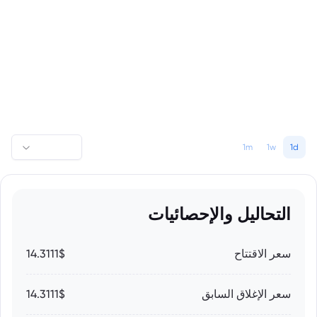
1m
1w
1d
التحاليل والإحصائيات
سعر الاقتتاح
14.3111$
سعر الإغلاق السابق
14.3111$