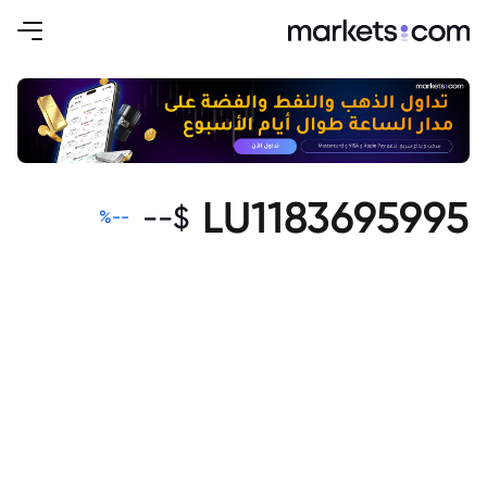
LU1183695995
--
$
%
--