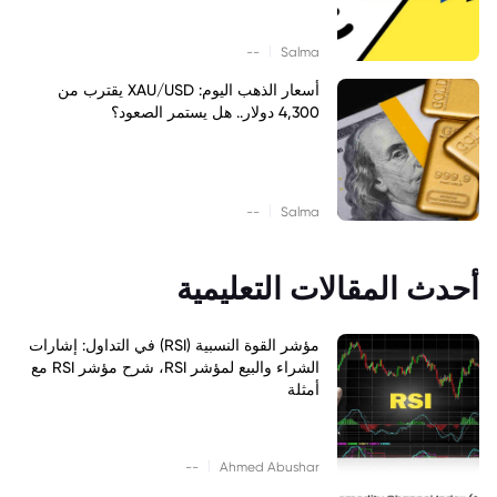
|
--
Salma
أسعار الذهب اليوم: XAU/USD يقترب من
4,300 دولار.. هل يستمر الصعود؟
|
--
Salma
أحدث المقالات التعليمية
مؤشر القوة النسبية (RSI) في التداول: إشارات
الشراء والبيع لمؤشر RSI، شرح مؤشر RSI مع
أمثلة
|
--
Ahmed Abushar