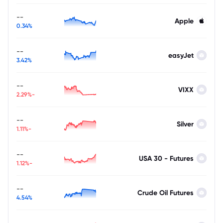
--
Apple
0.34%
--
easyJet
3.42%
--
VIXX
-2.29%
--
Silver
-1.11%
--
USA 30 - Futures
-1.12%
--
Crude Oil Futures
4.54%
--