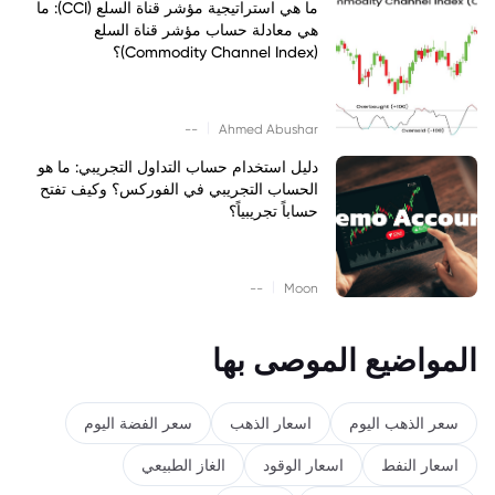
ما هي استراتيجية مؤشر قناة السلع (CCI): ما
هي معادلة حساب مؤشر قناة السلع
(Commodity Channel Index)؟
|
--
Ahmed Abushar
دليل استخدام حساب التداول التجريبي: ما هو
الحساب التجريبي في الفوركس؟ وكيف تفتح
حساباً تجريبياً؟
|
--
Moon
المواضيع الموصى بها
سعر الذهب اليوم
اسعار الذهب
سعر الفضة اليوم
اسعار النفط
اسعار الوقود
الغاز الطبيعي