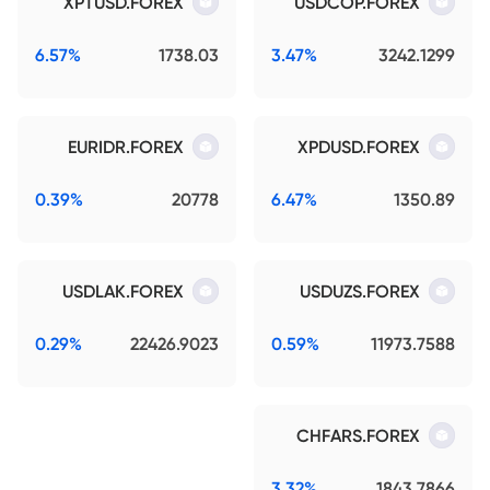
XPTUSD.FOREX
USDCOP.FOREX
6.57%
1738.03
3.47%
3242.1299
EURIDR.FOREX
XPDUSD.FOREX
0.39%
20778
6.47%
1350.89
USDLAK.FOREX
USDUZS.FOREX
0.29%
22426.9023
0.59%
11973.7588
CHFARS.FOREX
3.32%
1843.7866