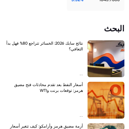
البحث
نتائج سابك 2026: الخسائر تتراجع 80% فهل بدأ
التعافي؟
--
أسعار النفط بعد تقدم محادثات فتح مضيق
هرمز: توقعات برنت وWTI
--
أزمة مضيق هرمز وأرامكو: كيف تتغير أسعار