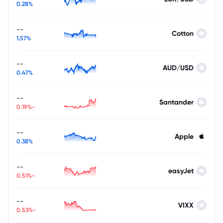
0.28%
--
Cotton
1.57%
--
AUD/USD
0.47%
--
Santander
-0.19%
--
Apple
0.38%
--
easyJet
-0.51%
--
VIXX
-0.53%