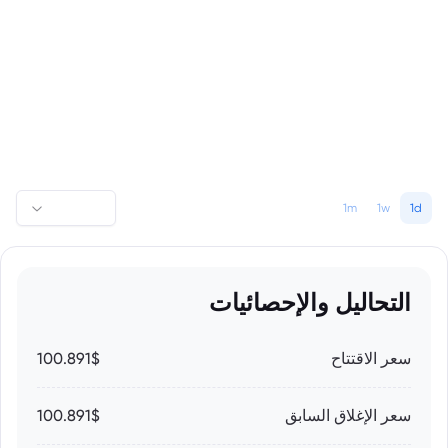
1m
1w
1d
التحاليل والإحصائيات
سعر الاقتتاح
100.891$
سعر الإغلاق السابق
100.891$