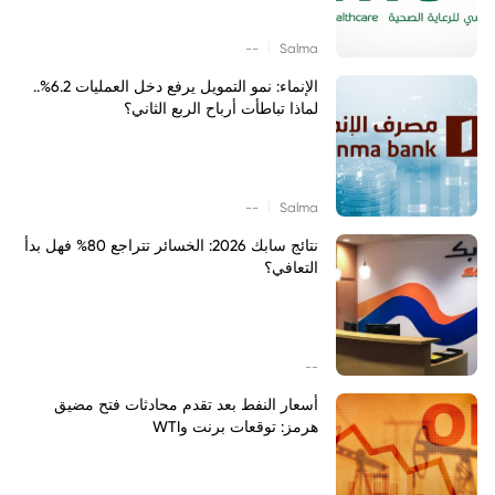
|
--
Salma
الإنماء: نمو التمويل يرفع دخل العمليات 6.2%..
لماذا تباطأت أرباح الربع الثاني؟
|
--
Salma
نتائج سابك 2026: الخسائر تتراجع 80% فهل بدأ
التعافي؟
--
أسعار النفط بعد تقدم محادثات فتح مضيق
هرمز: توقعات برنت وWTI