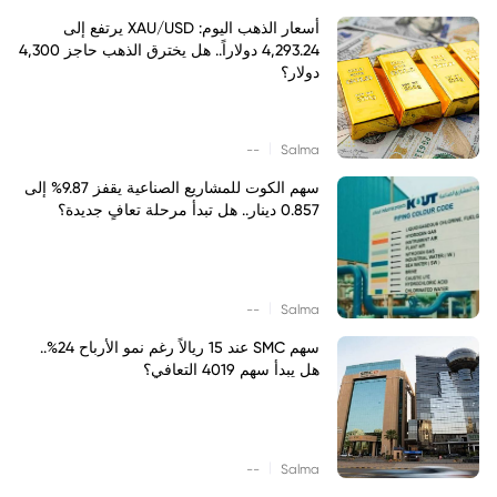
أسعار الذهب اليوم: XAU/USD يرتفع إلى
4,293.24 دولاراً.. هل يخترق الذهب حاجز 4,300
دولار؟
|
--
Salma
سهم الكوت للمشاريع الصناعية يقفز 9.87% إلى
0.857 دينار.. هل تبدأ مرحلة تعافٍ جديدة؟
|
--
Salma
سهم SMC عند 15 ريالاً رغم نمو الأرباح 24%..
هل يبدأ سهم 4019 التعافي؟
|
--
Salma