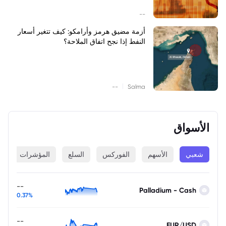
--
أزمة مضيق هرمز وأرامكو: كيف تتغير أسعار
النفط إذا نجح اتفاق الملاحة؟
|
--
Salma
الأسواق
شعبي
الأسهم
الفوركس
السلع
المؤشرات
ا
--
Palladium - Cash
0.37%
--
EUR/USD