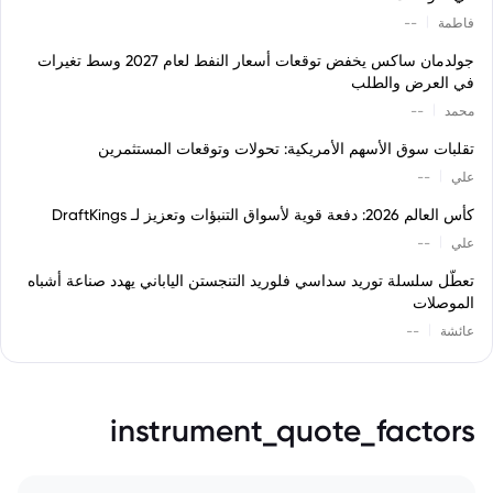
|
فاطمة
--
جولدمان ساكس يخفض توقعات أسعار النفط لعام 2027 وسط تغيرات
في العرض والطلب
|
محمد
--
تقلبات سوق الأسهم الأمريكية: تحولات وتوقعات المستثمرين
|
علي
--
كأس العالم 2026: دفعة قوية لأسواق التنبؤات وتعزيز لـ DraftKings
|
علي
--
تعطّل سلسلة توريد سداسي فلوريد التنجستن الياباني يهدد صناعة أشباه
الموصلات
|
عائشة
--
instrument_quote_factors