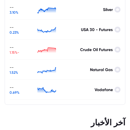
--
Silver
3.10%
--
USA 30 - Futures
0.23%
--
Crude Oil Futures
-1.15%
--
Natural Gas
1.52%
--
Vodafone
0.69%
آخر الأخبار