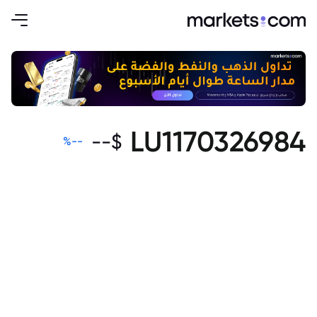
LU1170326984
--
$
%
--