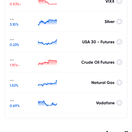
VIXX
-0.53%
--
Silver
3.10%
--
USA 30 - Futures
0.23%
--
Crude Oil Futures
-1.15%
--
Natural Gas
1.52%
--
Vodafone
0.69%