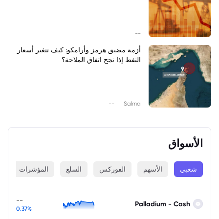
--
أزمة مضيق هرمز وأرامكو: كيف تتغير أسعار
النفط إذا نجح اتفاق الملاحة؟
|
--
Salma
الأسواق
شعبي
الأسهم
الفوركس
السلع
المؤشرات
ا
--
Palladium - Cash
0.37%