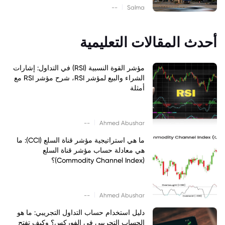
|
--
Salma
أحدث المقالات التعليمية
مؤشر القوة النسبية (RSI) في التداول: إشارات
الشراء والبيع لمؤشر RSI، شرح مؤشر RSI مع
أمثلة
|
--
Ahmed Abushar
ما هي استراتيجية مؤشر قناة السلع (CCI): ما
هي معادلة حساب مؤشر قناة السلع
(Commodity Channel Index)؟
|
--
Ahmed Abushar
دليل استخدام حساب التداول التجريبي: ما هو
الحساب التجريبي في الفوركس؟ وكيف تفتح