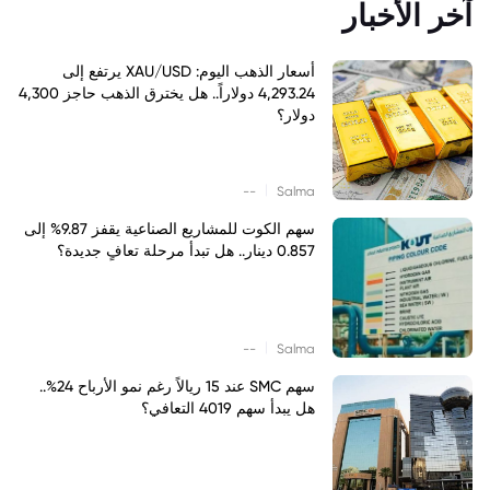
آخر الأخبار
أسعار الذهب اليوم: XAU/USD يرتفع إلى
4,293.24 دولاراً.. هل يخترق الذهب حاجز 4,300
دولار؟
|
--
Salma
سهم الكوت للمشاريع الصناعية يقفز 9.87% إلى
0.857 دينار.. هل تبدأ مرحلة تعافٍ جديدة؟
|
--
Salma
سهم SMC عند 15 ريالاً رغم نمو الأرباح 24%..
هل يبدأ سهم 4019 التعافي؟