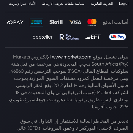
Legal
الحزمة القانونية
سياسة ملفات تعريف الارتباط
الأمان عبر الإنترنت
أساليب الدفع
يتولى تشغيل موقع
www.markets.com
الإلكتروني Markets
South Africa (Pty) ذ.م.م. المحدودة هي مرخصة من قبل هيئة
سلوكيات القطاع المالي (FSCA) بموجب الترخيص رقم 46860،
وهي مرخصة للعمل كمزود مشتقات السوق الموازية بموجب
قانون الأسواق المالية رقم 19 لعام 2012. يقع المقر الرئيسي
لشركة Markets (جنوب إفريقيا) بي تي واي المحدودة في 18
بونداري بليس، طريق ريفونيا، ساندهورست جوهانسبرغ، غوتينغ،
2196، جنوب أفريقيا
تحذير من المخاطر العالية للاستثمار: إن التداول في سوق
الصرف الأجنبي (الفوركس)، وعقود الفروقات (CFDs) عالي