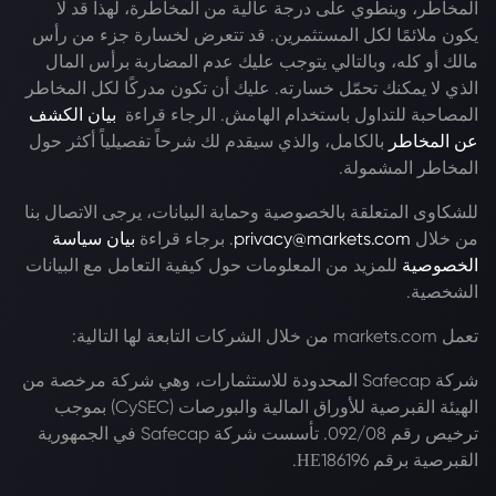
المخاطر، وينطوي على درجة عالية من المخاطرة، لهذا قد لا
يكون ملائمًا لكل المستثمرين. قد تتعرض لخسارة جزء من رأس
مالك أو كله، وبالتالي يتوجب عليك عدم المضاربة برأس المال
الذي لا يمكنك تحمّل خسارته. عليك أن تكون مدركًا لكل المخاطر
المصاحبة للتداول باستخدام الهامش. الرجاء قراءة
بيان الكشف
عن المخاطر
بالكامل، والذي سيقدم لك شرحاً تفصيلياً أكثر حول
المخاطر المشمولة.
للشكاوى المتعلقة بالخصوصية وحماية البيانات، يرجى الاتصال بنا
من خلال
privacy@markets.com
. برجاء قراءة
بيان سياسة
الخصوصية
للمزيد من المعلومات حول كيفية التعامل مع البيانات
الشخصية.
تعمل markets.com من خلال الشركات التابعة لها التالية:
شركة Safecap المحدودة للاستثمارات، وهي شركة مرخصة من
الهيئة القبرصية للأوراق المالية والبورصات (CySEC) بموجب
ترخيص رقم 092/08. تأسست شركة Safecap في الجمهورية
القبرصية برقم ΗΕ186196.