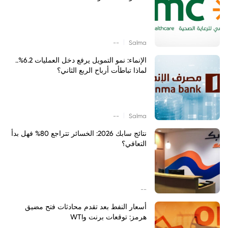
|
--
Salma
الإنماء: نمو التمويل يرفع دخل العمليات 6.2%..
لماذا تباطأت أرباح الربع الثاني؟
|
--
Salma
نتائج سابك 2026: الخسائر تتراجع 80% فهل بدأ
التعافي؟
--
أسعار النفط بعد تقدم محادثات فتح مضيق
هرمز: توقعات برنت وWTI