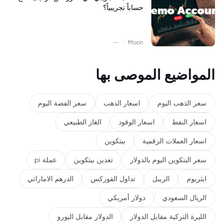
حساباً تجريبياً؟
|
--
Moon
المواضيع الموصى بها
سعر الذهب اليوم
اسعار الذهب
سعر الفضة اليوم
اسعار النفط
اسعار الوقود
الغاز الطبيعي
اسعار العملات الرقمية
بيتكوين
سعر البتكوين اليوم بالدولار
تعدين بيتكوين
عملة pi
ايثريوم
الريبل
تداول الفوركس
الدرهم الاماراتي
الريال السعودي
دولار أمريكي
الليرة التركية مقابل الدولار
الدولار مقابل اليورو