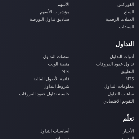
الفوركس
الأسهم
السلع
مؤشرات الأسهم
العملات الرقمية
صناديق تداول البورصة
السندات
التداول
أدوات التداول
منصات التداول
تداول عقود الفروقات
منصة الويب
التطبيق
MT4
MT5
قائمة الأصول المالية
معلومات التداول
شروط التداول
ساعات التداول
حاسبة تداول عقود الفروقات
التقويم الاقتصادي
تعلّم
الأخبار
أساسيات التداول
المسرد
ويبنارات