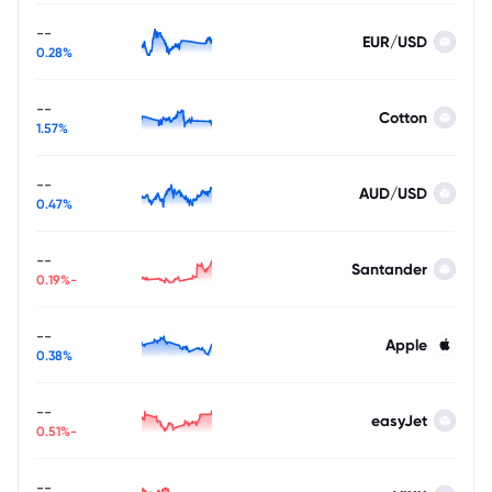
--
EUR/USD
0.28%
--
Cotton
1.57%
--
AUD/USD
0.47%
--
Santander
-0.19%
--
Apple
0.38%
--
easyJet
-0.51%
--