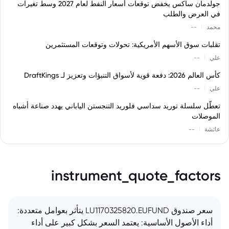
جولدمان ساكس يخفض توقعات أسعار النفط لعام 2027 وسط تغيرات
في العرض والطلب
|
محمد
--
تقلبات سوق الأسهم الأمريكية: تحولات وتوقعات المستثمرين
|
علي
--
كأس العالم 2026: دفعة قوية لأسواق التنبؤات وتعزيز لـ DraftKings
|
علي
--
تعطّل سلسلة توريد سداسي فلوريد التنجستن الياباني يهدد صناعة أشباه
الموصلات
|
عائشة
--
instrument_quote_factors
سعر صندوق LU1170325820.EUFUND يتأثر بعوامل متعددة:
أداء الأصول الأساسية: يعتمد السعر بشكل كبير على أداء