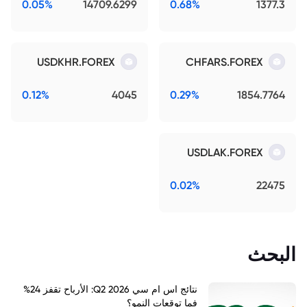
0.05%
14709.6299
0.68%
1377.3
USDKHR.FOREX
CHFARS.FOREX
0.12%
4045
0.29%
1854.7764
USDLAK.FOREX
0.02%
22475
البحث
نتائج اس ام سي Q2 2026: الأرباح تقفز 24%
فما توقعات النمو؟