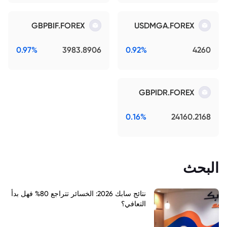
GBPBIF.FOREX
USDMGA.FOREX
0.97%
3983.8906
0.92%
4260
GBPIDR.FOREX
0.16%
24160.2168
البحث
نتائج سابك 2026: الخسائر تتراجع 80% فهل بدأ
التعافي؟