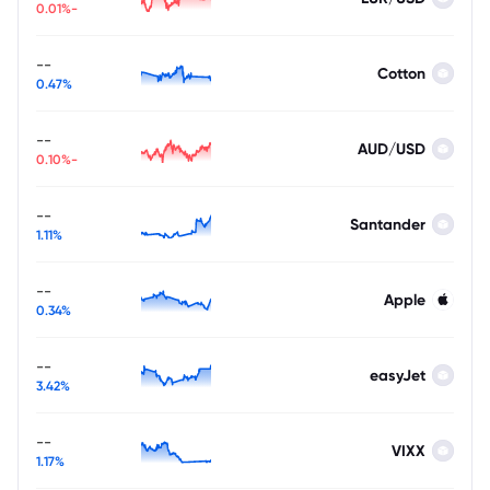
-0.01%
--
Cotton
0.47%
--
AUD/USD
-0.10%
--
Santander
1.11%
--
Apple
0.34%
--
easyJet
3.42%
--
VIXX
1.17%