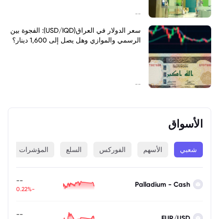
--
سعر الدولار في العراق(USD/IQD): الفجوة بين
الرسمي والموازي وهل يصل إلى 1,600 دينار؟
--
الأسواق
شعبي
الأسهم
الفوركس
السلع
المؤشرات
ا
--
Palladium - Cash
-0.22%
--
EUR/USD