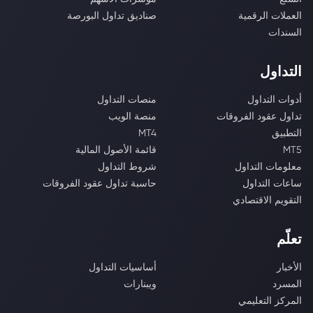
العملات الرقمية
صناديق تداول البورصة
السندات
التداول
أدوات التداول
منصات التداول
تداول عقود الفروقات
منصة الويب
التطبيق
MT4
MT5
قائمة الأصول المالية
معلومات التداول
شروط التداول
ساعات التداول
حاسبة تداول عقود الفروقات
التقويم الاقتصادي
تعلّم
الأخبار
أساسيات التداول
المسرد
ويبنارات
المركز التعليمي