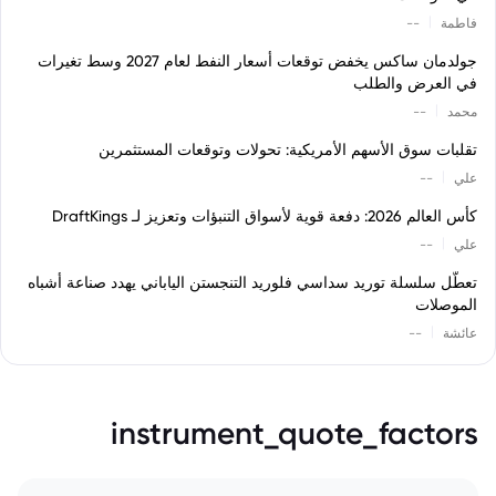
|
فاطمة
--
جولدمان ساكس يخفض توقعات أسعار النفط لعام 2027 وسط تغيرات
في العرض والطلب
|
محمد
--
تقلبات سوق الأسهم الأمريكية: تحولات وتوقعات المستثمرين
|
علي
--
كأس العالم 2026: دفعة قوية لأسواق التنبؤات وتعزيز لـ DraftKings
|
علي
--
تعطّل سلسلة توريد سداسي فلوريد التنجستن الياباني يهدد صناعة أشباه
الموصلات
|
عائشة
--
instrument_quote_factors