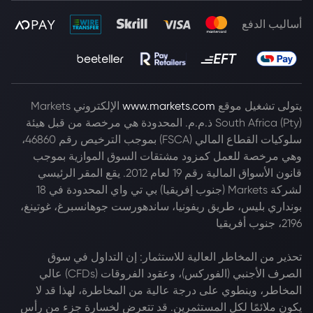
أساليب الدفع
يتولى تشغيل موقع
www.markets.com
الإلكتروني Markets
South Africa (Pty) ذ.م.م. المحدودة هي مرخصة من قبل هيئة
سلوكيات القطاع المالي (FSCA) بموجب الترخيص رقم 46860،
وهي مرخصة للعمل كمزود مشتقات السوق الموازية بموجب
قانون الأسواق المالية رقم 19 لعام 2012. يقع المقر الرئيسي
لشركة Markets (جنوب إفريقيا) بي تي واي المحدودة في 18
بونداري بليس، طريق ريفونيا، ساندهورست جوهانسبرغ، غوتينغ،
2196، جنوب أفريقيا
تحذير من المخاطر العالية للاستثمار: إن التداول في سوق
الصرف الأجنبي (الفوركس)، وعقود الفروقات (CFDs) عالي
المخاطر، وينطوي على درجة عالية من المخاطرة، لهذا قد لا
يكون ملائمًا لكل المستثمرين. قد تتعرض لخسارة جزء من رأس