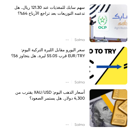
سهم سابك للمغذيات عند 121.30 ريال.. هل
تدعمه التوزيعات بعد تراجع الأرباح 64%؟
|
--
Salma
سعر اليورو مقابل الليرة التركية اليوم:
EUR/TRY قرب 55.05 ليرة.. هل يتجاوز 56؟
|
--
Salma
أسعار الذهب اليوم: XAU/USD يقترب من
4,300 دولار.. هل يستمر الصعود؟
|
--
Salma