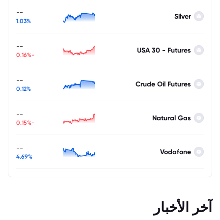
--
Silver
1.03%
--
USA 30 - Futures
-0.16%
--
Crude Oil Futures
0.12%
--
Natural Gas
-0.15%
--
Vodafone
4.69%
آخر الأخبار