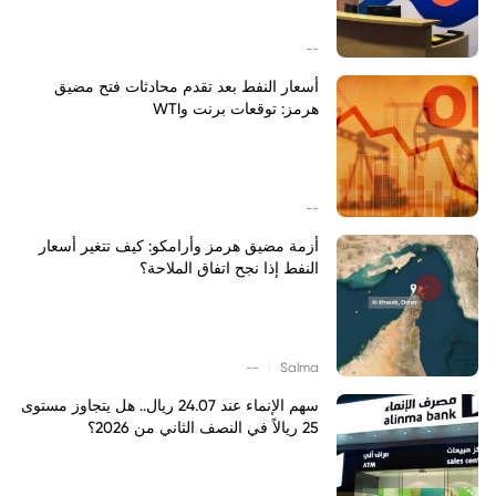
--
أسعار النفط بعد تقدم محادثات فتح مضيق
هرمز: توقعات برنت وWTI
--
أزمة مضيق هرمز وأرامكو: كيف تتغير أسعار
النفط إذا نجح اتفاق الملاحة؟
|
--
Salma
سهم الإنماء عند 24.07 ريال.. هل يتجاوز مستوى
25 ريالاً في النصف الثاني من 2026؟