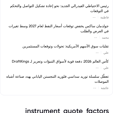
رئيس الاحتياطي الفيدرالي الجديد: نحو إعادة تشكيل التواصل والتحكم
في التوقعات
|
فاطمة
--
جولدمان ساكس يخفض توقعات أسعار النفط لعام 2027 وسط تغيرات
في العرض والطلب
|
محمد
--
تقلبات سوق الأسهم الأمريكية: تحولات وتوقعات المستثمرين
|
علي
--
كأس العالم 2026: دفعة قوية لأسواق التنبؤات وتعزيز لـ DraftKings
|
علي
--
تعطّل سلسلة توريد سداسي فلوريد التنجستن الياباني يهدد صناعة أشباه
الموصلات
|
عائشة
--
instrument_quote_factors