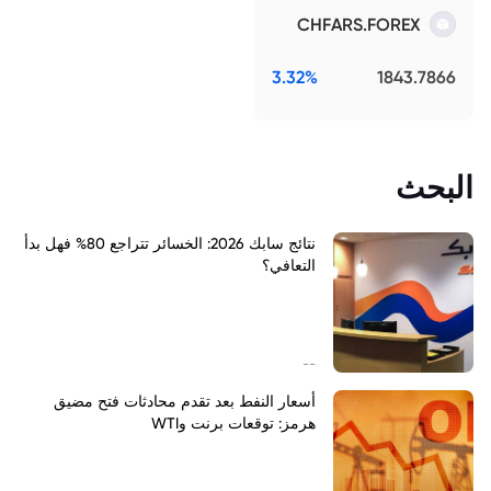
CHFARS.FOREX
3.32%
1843.7866
البحث
نتائج سابك 2026: الخسائر تتراجع 80% فهل بدأ
التعافي؟
--
أسعار النفط بعد تقدم محادثات فتح مضيق
هرمز: توقعات برنت وWTI