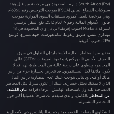
South Africa (Pty) ذ.م.م. المحدودة هي مرخصة من قبل هيئة
سلوكيات القطاع المالي (FSCA) بموجب الترخيص رقم 46860،
وهي مرخصة للعمل كمزود مشتقات السوق الموازية بموجب
قانون الأسواق المالية رقم 19 لعام 2012. يقع المقر الرئيسي
لشركة Markets (جنوب إفريقيا) بي تي واي المحدودة في 18
بونداري بليس، طريق ريفونيا، ساندهورست جوهانسبرغ، غوتينغ،
2196، جنوب أفريقيا
تحذير من المخاطر العالية للاستثمار: إن التداول في سوق
الصرف الأجنبي (الفوركس)، وعقود الفروقات (CFDs) عالي
المخاطر، وينطوي على درجة عالية من المخاطرة، لهذا قد لا
يكون ملائمًا لكل المستثمرين. قد تتعرض لخسارة جزء من رأس
مالك أو كله، وبالتالي يتوجب عليك عدم المضاربة برأس المال
الذي لا يمكنك تحمّل خسارته. عليك أن تكون مدركًا لكل المخاطر
المصاحبة للتداول باستخدام الهامش. الرجاء قراءة
بيان الكشف
عن المخاطر
بالكامل، والذي سيقدم لك شرحاً تفصيلياً أكثر حول
المخاطر المشمولة.
للشكاوى المتعلقة بالخصوصية وحماية البيانات، يرجى الاتصال بنا