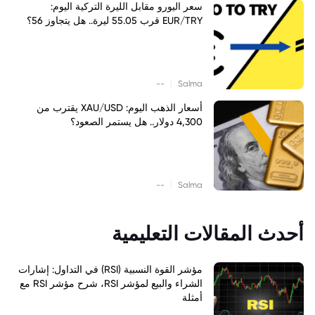
سعر اليورو مقابل الليرة التركية اليوم:
EUR/TRY قرب 55.05 ليرة.. هل يتجاوز 56؟
|
--
Salma
أسعار الذهب اليوم: XAU/USD يقترب من
4,300 دولار.. هل يستمر الصعود؟
|
--
Salma
أحدث المقالات التعليمية
مؤشر القوة النسبية (RSI) في التداول: إشارات
الشراء والبيع لمؤشر RSI، شرح مؤشر RSI مع
أمثلة