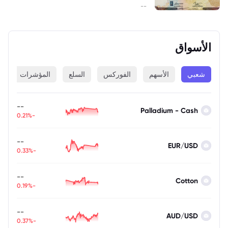
--
الأسواق
شعبي
الأسهم
الفوركس
السلع
المؤشرات
ا
--
Palladium - Cash
-0.21%
--
EUR/USD
-0.33%
--
Cotton
-0.19%
--
AUD/USD
-0.37%