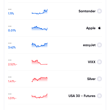
--
Santander
1.11%
--
Apple
0.01%
--
easyJet
3.42%
--
VIXX
-2.52%
--
Silver
-1.41%
--
USA 30 - Futures
-1.01%