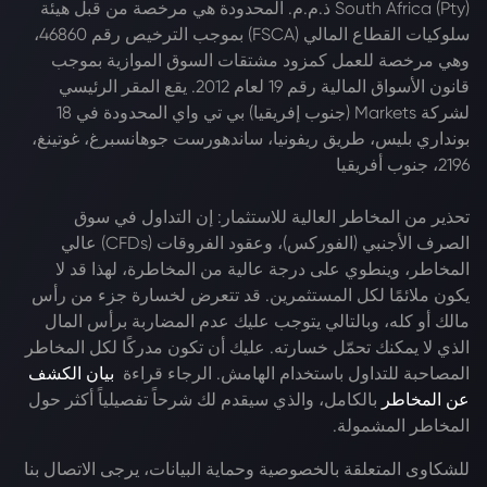
South Africa (Pty) ذ.م.م. المحدودة هي مرخصة من قبل هيئة
سلوكيات القطاع المالي (FSCA) بموجب الترخيص رقم 46860،
وهي مرخصة للعمل كمزود مشتقات السوق الموازية بموجب
قانون الأسواق المالية رقم 19 لعام 2012. يقع المقر الرئيسي
لشركة Markets (جنوب إفريقيا) بي تي واي المحدودة في 18
بونداري بليس، طريق ريفونيا، ساندهورست جوهانسبرغ، غوتينغ،
2196، جنوب أفريقيا
تحذير من المخاطر العالية للاستثمار: إن التداول في سوق
الصرف الأجنبي (الفوركس)، وعقود الفروقات (CFDs) عالي
المخاطر، وينطوي على درجة عالية من المخاطرة، لهذا قد لا
يكون ملائمًا لكل المستثمرين. قد تتعرض لخسارة جزء من رأس
مالك أو كله، وبالتالي يتوجب عليك عدم المضاربة برأس المال
الذي لا يمكنك تحمّل خسارته. عليك أن تكون مدركًا لكل المخاطر
المصاحبة للتداول باستخدام الهامش. الرجاء قراءة
بيان الكشف
عن المخاطر
بالكامل، والذي سيقدم لك شرحاً تفصيلياً أكثر حول
المخاطر المشمولة.
للشكاوى المتعلقة بالخصوصية وحماية البيانات، يرجى الاتصال بنا