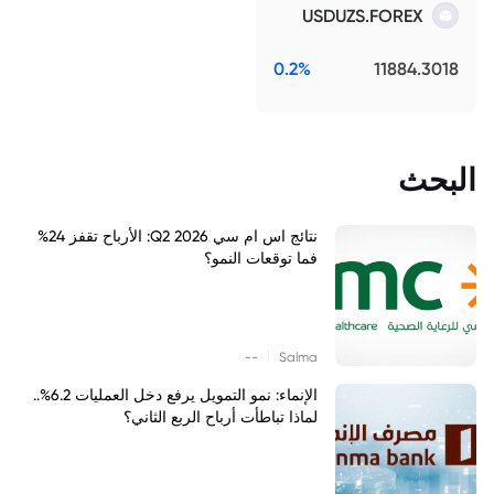
USDUZS.FOREX
0.2%
11884.3018
البحث
نتائج اس ام سي Q2 2026: الأرباح تقفز 24%
فما توقعات النمو؟
|
--
Salma
الإنماء: نمو التمويل يرفع دخل العمليات 6.2%..
لماذا تباطأت أرباح الربع الثاني؟