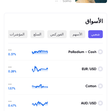
|
--
Salma
الأسواق
شعبي
الأسهم
الفوركس
السلع
المؤشرات
ا
--
Palladium - Cash
0.37%
--
EUR/USD
0.28%
--
Cotton
1.57%
--
AUD/USD
0.47%