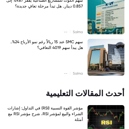
سهم الكوت للمشاريع الصناعية يقفز 9.87% إلى
0.857 دينار.. هل تبدأ مرحلة تعافٍ جديدة؟
|
--
Salma
سهم SMC عند 15 ريالاً رغم نمو الأرباح 24%..
هل يبدأ سهم 4019 التعافي؟
|
--
Salma
أحدث المقالات التعليمية
مؤشر القوة النسبية (RSI) في التداول: إشارات
الشراء والبيع لمؤشر RSI، شرح مؤشر RSI مع
أمثلة