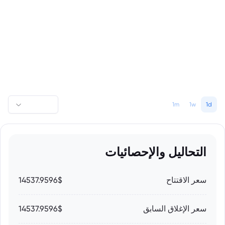
1m
1w
1d
التحاليل والإحصائيات
سعر الاقتتاح
14537.9596$
سعر الإغلاق السابق
14537.9596$