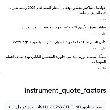
جولدمان ساكس يخفض توقعات أسعار النفط لعام 2027 وسط تغيرات
في العرض والطلب
|
محمد
--
تقلبات سوق الأسهم الأمريكية: تحولات وتوقعات المستثمرين
|
علي
--
كأس العالم 2026: دفعة قوية لأسواق التنبؤات وتعزيز لـ DraftKings
|
علي
--
تعطّل سلسلة توريد سداسي فلوريد التنجستن الياباني يهدد صناعة أشباه
الموصلات
|
عائشة
--
instrument_quote_factors
سعر صناديق LU1161526816.EUFUND يتأثر بعدة عوامل. أداء