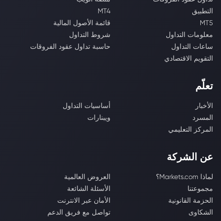
التطبيق
MT4
MT5
قائمة الأصول المالية
معلومات التداول
شروط التداول
ساعات التداول
حاسبة تداول عقود الفروقات
التقويم الاقتصادي
تعلّم
الأخبار
أساسيات التداول
المسرد
ويبنارات
المركز التعليمي
عن الشركة
لماذا Markets.com؟
العروض العالمية
مجموعتنا
الأسئلة الشائعة
الحزمة القانونية
الأمان عبر الانترنت
الشكاوى
تواصل مع فريق الدعم