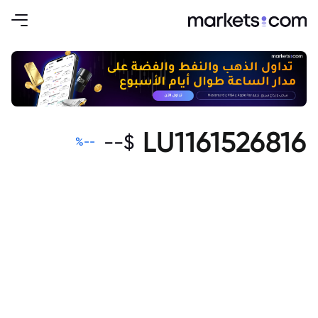
LU1161526816
--
$
%
--