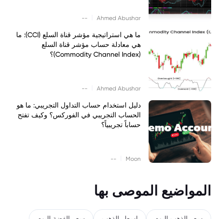
|
--
Ahmed Abushar
ما هي استراتيجية مؤشر قناة السلع (CCI): ما
هي معادلة حساب مؤشر قناة السلع
(Commodity Channel Index)؟
|
--
Ahmed Abushar
دليل استخدام حساب التداول التجريبي: ما هو
الحساب التجريبي في الفوركس؟ وكيف تفتح
حساباً تجريبياً؟
|
--
Moon
المواضيع الموصى بها
سعر الذهب اليوم
اسعار الذهب
سعر الفضة اليوم