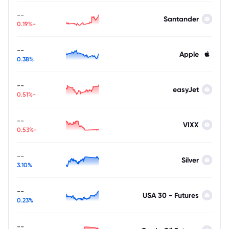
--
Santander
-0.19%
--
Apple
0.38%
--
easyJet
-0.51%
--
VIXX
-0.53%
--
Silver
3.10%
--
USA 30 - Futures
0.23%
--