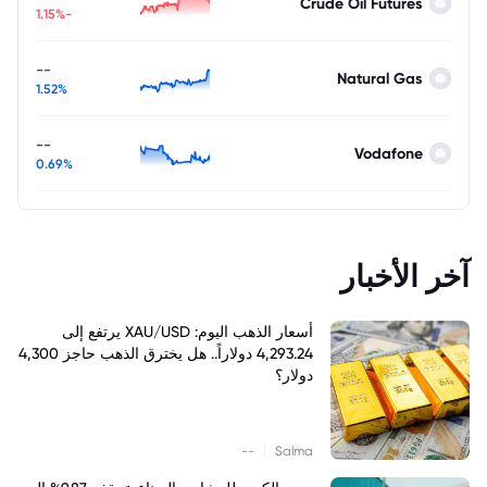
Crude Oil Futures
-1.15%
--
Natural Gas
1.52%
--
Vodafone
0.69%
آخر الأخبار
أسعار الذهب اليوم: XAU/USD يرتفع إلى
4,293.24 دولاراً.. هل يخترق الذهب حاجز 4,300
دولار؟
|
--
Salma