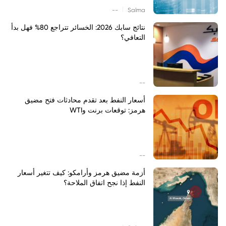
|
--
Salma
نتائج سابك 2026: الخسائر تتراجع 80% فهل بدأ
التعافي؟
--
أسعار النفط بعد تقدم محادثات فتح مضيق
هرمز: توقعات برنت وWTI
--
أزمة مضيق هرمز وأرامكو: كيف تتغير أسعار
النفط إذا نجح اتفاق الملاحة؟