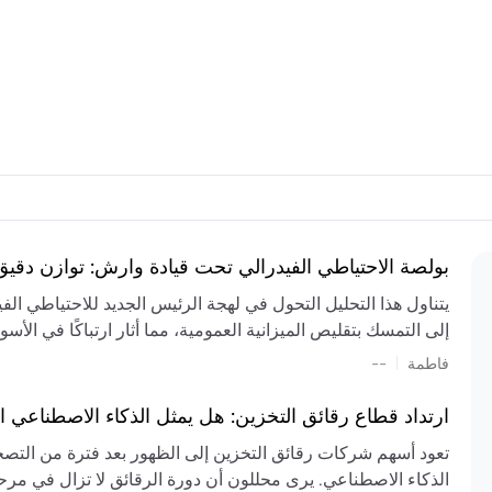
بولصة الاحتياطي الفيدرالي تحت قيادة وارش: توازن دقي
يتناول هذا التحليل التحول في لهجة الرئيس الجديد للاحتياطي ال
إلى التمسك بتقليص الميزانية العمومية، مما أثار ارتباكًا في الأس
المستمر، والعجز المالي الكبير، والتوترات الجيوسياسية في الش
|
فاطمة
--
الميزانية بشكل حاد. يتنبأ الخبراء بفترة ترقب للسياسة النقدية، 
وتجنب التدابير الاستفزازية التي قد تزعزع استقرار السوق.
ارتداد قطاع رقائق التخزين: هل يمثل الذكاء الاصطناعي ا
تعود أسهم شركات رقائق التخزين إلى الظهور بعد فترة من التص
الذكاء الاصطناعي. يرى محللون أن دورة الرقائق لا تزال في مرحل