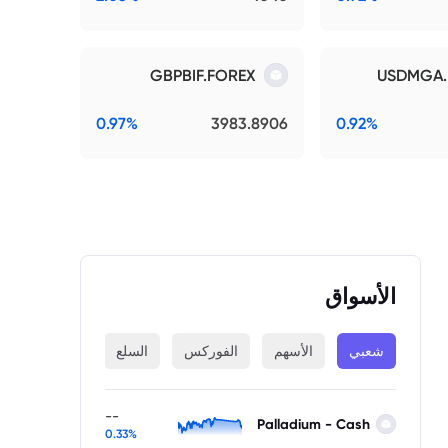
GBPBIF.FOREX
USDMGA.
0.97%
3983.8906
0.92%
الأسواق
شعبي
الأسهم
الفوركس
السلع
المؤشرات
--
Palladium - Cash
0.33%