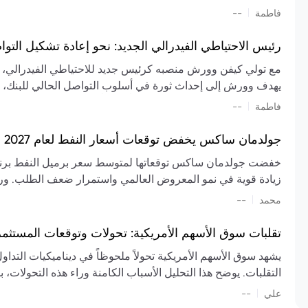
تشكيل تقييم الصناعة، مع توقعات بارتفاع مستمر في الأسعار عل
|
فاطمة
--
المعروض.
رئيس الاحتياطي الفيدرالي الجديد: نحو إعادة تشكيل التو
مع تولي كيفن وورش منصبه كرئيس جديد للاحتياطي الفيدرالي، تتجه
يهدف وورش إلى إحداث ثورة في أسلوب التواصل الحالي للبنك، مع
السياسة ويمنح البنك المركزي دوراً مبالغاً فيه. يسعى إلى إعاد
|
فاطمة
--
وتواترها، بهدف تقليل الاعتماد على إشارات السوق المسبقة وتعزيز
جولدمان ساكس يخفض توقعات أسعار النفط لعام 2027 وسط تغيرات في العرض والطلب
زيادة قوية في نمو المعروض العالمي واستمرار ضعف الطلب. ور
|
محمد
--
عام 2026. يشير التقرير أيضًا إلى أن تأثير اضطرابات الن
العالمية في الربع الثاني بلغت 
تقلبات سوق الأسهم الأمريكية: تحولات وتوقعات المستثم
سابقًا. من المتوقع عودة صادرات دول الخليج إلى طبيعتها بحل
يشهد سوق الأسهم الأمريكية تحولاً ملحوظاً في ديناميكيات التدا
عدم اليقين الجيوسياسي يمكن أن يؤدي إلى تقلبات سعرية حادة، 
التقلبات. يوضح هذا التحليل الأسباب الكامنة وراء هذه التحولات، ب
استمرار الاضطرابات، وسيناريوهات لانخفاض الأسعار في حال
|
علي
إضافي.
--