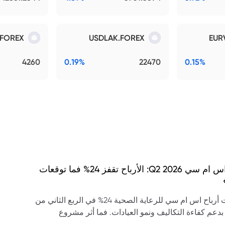
FOREX
USDLAK.FOREX
EUR
4260
0.19%
22470
0.15%
نتائج اس ام سي Q2 2026: الأرباح تقفز 24% فما توقعات
ارتفعت أرباح اس ام سي للرعاية الصحية 24% في الربع الثاني من
20، بدعم كفاءة التكاليف ونمو العيادات. فما أثر مشروع
ى سابك على التوقعات؟