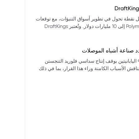
التكنولوجيا:** فقدت الأسهم التكنولوجية الكبرى قوتها الرائدة، وأصبحت حركاتها السعرية متقلبة. * **زيادة تقلب
المؤشرات:** بلغ تذبذب مؤشر S&P 500 مستويات قياسية، مما يشير إلى انخفاض كبير في استقرار السوق. * **عوامل
ديث من بيرنشتاين إلى أن كأس العالم 2026 قد تمثل نقطة تحول في تطوير أسواق التنبؤات، مع توقعات
وبيانات التوظيف، تضع المستثمرين في حالة صراع بين
بأن تصل حجم الرهانات الأمريكية في أسواق مثل Kalshi و Polymarket إلى 10 مليارات دولار. وتُعتبر DraftKings
داول القطاعات وتبادل الأنماط، مع تباعد آراء المستثمرين حول
 الحصرية باللغة الإسبانية، بالإضافة إلى توسعها في
يدرالي:** يترقب السوق قرارات مجلس الاحتياطي الفيدرالي ومؤتمراته
لاتجاه المستقبلي. * **تحذيرات محللي وول ستريت:** تصاعد التشاؤم بين محللي وول
د صناعة أشباه الموصلات
يستعرض هذا التحليل تداعيات قرار شركتي關東電化 و中央硝子 اليابانيتين بوقف إنتاج سداسي فلوريد التنجستن
يناقش الأسباب الكامنة وراء هذا القرار، بما في ذلك
ة الأمد في تأمين الإمدادات. كما يسلط الضوء على
المخاطر التي تواجه شركات الرقائق الكبرى مثل سامسونج، وSK Hynix، وTSMC، والحاجة الملحة لإيجاد بدائل. ويتطرق
لية، وآفاق إعادة هيكلة سلسلة التوريد العالمية نحو
كون طويلة الأمد ومكلفة.