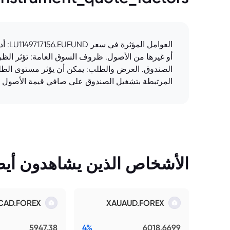
العو
أو غيرها من الأصول. ظروف السوق العامة: تؤثر الظرو
الصندوق. العرض والطلب: يمكن أن يؤثر مستوى الطلب 
المرتبطة بتشغيل الصندوق على صافي قيمة الأصول (NAV)، وبالتالي على سعر الوحدة.
الأشخاص الذين يشاهدون أيضً
CAD.FOREX
XAUAUD.FOREX
5947.38
4%
6018.6699