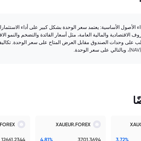
امل المؤثرة في سعر LU1149717156.EUFUND: أداء الأصول الأساسية: يعتمد سعر الوحدة بشكل كبير 
ف الاقتصادية والمالية العامة، مثل أسعار الفائدة والتضخم والنمو ال
على وحدات الصندوق مقابل العرض المتاح على سعر الوحدة. تكاليف ال
ا
.FOREX
XAUEUR.FOREX
XAU
12661.2344
4.81%
3701.3694
3.72%