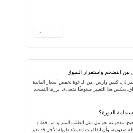
ق بين التضخم واستقرار السوق
فيدرالي، كيفن وارش، من الدعوة لخفض أسعار الفائدة
واق. يعكس هذا التغيير ضغوطًا متعددة، أبرزها التضخم
رق الأوسط، التي تقيد خيارات خفض الفائدة أو خفض
مع التركيز على الحفاظ على أسعار الفائدة مرتفعة
ستدامة الدورة؟
حيح، مدفوعة بعوامل مثل الطلب المتزايد من قطاع
ة صعودية، وأن اتفاقيات العملاء طويلة الأجل قد تعيد