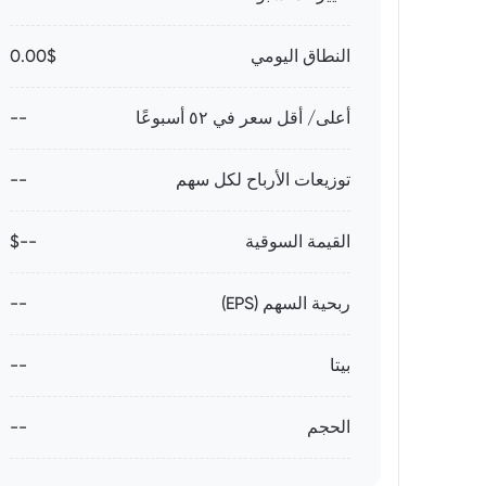
النطاق اليومي
0.00$
أعلى/ أقل سعر في ٥٢ أسبوعًا
--
توزيعات الأرباح لكل سهم
--
القيمة السوقية
--$
ربحية السهم (EPS)
--
بيتا
--
الحجم
--