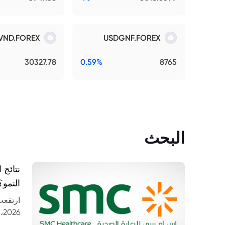
VND.FOREX
USDGNF.FOREX
30327.78
0.59%
8765
البحث
النمو؟
26
مستشف