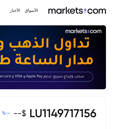
الأسواق
الأخبار
LU1149717156
--
$
%
--